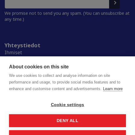
We promise not to send you any spam. (You can unsubscribe at
any time.)
Yhteystiedot
Ihmiset
Medialle
Ylioppilaskunnat
About cookies on this site
Alumnille
We use cookies to collect and analyse information on site
performance and usage, to provide social media features and to
enhance and customise content and advertisements.
Learn more
Suomen ylioppilaskuntien liitto (SYL) ry
Lapinrinne 2 | 00180 Helsinki
syl@syl.fi
Cookie settings
DENY ALL
Privacy policy
Saavutettavuusseloste