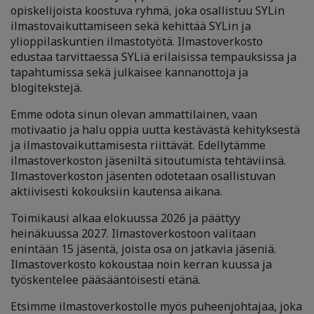
opiskelijoista koostuva ryhmä, joka osallistuu SYLin
ilmastovaikuttamiseen sekä kehittää SYLin ja
ylioppilaskuntien ilmastotyötä. Ilmastoverkosto
edustaa tarvittaessa SYLiä erilaisissa tempauksissa ja
tapahtumissa sekä julkaisee kannanottoja ja
blogitekstejä.
Emme odota sinun olevan ammattilainen, vaan
motivaatio ja halu oppia uutta kestävästä kehityksestä
ja ilmastovaikuttamisesta riittävät. Edellytämme
ilmastoverkoston jäseniltä sitoutumista tehtäviinsä.
Ilmastoverkoston jäsenten odotetaan osallistuvan
aktiivisesti kokouksiin kautensa aikana.
Toimikausi alkaa elokuussa 2026 ja päättyy
heinäkuussa 2027. Ilmastoverkostoon valitaan
enintään 15 jäsentä, joista osa on jatkavia jäseniä.
Ilmastoverkosto kokoustaa noin kerran kuussa ja
työskentelee pääsääntöisesti etänä.
Etsimme ilmastoverkostolle myös puheenjohtajaa, joka