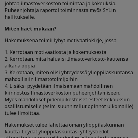
johtaa ilmastoverkoston toimintaa ja kokouksia.
Puheenjohtaja raportoi toiminnasta myös SYLin
hallitukselle.
Miten haet mukaan?
Hakemuksena toimii lyhyt motivaatiokirje, jossa
1. Kerrotaan motivaatiosta ja kokemuksesta
2. Kerrotaan, mitä haluaisi Ilmastoverkosto-kautensa
aikana oppia
3. Kerrotaan, miten olisi yhteydessä ylioppilaskuntansa
mahdollisiin ilmastotoimijoihin
4. Lisäksi pyydetään ilmaisemaan mahdollinen
kiinnostus Ilmastoverkoston puheenjohtamiseen.
Myös mahdolliset pidempikestoiset esteet kokouksiin
osallistumiselle (esim. suunnitellut opinnot ulkomaille)
tulee ilmoittaa.
Hakemukset tulee lähettää oman ylioppilaskunnan
kautta. Löydät ylioppilaskuntasi yhteystiedot