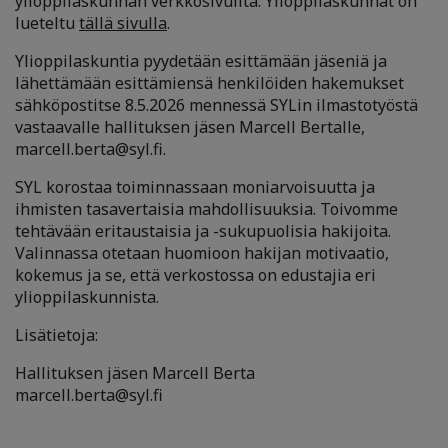
ylioppilaskunnan verkkosivuilta. Ylioppilaskunnat on
lueteltu
tällä sivulla
.
Ylioppilaskuntia pyydetään esittämään jäseniä ja
lähettämään esittämiensä henkilöiden hakemukset
sähköpostitse 8.5.2026 mennessä SYLin ilmastotyöstä
vastaavalle hallituksen jäsen Marcell Bertalle,
marcell.berta@syl.fi.
SYL korostaa toiminnassaan moniarvoisuutta ja
ihmisten tasavertaisia mahdollisuuksia. Toivomme
tehtävään eritaustaisia ja -sukupuolisia hakijoita.
Valinnassa otetaan huomioon hakijan motivaatio,
kokemus ja se, että verkostossa on edustajia eri
ylioppilaskunnista.
Lisätietoja:
Hallituksen jäsen Marcell Berta
marcell.berta@syl.fi