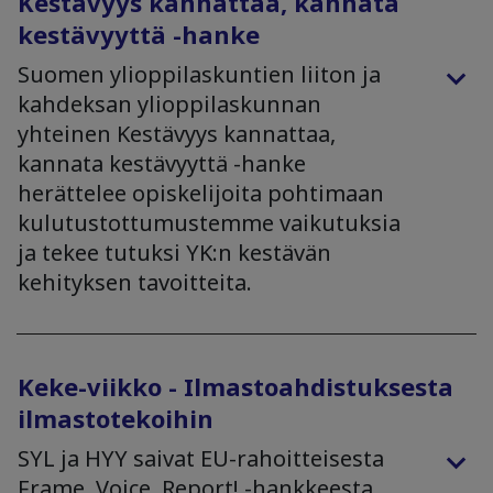
Kestävyys kannattaa, kannata
kestävyyttä -hanke
Suomen ylioppilaskuntien liiton ja
kahdeksan ylioppilaskunnan
yhteinen Kestävyys kannattaa,
kannata kestävyyttä -hanke
herättelee opiskelijoita pohtimaan
kulutustottumustemme vaikutuksia
ja tekee tutuksi YK:n kestävän
kehityksen tavoitteita.
Keke-viikko - Ilmastoahdistuksesta
ilmastotekoihin
SYL ja HYY saivat EU-rahoitteisesta
Frame. Voice. Report! -hankkeesta