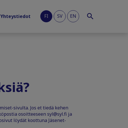
FI
SV
EN
Yhteystiedot
ksiä?
iset-sivulta. Jos et tiedä kehen
köpostia osoitteeseen syl@syl.fi ja
sivut löydät koottuna Jäsenet-