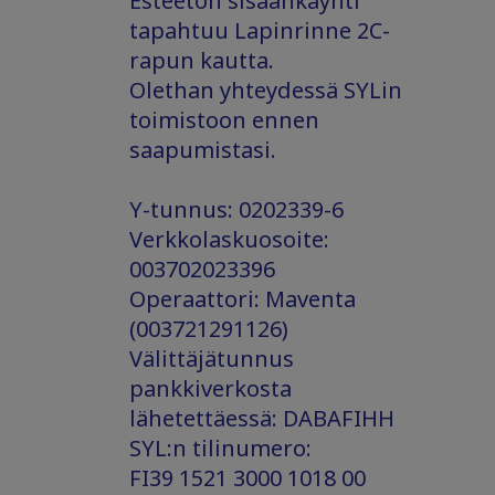
Esteetön sisäänkäynti
tapahtuu Lapinrinne 2C-
rapun kautta.
Olethan yhteydessä SYLin
toimistoon ennen
saapumistasi.
Y-tunnus: 0202339-6
Verkkolaskuosoite:
003702023396
Operaattori: Maventa
(003721291126)
Välittäjätunnus
pankkiverkosta
lähetettäessä: DABAFIHH
SYL:n tilinumero:
FI39 1521 3000 1018 00