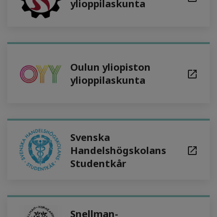
ylioppilaskunta
Oulun yliopiston
ylioppilaskunta
Svenska
Handelshögskolans
Studentkår
Snellman-