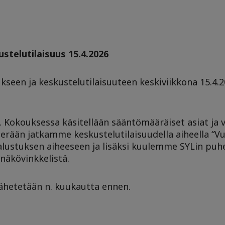
stelutilaisuus 15.4.2026
seen ja keskustelutilaisuuteen keskiviikkona 15.4.2
0. Kokouksessa käsitellään sääntömääräiset asiat ja 
perään jatkamme keskustelutilaisuudella aiheella “V
alustuksen aiheeseen ja lisäksi kuulemme SYLin puh
 näkövinkkelistä.
lähetetään n. kuukautta ennen.