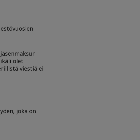
rjestövuosien
n jäsenmaksun
käli olet
llistä viestiä ei
yden, joka on