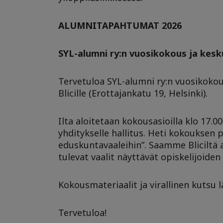
ALUMNITAPAHTUMAT 2026
SYL-alumni ry:n vuosikokous ja kesku
Tervetuloa SYL-alumni ry:n vuosikokouk
Blicille (Erottajankatu 19, Helsinki).
Ilta aloitetaan kokousasioilla klo 17.0
yhditykselle hallitus. Heti kokouksen 
eduskuntavaaleihin”. Saamme Bliciltä 
tulevat vaalit näyttävät opiskelijoiden
Kokousmateriaalit ja virallinen kutsu 
Tervetuloa!