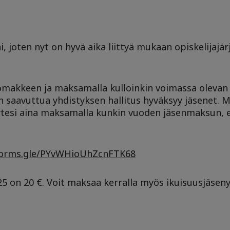
, jo
ten nyt on hyvä aika liittyä mukaan opiskelijajä
 lomakkeen ja maksamalla kulloinkin voimassa oleva
n saavuttua yhdistyksen hallitus hyväksyy jäsenet. Mi
ytesi aina maksamalla kunkin vuoden jäsenmaksun, eri
/forms.gle/PYvWHioUhZcnFTK68
 on 20 €. Voit maksaa kerralla myös ikuisuusjäseny