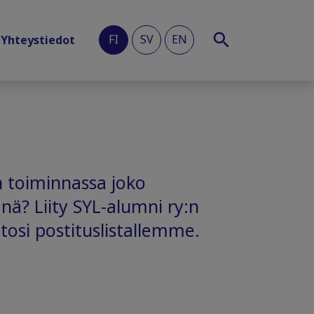
FI
SV
EN
Yhteystiedot
n toiminnassa joko
änä? Liity SYL-alumni ry:n
etosi postituslistallemme.