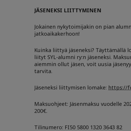
JÄSENEKSI LIITTYMINEN
Jokainen nykytoimijakin on pian alumni
jatkoaikakerhoon!
Kuinka liittyä jäseneksi? Täyttämällä
liityt SYL-alumni ry:n jäseneksi. Maksu
aiemmin ollut jäsen, voit uusia jäseny
tarvita.
Jäseneksi liittymisen lomake:
https:/
Maksuohjeet: Jäsenmaksu vuodelle 2025
200€.
Tilinumero: FI50 5800 1320 3643 82