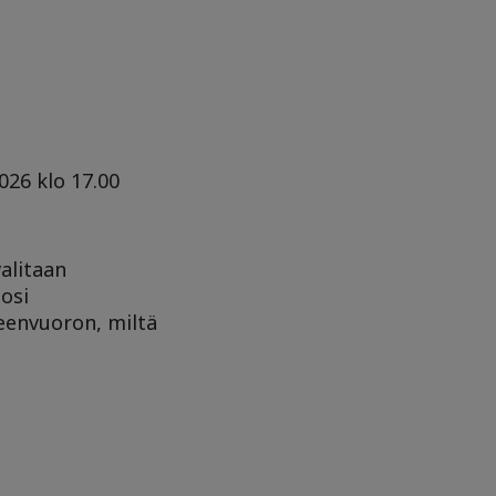
026 klo 17.00
valitaan
uosi
eenvuoron, miltä