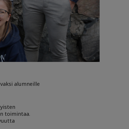
vaksi alumneille
kyisten
on toimintaa.
vuutta