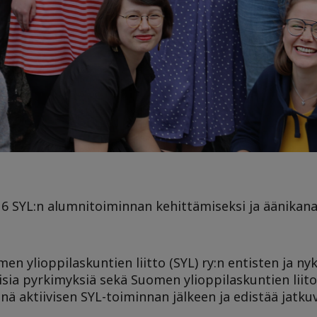
016 SYL:n alumnitoiminnan kehittämiseksi ja äänikana
n ylioppilaskuntien liitto (SYL) ry:n entisten ja ny
lisia pyrkimyksiä sekä Suomen ylioppilaskuntien liit
nä aktiivisen SYL-toiminnan jälkeen ja edistää jatku