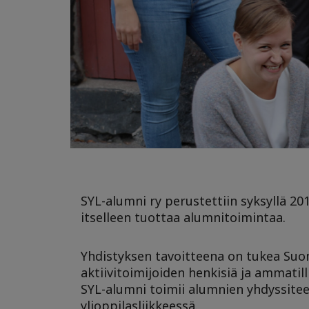
SYL-alumni ry perustettiin syksyllä 2
itselleen tuottaa alumnitoimintaa.
Yhdistyksen tavoitteena on tukea Suome
aktiivitoimijoiden henkisiä ja ammatil
SYL-alumni toimii alumnien yhdyssitee
ylioppilasliikkeessä.