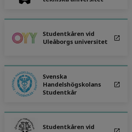
Studentkåren vid
Uleåborgs universitet
Svenska
Handelshögskolans
Studentkår
Studentkåren vid