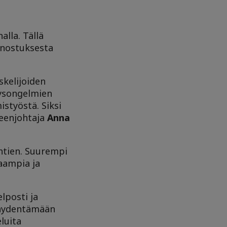
lla. Tällä
anostuksesta
skelijoiden
veysongelmien
styöstä. Siksi
heenjohtaja
Anna
htien. Suurempi
aampia ja
lposti ja
 täydentämään
luita