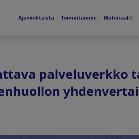
Ajankohtaista
Toimintamme
Materiaalit
ttava palveluverkko 
enhuollon yhdenverta