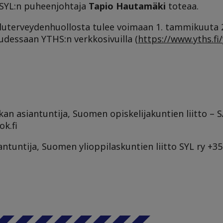
 SYL:n puheenjohtaja
Tapio Hautamäki
toteaa.
eluterveydenhuollosta tulee voimaan 1. tammikuuta 
udessaan YTHS:n verkkosivuilla (
https://www.yths.fi
ikan asiantuntija, Suomen opiskelijakuntien liitto –
k.fi
antuntija, Suomen ylioppilaskuntien liitto SYL ry +3