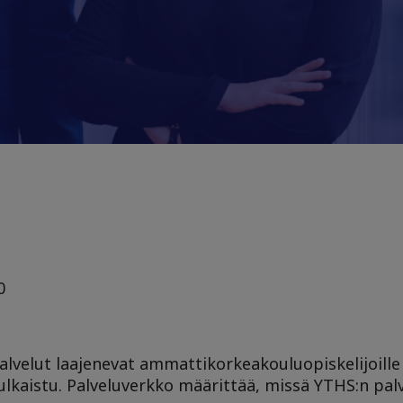
0
alvelut laajenevat ammattikorkeakouluopiskelijoill
julkaistu. Palveluverkko määrittää, missä YTHS:n pal