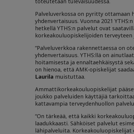
toteutetaan tulevaisuudessa.
Palveluverkossa on pyritty ottamaan 
yhdenvertaisuus. Vuonna 2021 YTHS:n pa
hetkellä YTHS:n palvelut ovat saatavi
korkeakouluopiskelijoiden terveyteen j
“Palveluverkkoa rakennettaessa on ote
yhdenvertaisuus. YTHS:llä on ainutlaat
hoitamisesta ja ennaltaehkäisystä sek
on hienoa, että AMK-opiskelijat saada
Laurila
muistuttaa.
Ammattikorkeakouluopiskelijat pääsevä
joukko palveluiden käyttäjiä tarkoitt
kattavampia terveydenhuollon palveluit
“On tärkeää, että kaikki korkeakouluop
laadukkaasti. Sähköiset palvelut esi
lähipalveluita. Korkeakouluopiskelija