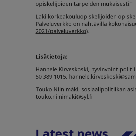
opiskelijoiden tarpeiden mukaisesti.”
Laki korkeakouluopiskelijoiden opisk
Palveluverkko on nähtävillä kokonaisu
2021/palveluverkko
).
Lisätietoja:
Hannele Kirveskoski, hyvinvointipoliti
50 389 1015,
hannele.kirveskoski
@
samo
Touko Niinimäki, sosiaalipolitiikan asi
touko.niinimaki@syl.fi
Latest news