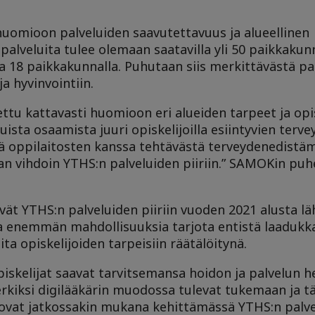
huomioon palveluiden saavutettavuus ja alueellinen
lveluita tulee olemaan saatavilla yli 50 paikkakunna
lla 18 paikkakunnalla. Puhutaan siis merkittävästä p
a hyvinvointiin.
ttu kattavasti huomioon eri alueiden tarpeet ja opi
uista osaamista juuri opiskelijoilla esiintyvien ter
ä oppilaitosten kanssa tehtävästä terveydenedistämi
an vihdoin YTHS:n palveluiden piiriin.” SAMOKin pu
t YTHS:n palveluiden piiriin vuoden 2021 alusta lä
aa enemmän mahdollisuuksia tarjota entistä laadukk
a opiskelijoiden tarpeisiin räätälöitynä.
iskelijat saavat tarvitsemansa hoidon ja palvelun he
merkiksi digilääkärin muodossa tulevat tukemaan ja
t ovat jatkossakin mukana kehittämässä YTHS:n palve