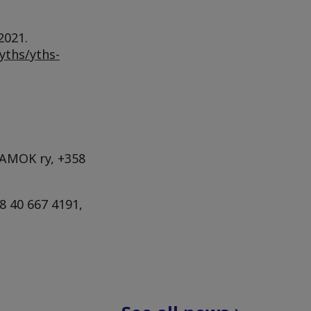
2021.
/yths/yths-
 SAMOK ry, +358
58 40 667 4191,