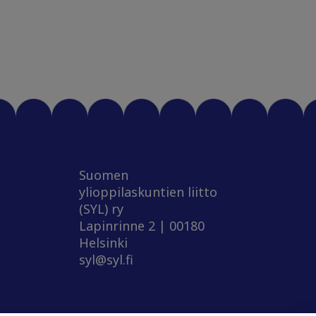
Suomen
ylioppilaskuntien liitto
(SYL) ry
Lapinrinne 2 | 00180
Helsinki
syl@syl.fi