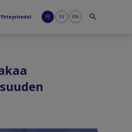
FI
SV
EN
Yhteystiedot
takaa
isuuden