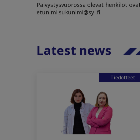
Päivystysvuorossa olevat henkilöt ova
etunimi.sukunimi@syl.fi.
Latest news
Tiedotteet