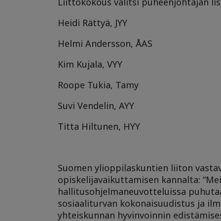
Liittokokous valitsi puheenjohtajan lis
Heidi Rättyä, JYY
Helmi Andersson, ÅAS
Kim Kujala, VYY
Roope Tukia, Tamy
Suvi Vendelin, AYY
Titta Hiltunen, HYY
Suomen ylioppilaskuntien liiton vasta
opiskelijavaikuttamisen kannalta: “Mei
hallitusohjelmaneuvotteluissa puhutaa
sosiaaliturvan kokonaisuudistus ja i
yhteiskunnan hyvinvoinnin edistämises