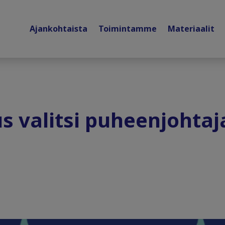
Ajankohtaista
Toimintamme
Materiaalit
us valitsi puheenjohtaj