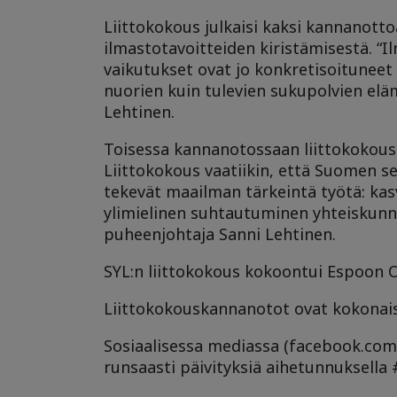
Liittokokous julkaisi kaksi kannanotto
ilmastotavoitteiden kiristämisestä. “
vaikutukset ovat jo konkretisoituneet 
nuorien kuin tulevien sukupolvien el
Lehtinen.
Toisessa kannanotossaan liittokokous
Liittokokous vaatiikin, että Suomen se
tekevät maailman tärkeintä työtä: kasva
ylimielinen suhtautuminen yhteiskunna
puheenjohtaja Sanni Lehtinen.
SYL:n liittokokous kokoontui Espoon O
Liittokokouskannanotot ovat kokonais
Sosiaalisessa mediassa (facebook.com/
runsaasti päivityksiä aihetunnuksella #