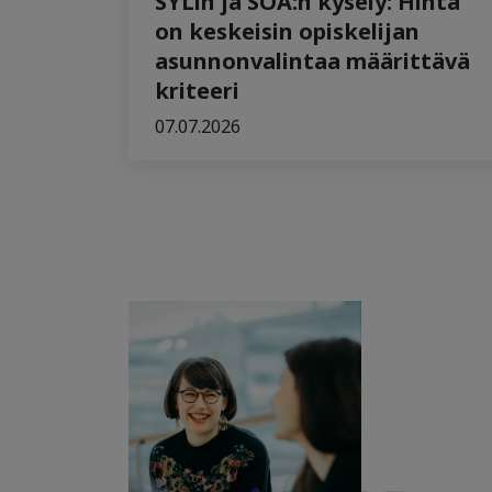
SYLin ja SOA:n kysely: Hinta
on keskeisin opiskelijan
asunnonvalintaa määrittävä
kriteeri
07.07.2026