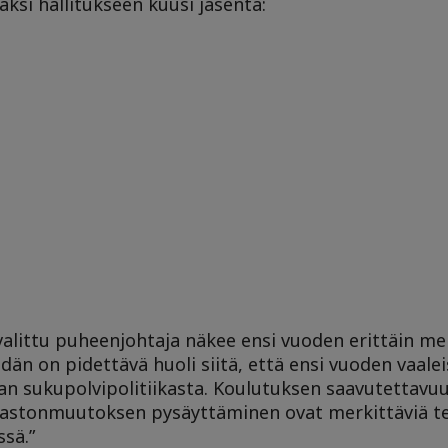
äksi hallitukseen kuusi jäsentä:
valittu puheenjohtaja näkee ensi vuoden erittäin me
dän on pidettävä huoli siitä, että ensi vuoden vaalei
n sukupolvipolitiikasta. Koulutuksen saavutettavuu
lmastonmuutoksen pysäyttäminen ovat merkittäviä te
sä.”