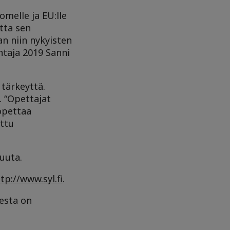
omelle ja EU:lle
tta sen
an niin nykyisten
htaja 2019 Sanni
tärkeyttä.
. “Opettajat
lopettaa
ittu
uuta.
tp://www.syl.fi
.
sesta on