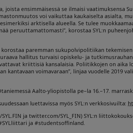
a, joista ensimmäisessä se ilmaisi vaatimuksensa Su
Ilmastonmuutos voi vaikuttaa kaukaiselta asialta, mu
esimerkiksi arktisella alueella. Se tulee muokkaama
ämää peruuttamattomasti”, korostaa SYL:n puheenjo
 korostaa paremman sukupolvipolitiikan tekemisen 
uraava hallitus turvaisi opiskelu- ja tutkimusrauhan
ttavat kriittisiä kansalaisia. Poliitikkojen on aika 
n kantavaan voimavaraan”, linjaa vuodelle 2019 val
taniemessä Aalto-yliopistolla pe–la 16.–17. marrask
uudessaan luettavissa myös SYL:n verkkosivuilta:
ht
SYL.FIN ja twitter.com/SYL_FIN) SYL:n liittokokouk
SYLliittari ja #studentsoffinland.