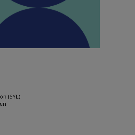
on (SYL)
den