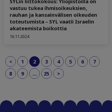
SYLin liittokokous: Yliopistoilla on
vastuu tukea ihmisoikeuksien,
rauhan ja kansainvälisen oikeuden
toteutumista – SYL vaatii Israelin
akateemista boikottia
16.11.2024
(current)
<
1
2
3
4
5
6
7
8
9
…
25
>