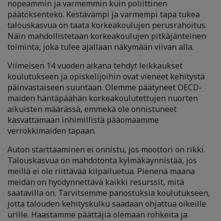
nopeammin ja varmemmin kuin poliittinen
päätöksenteko. Kestävämpi ja varmempi tapa tukea
talouskasvua on taata korkeakoulujen perusrahoitus.
Näin mahdollistetaan korkeakoulujen pitkäjänteinen
toiminta, joka tulee ajallaan näkymään viivan alla.
Viimeisen 14 vuoden aikana tehdyt leikkaukset
koulutukseen ja opiskelijoihin ovat vieneet kehitystä
päinvastaiseen suuntaan. Olemme päätyneet OECD-
maiden häntäpäähän korkeakoulutettujen nuorten
aikuisten määrässä, emmekä ole onnistuneet
kasvattamaan inhimillistä pääomaamme
verrokkimaiden tapaan.
Auton starttaaminen ei onnistu, jos moottori on rikki.
Talouskasvua on mahdotonta kylmäkäynnistää, jos
meillä ei ole riittävää kilpailuetua. Pienenä maana
meidän on hyödynnettävä kaikki resurssit, mitä
saatavilla on. Tarvitsemme panostuksia koulutukseen,
jotta talouden kehityskulku saadaan ohjattua oikeille
urille. Haastamme päättäjiä olemaan rohkeita ja