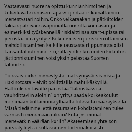
Vastaavasti nuorena opittu kunnianhimoinen ja
kokeileva tekemisen tapa voi johtaa uskomattomiin
menestystarinoihin. Onko velkataakan ja pätkätöiden
takia epätoivoon vaipuneilla nuorilla voimavaroja
esimerkiksi työskennellä riskialttiissa start-upissa tai
perustaa oma yritys? Kokeilemisen ja riskien ottamisen
mahdollistaminen kaikille taustasta riippumatta olisi
kansantaloutemme etu, sillä yhdenkin uuden kokeilun
jättionnistuminen voisi yksin pelastaa Suomen
talouden.
Tulevaisuuden menestystarinat syntyvät visioista ja
riskinotosta – eivät poliittisilla mahtikäskyillä.
Hallituksen tavoite panostaa ”talouskasvua
vauhdittaviin aloihin” on yritys saada korkeakoulut
munimaan kultamunia ylhäältä tulevalla määräyksellä.
Mistä tiedämme, että resurssien kohdistaminen tulee
varmasti menemään oikein? Entä jos munat
menevätkin väärään koriin? Akateemisen yhteisön
parviäly löytää kultasuonen todennäköisesti