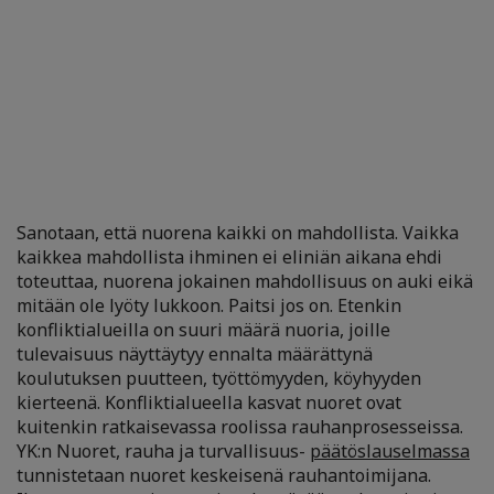
Sanotaan, että nuorena kaikki on mahdollista. Vaikka
kaikkea mahdollista ihminen ei eliniän aikana ehdi
toteuttaa, nuorena jokainen mahdollisuus on auki eikä
mitään ole lyöty lukkoon. Paitsi jos on. Etenkin
konfliktialueilla on suuri määrä nuoria, joille
tulevaisuus näyttäytyy ennalta määrättynä
koulutuksen puutteen, työttömyyden, köyhyyden
kierteenä. Konfliktialueella kasvat nuoret ovat
kuitenkin ratkaisevassa roolissa rauhanprosesseissa.
YK:n Nuoret, rauha ja turvallisuus-
päätöslauselmassa
tunnistetaan nuoret keskeisenä rauhantoimijana.