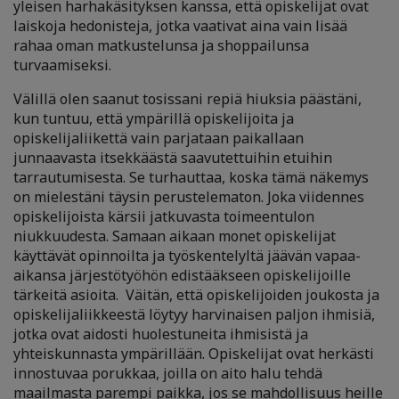
yleisen harhakäsityksen kanssa, että opiskelijat ovat
laiskoja hedonisteja, jotka vaativat aina vain lisää
rahaa oman matkustelunsa ja shoppailunsa
turvaamiseksi.
Välillä olen saanut tosissani repiä hiuksia päästäni,
kun tuntuu, että ympärillä opiskelijoita ja
opiskelijaliikettä vain parjataan paikallaan
junnaavasta itsekkäästä saavutettuihin etuihin
tarrautumisesta. Se turhauttaa, koska tämä näkemys
on mielestäni täysin perustelematon. Joka viidennes
opiskelijoista kärsii jatkuvasta toimeentulon
niukkuudesta. Samaan aikaan monet opiskelijat
käyttävät opinnoilta ja työskentelyltä jäävän vapaa-
aikansa järjestötyöhön edistääkseen opiskelijoille
tärkeitä asioita. Väitän, että opiskelijoiden joukosta ja
opiskelijaliikkeestä löytyy harvinaisen paljon ihmisiä,
jotka ovat aidosti huolestuneita ihmisistä ja
yhteiskunnasta ympärillään. Opiskelijat ovat herkästi
innostuvaa porukkaa, joilla on aito halu tehdä
maailmasta parempi paikka, jos se mahdollisuus heille