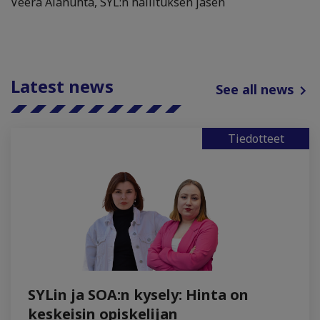
Veera Alahuhta, SYL:n hallituksen jäsen
Latest news
See all news
Tiedotteet
SYLin ja SOA:n kysely: Hinta on
keskeisin opiskelijan