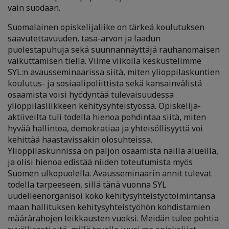
vain suodaan.
Suomalainen opiskelijaliike on tärkeä koulutuksen
saavutettavuuden, tasa-arvon ja laadun
puolestapuhuja sekä suunnannäyttäjä rauhanomaisen
vaikuttamisen tiellä. Viime viikolla keskustelimme
SYL:n avausseminaarissa siitä, miten ylioppilaskuntien
koulutus- ja sosiaalipoliittista sekä kansainvälistä
osaamista voisi hyödyntää tulevaisuudessa
ylioppilasliikkeen kehitysyhteistyössä. Opiskelija-
aktiiveilta tuli todella hienoa pohdintaa siitä, miten
hyvää hallintoa, demokratiaa ja yhteisöllisyyttä voi
kehittää haastavissakin olosuhteissa.
Ylioppilaskunnissa on paljon osaamista näillä alueilla,
ja olisi hienoa edistää niiden toteutumista myös
Suomen ulkopuolella. Avausseminaarin annit tulevat
todella tarpeeseen, sillä tänä vuonna SYL
uudelleenorganisoi koko kehitysyhteistyötoimintansa
maan hallituksen kehitysyhteistyöhön kohdistamien
määrärahojen leikkausten vuoksi. Meidän tulee pohtia