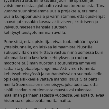
syvällisesti sitä, millä tavalla juuri me opiskelijat
voisimme edistää globaalin vastuun toteutumista. Tänä
vuonna suunnittelemme uusia projekteja, etsimme
uusia kumppanuuksia ja varmistamme, että opiskelijat
saavat jatkossakin kasvaa aktiiviseen, kriittiseen ja
valveutuneeseen kansalaisuuteen
kehitysyhteistyötoiminnan avulla.
Puhe siitä, että opiskelijat eivät tuota mitään hyvää
yhteiskunnalle, on laiskaa leimaamista. Nuorilla
sukupolvilla on merkittävä vastuu niin Suomessa kuin
ulkomailla olla kestävän kehityksen ja rauhan
moottoreita. Ilman nuorten sitoutumista emme voi
ratkaista globaaleja ongelmia. Aktiivinen toiminta
kehitysyhteistyössä ja rauhantyössä on suomalaiselle
opiskelijaliikkeelle valtava mahdollisuus. Sitä paitsi
meillä Suomessa on menneisyys, joka todistaa, että
sisällissodan runtelemasta maasta voi rakentaa
maailman parhaan sadassa vuodessa. Sellaista tulevaa
historiaa ei pidä evätä muilta mailta.