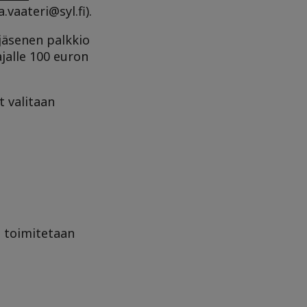
vaateri@syl.fi).
jäsenen palkkio
jalle 100 euron
t valitaan
t toimitetaan