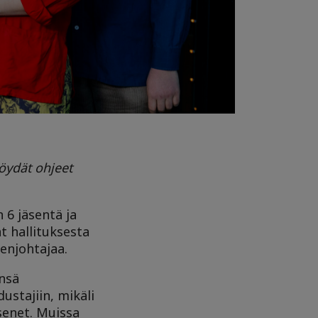
löydät ohjeet
 6 jäsentä ja
t hallituksesta
eenjohtajaa.
ensä
ustajiin, mikäli
senet
. Muissa