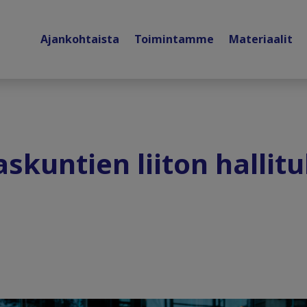
Ajankohtaista
Toimintamme
Materiaalit
skuntien liiton hallit