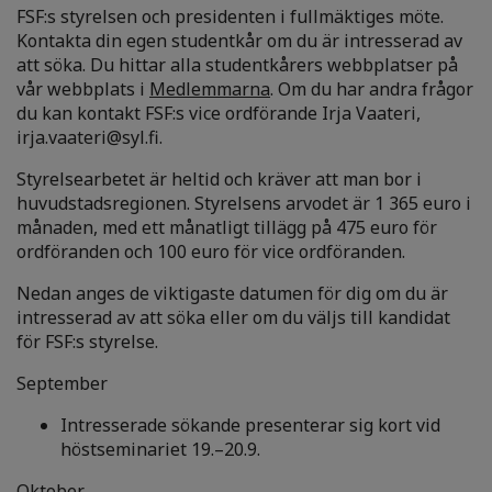
FSF:s styrelsen och presidenten i fullmäktiges möte.
Kontakta din egen studentkår om du är intresserad av
att söka. Du hittar alla studentkårers webbplatser på
vår webbplats i
Medlemmarna
. Om du har andra frågor
du kan kontakt FSF:s vice ordförande Irja Vaateri,
irja.vaateri@syl.fi.
Styrelsearbetet är heltid och kräver att man bor i
huvudstadsregionen. Styrelsens arvodet är 1 365 euro i
månaden, med ett månatligt tillägg på 475 euro för
ordföranden och 100 euro för vice ordföranden.
Nedan anges de viktigaste datumen för dig om du är
intresserad av att söka eller om du väljs till kandidat
för FSF:s styrelse.
September
Intresserade sökande presenterar sig kort vid
höstseminariet 19.–20.9.
Oktober