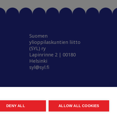
Suomen
ylioppilaskuntien liitto
(SYL) ry
Lapinrinne 2 | 00180
Helsinki
syl@syl.fi
DENY ALL
ALLOW ALL COOKIES
© 2026 SYL. Created by
Valve
.