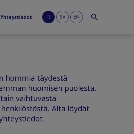
FI
SV
EN
Yhteystiedot
aan hommia täydestä
aremman huomisen puolesta.
ttain vaihtuvasta
 henkilöstöstä. Alta löydät
 yhteystiedot.