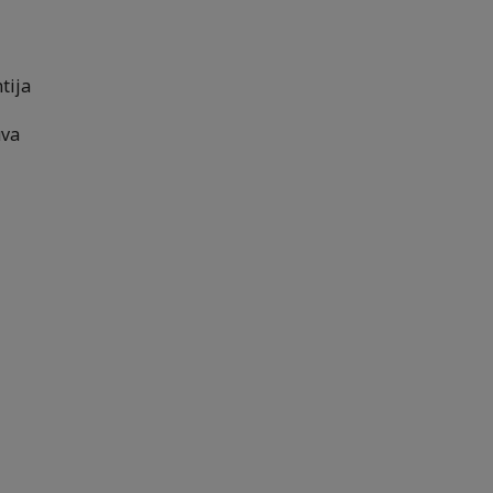
tija
uva