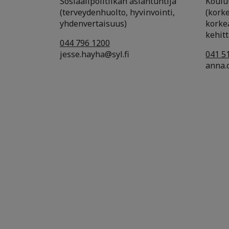
Sosiaalipolitiikan asiantuntija
Koulut
(terveydenhuolto, hyvinvointi,
(kork
yhdenvertaisuus)
korke
kehit
044 796 1200
jesse.hayha@syl.fi
041 5
anna.