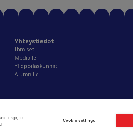
Yhteystiedot
Ihmiset
Medialle
Ylioppilaskunnat
Alumnille
and usage, to
Cookie settings
d