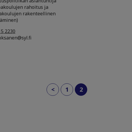
uspolitiikan asiantuntija
eakoulujen rahoitus ja
akoulujen rakenteellinen
täminen)
15 2230
oksanen@syl.fi
(current)
<
1
2