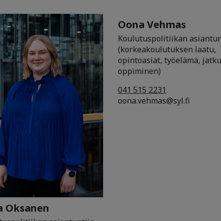
Oona Vehmas
Koulutuspolitiikan asiantun
(korkeakoulutuksen laatu,
opintoasiat, työelämä, jatk
oppiminen)
041 515 2231
oona.vehmas@syl.fi
a Oksanen