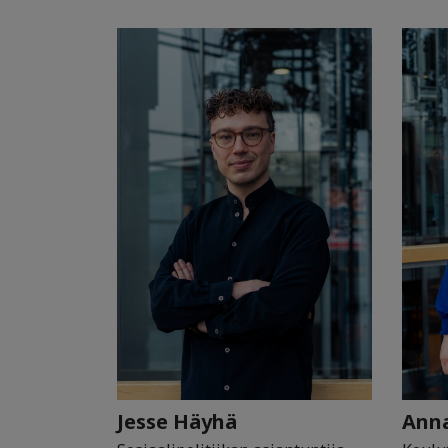
Jesse Häyhä
Ann