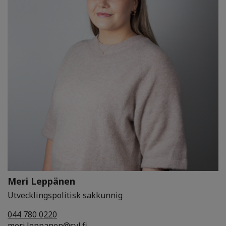
Meri Leppänen
Utvecklingspolitisk sakkunnig
044 780 0220
meri.leppanen@syl.fi