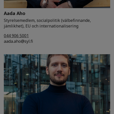
Aada Aho
Styrelsemedlem, socialpolitik (välbefinnande,
jämlikhet), EU och internationalisering
044 906 5001
aada.aho@syl.fi