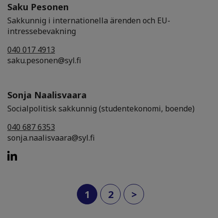
Saku Pesonen
Sakkunnig i internationella ärenden och EU-
intressebevakning
040 017 4913
saku.pesonen@syl.fi
Sonja Naalisvaara
Socialpolitisk sakkunnig (studentekonomi, boende)
040 687 6353
sonja.naalisvaara@syl.fi
(current)
1
2
>