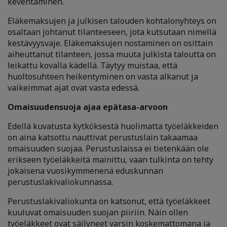
keventäminen.
Eläkemaksujen ja julkisen talouden kohtalonyhteys on
osaltaan johtanut tilanteeseen, jota kutsutaan nimellä
kestävyysvaje. Eläkemaksujen nostaminen on osittain
aiheuttanut tilanteen, jossa muuta julkista taloutta on
leikattu kovalla kädellä. Täytyy muistaa, että
huoltosuhteen heikentyminen on vasta alkanut ja
vaikeimmat ajat ovat vasta edessä.
Omaisuudensuoja ajaa epätasa-arvoon
Edellä kuvatusta kytköksestä huolimatta työeläkkeiden
on aina katsottu nauttivat perustuslain takaamaa
omaisuuden suojaa. Perustuslaissa ei tietenkään ole
erikseen työeläkkeitä mainittu, vaan tulkinta on tehty
jokaisena vuosikymmenenä eduskunnan
perustuslakivaliokunnassa.
Perustuslakivaliokunta on katsonut, että työeläkkeet
kuuluvat omaisuuden suojan piiriin. Näin ollen
työeläkkeet ovat säilyneet varsin koskemattomana ja