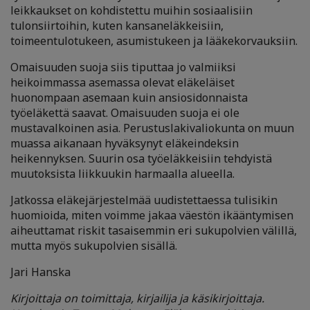
leikkaukset on kohdistettu muihin sosiaalisiin
tulonsiirtoihin, kuten kansaneläkkeisiin,
toimeentulotukeen, asumistukeen ja lääkekorvauksiin.
Omaisuuden suoja siis tiputtaa jo valmiiksi
heikoimmassa asemassa olevat eläkeläiset
huonompaan asemaan kuin ansiosidonnaista
työeläkettä saavat. Omaisuuden suoja ei ole
mustavalkoinen asia. Perustuslakivaliokunta on muun
muassa aikanaan hyväksynyt eläkeindeksin
heikennyksen. Suurin osa työeläkkeisiin tehdyistä
muutoksista liikkuukin harmaalla alueella.
Jatkossa eläkejärjestelmää uudistettaessa tulisikin
huomioida, miten voimme jakaa väestön ikääntymisen
aiheuttamat riskit tasaisemmin eri sukupolvien välillä,
mutta myös sukupolvien sisällä.
Jari Hanska
Kirjoittaja on toimittaja, kirjailija ja käsikirjoittaja.