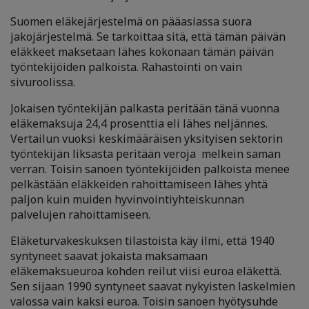
Suomen eläkejärjestelmä on pääasiassa suora
jakojärjestelmä. Se tarkoittaa sitä, että tämän päivän
eläkkeet maksetaan lähes kokonaan tämän päivän
työntekijöiden palkoista. Rahastointi on vain
sivuroolissa.
Jokaisen työntekijän palkasta peritään tänä vuonna
eläkemaksuja 24,4 prosenttia eli lähes neljännes.
Vertailun vuoksi keskimääräisen yksityisen sektorin
työntekijän liksasta peritään veroja melkein saman
verran. Toisin sanoen työntekijöiden palkoista menee
pelkästään eläkkeiden rahoittamiseen lähes yhtä
paljon kuin muiden hyvinvointiyhteiskunnan
palvelujen rahoittamiseen.
Eläketurvakeskuksen tilastoista käy ilmi, että 1940
syntyneet saavat jokaista maksamaan
eläkemaksueuroa kohden reilut viisi euroa eläkettä.
Sen sijaan 1990 syntyneet saavat nykyisten laskelmien
valossa vain kaksi euroa. Toisin sanoen hyötysuhde