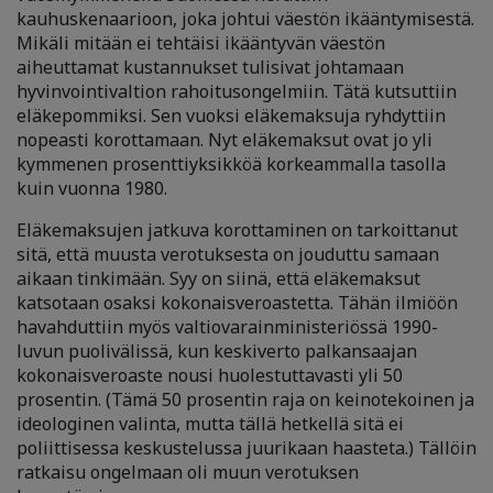
kauhuskenaarioon, joka johtui väestön ikääntymisestä.
Mikäli mitään ei tehtäisi ikääntyvän väestön
aiheuttamat kustannukset tulisivat johtamaan
hyvinvointivaltion rahoitusongelmiin. Tätä kutsuttiin
eläkepommiksi. Sen vuoksi eläkemaksuja ryhdyttiin
nopeasti korottamaan. Nyt eläkemaksut ovat jo yli
kymmenen prosenttiyksikköä korkeammalla tasolla
kuin vuonna 1980.
Eläkemaksujen jatkuva korottaminen on tarkoittanut
sitä, että muusta verotuksesta on jouduttu samaan
aikaan tinkimään. Syy on siinä, että eläkemaksut
katsotaan osaksi kokonaisveroastetta. Tähän ilmiöön
havahduttiin myös valtiovarainministeriössä 1990-
luvun puolivälissä, kun keskiverto palkansaajan
kokonaisveroaste nousi huolestuttavasti yli 50
prosentin. (Tämä 50 prosentin raja on keinotekoinen ja
ideologinen valinta, mutta tällä hetkellä sitä ei
poliittisessa keskustelussa juurikaan haasteta.) Tällöin
ratkaisu ongelmaan oli muun verotuksen