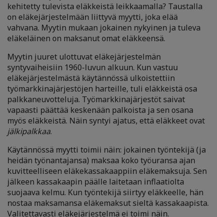
kehitetty tulevista eläkkeistä leikkaamalla? Taustalla
on eläkejärjestelmään liittyvä myytti, joka elää
vahvana. Myytin mukaan jokainen nykyinen ja tuleva
eläkeläinen on maksanut omat eläkkeensä.
Myytin juuret ulottuvat eläkejärjestelmän
syntyvaiheisiin 1960-luvun alkuun. Kun vastuu
eläkejärjestelmästä käytännössä ulkoistettiin
työmarkkinajärjestöjen harteille, tuli eläkkeistä osa
palkkaneuvotteluja. Työmarkkinajärjestöt saivat
vapaasti päättää keskenään palkoista ja sen osana
myös eläkkeistä. Näin syntyi ajatus, että eläkkeet ovat
jälkipalkkaa
.
Käytännössä myytti toimii näin: jokainen työntekijä (ja
heidän työnantajansa) maksaa koko työuransa ajan
kuvitteelliseen eläkekassakaappiin eläkemaksuja. Sen
jälkeen kassakaapin päälle laitetaan inflaatiolta
suojaava kelmu. Kun työntekijä siirtyy eläkkeelle, hän
nostaa maksamansa eläkemaksut sieltä kassakaapista.
Valitettavasti eläkejärjestelmä ei toimi näin.