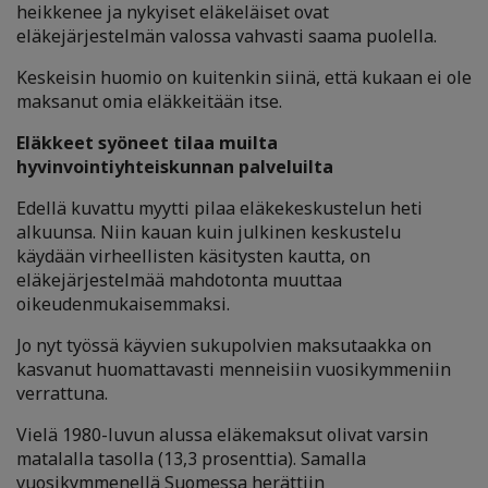
heikkenee ja nykyiset eläkeläiset ovat
eläkejärjestelmän valossa vahvasti saama puolella.
Keskeisin huomio on kuitenkin siinä, että kukaan ei ole
maksanut omia eläkkeitään itse.
Eläkkeet syöneet tilaa muilta
hyvinvointiyhteiskunnan palveluilta
Edellä kuvattu myytti pilaa eläkekeskustelun heti
alkuunsa. Niin kauan kuin julkinen keskustelu
käydään virheellisten käsitysten kautta, on
eläkejärjestelmää mahdotonta muuttaa
oikeudenmukaisemmaksi.
Jo nyt työssä käyvien sukupolvien maksutaakka on
kasvanut huomattavasti menneisiin vuosikymmeniin
verrattuna.
Vielä 1980-luvun alussa eläkemaksut olivat varsin
matalalla tasolla (13,3 prosenttia). Samalla
vuosikymmenellä Suomessa herättiin