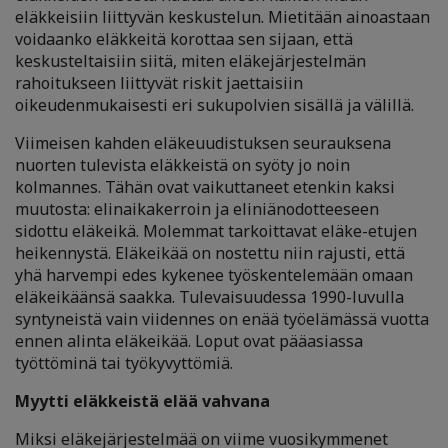
eläkkeisiin liittyvän keskustelun. Mietitään ainoastaan
voidaanko eläkkeitä korottaa sen sijaan, että
keskusteltaisiin siitä, miten eläkejärjestelmän
rahoitukseen liittyvät riskit jaettaisiin
oikeudenmukaisesti eri sukupolvien sisällä ja välillä.
Viimeisen kahden eläkeuudistuksen seurauksena
nuorten tulevista eläkkeistä on syöty jo noin
kolmannes. Tähän ovat vaikuttaneet etenkin kaksi
muutosta: elinaikakerroin ja eliniänodotteeseen
sidottu eläkeikä. Molemmat tarkoittavat eläke-etujen
heikennystä. Eläkeikää on nostettu niin rajusti, että
yhä harvempi edes kykenee työskentelemään omaan
eläkeikäänsä saakka. Tulevaisuudessa 1990-luvulla
syntyneistä vain viidennes on enää työelämässä vuotta
ennen alinta eläkeikää. Loput ovat pääasiassa
työttöminä tai työkyvyttömiä.
Myytti eläkkeistä elää vahvana
Miksi eläkejärjestelmää on viime vuosikymmenet