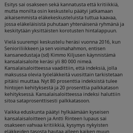
Esitys sai osakseen sekä kannatusta että kritiikkiä,
mutta monilta osin keskustelu päätyi jatkamaan
aikaisemmista eläkekeskusteluista tuttua kaavaa,
jossa eläkeläisistä puhutaan yhtenäisenä ryhmänä ja
keskitytään yksittäisten korotusten hintalappuun.
Vielä suurempi keskustelu heräsi vuonna 2016, kun
Senioriliikkeen ja sen voimahahmon, entisen
kansanedustaja (sd) Kimmo Kiljusen käynnistämä
kansalaisaloite keräsi yli 80 000 nimeä.
Kansalaisaloitteessa vaadittiin, että indeksiä, jolla
maksussa olevia työeläkkeitä vuosittain tarkistetaan
pitäisi muuttaa. Nyt 80 prosenttia indeksistä tulee
hintojen kehityksestä ja 20 prosenttia palkkatason
kehityksessä. Kansalaisaloitteessa indeksi haluttiin
sitoa sataprosenttisesti palkkatasoon.
Vaikka eduskunta päätyi hylkäämään kyseisen
kansalaisaloitteen ja Antti Rinteen lupaus sai
osakseen vahvaa kritiikkiä, kysymys nykyisten
eläkkeiden tasosta hautaa alleen kaiken muun