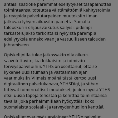
antaisi säätiölle paremmat edellytykset tasapainottaa
toimintaansa, toteuttaa välttämättömiä kehitystoimia
ja reagoida palvelutarpeiden muutoksiin ilman
jatkuvaa lyhyen aikavälin painetta. Samalla
talouskurin ohjausvaikutus säilyisi: pidempi
tarkastelujakso tarkoittaisi nykyistä parempia
edellytyksiä ennakoivaan ja vastuulliseen talouden
johtamiseen.
Opiskelijoilla tulee jatkossakin olla oikeus
saavutettaviin, laadukkaisiin ja toimiviin
terveyspalveluihin. YTHS on osoittanut, että se
kykenee uudistumaan ja vastaamaan ajan
vaatimuksiin. Viimeisimpänä tästä kertoo uusi
digitaalinen palvelukanava, YTHSDigi, ja siihen
liittyvät toiminnalliset muutokset, joiden myötä YTHS
etsii uusia tapoja tehostaa ja kehittää toimintaansa
tavalla, joka parhaimmillaan hyödyttäisi koko
suomalaista sosiaali- ja terveydenhuollon kenttää.
Opiskelijat ovat myös arvioineet YTHS:n palvelut