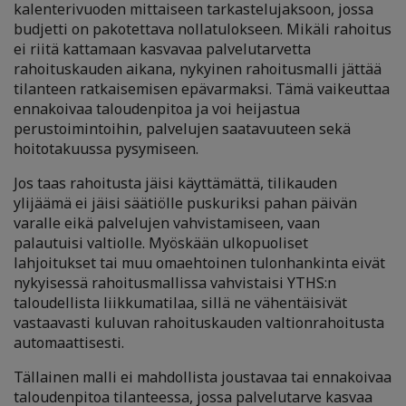
kalenterivuoden mittaiseen tarkastelujaksoon, jossa
budjetti on pakotettava nollatulokseen. Mikäli rahoitus
ei riitä kattamaan kasvavaa palvelutarvetta
rahoituskauden aikana, nykyinen rahoitusmalli jättää
tilanteen ratkaisemisen epävarmaksi. Tämä vaikeuttaa
ennakoivaa taloudenpitoa ja voi heijastua
perustoimintoihin, palvelujen saatavuuteen sekä
hoitotakuussa pysymiseen.
Jos taas rahoitusta jäisi käyttämättä, tilikauden
ylijäämä ei jäisi säätiölle puskuriksi pahan päivän
varalle eikä palvelujen vahvistamiseen, vaan
palautuisi valtiolle. Myöskään ulkopuoliset
lahjoitukset tai muu omaehtoinen tulonhankinta eivät
nykyisessä rahoitusmallissa vahvistaisi YTHS:n
taloudellista liikkumatilaa, sillä ne vähentäisivät
vastaavasti kuluvan rahoituskauden valtionrahoitusta
automaattisesti.
Tällainen malli ei mahdollista joustavaa tai ennakoivaa
taloudenpitoa tilanteessa, jossa palvelutarve kasvaa