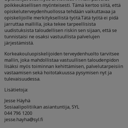
poikkeuksellisen myönteisesti. Tämä kertoo siitä, että
opiskeluterveydenhuollossa tehdään vaikuttavaa ja
opiskelijoille merkityksellistä työtä.Tätä työtä ei pidä
jarruttaa mallilla, joka tekee tarpeellisista
uudistuksista taloudellisen riskin sen sijaan, että se
tunnistaisi ne osaksi vastuullista palvelujen
järjestämistä.
Korkeakouluopiskelijoiden terveydenhuolto tarvitsee
mallin, joka mahdollistaa vastuullisen taloudenpidon
lisäksi myös toiminnan kehittämisen, palvelutarpeisiin
vastaamisen sekä hoitotakuussa pysymisen nyt ja
tulevaisuudessa.
Lisätietoja:
Jesse Häyhä
Sosiaalipolitiikan asiantuntija, SYL
044 796 1200
jesse.hayha@syl.fi