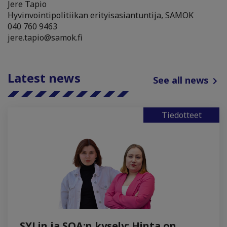
Jere Tapio
Hyvinvointipolitiikan erityisasiantuntija, SAMOK
040 760 9463
jere.tapio@samok.fi
Latest news
See all news
Tiedotteet
SYLin ja SOA:n kysely: Hinta on