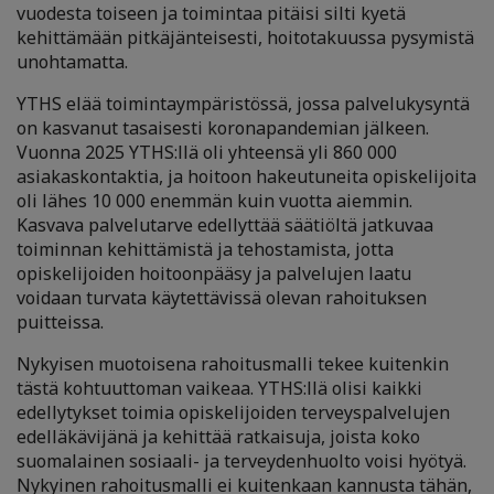
vuodesta toiseen ja toimintaa pitäisi silti kyetä
kehittämään pitkäjänteisesti, hoitotakuussa pysymistä
unohtamatta.
YTHS elää toimintaympäristössä, jossa palvelukysyntä
on kasvanut tasaisesti koronapandemian jälkeen.
Vuonna 2025 YTHS:llä oli yhteensä yli 860 000
asiakaskontaktia, ja hoitoon hakeutuneita opiskelijoita
oli lähes 10 000 enemmän kuin vuotta aiemmin.
Kasvava palvelutarve edellyttää säätiöltä jatkuvaa
toiminnan kehittämistä ja tehostamista, jotta
opiskelijoiden hoitoonpääsy ja palvelujen laatu
voidaan turvata käytettävissä olevan rahoituksen
puitteissa.
Nykyisen muotoisena rahoitusmalli tekee kuitenkin
tästä kohtuuttoman vaikeaa. YTHS:llä olisi kaikki
edellytykset toimia opiskelijoiden terveyspalvelujen
edelläkävijänä ja kehittää ratkaisuja, joista koko
suomalainen sosiaali- ja terveydenhuolto voisi hyötyä.
Nykyinen rahoitusmalli ei kuitenkaan kannusta tähän,