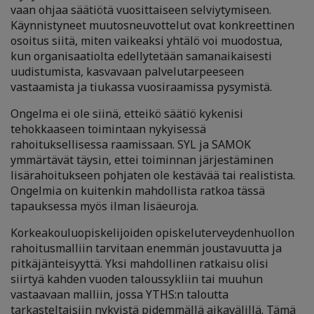
vaan ohjaa säätiötä vuosittaiseen selviytymiseen.
Käynnistyneet muutosneuvottelut ovat konkreettinen
osoitus siitä, miten vaikeaksi yhtälö voi muodostua,
kun organisaatiolta edellytetään samanaikaisesti
uudistumista, kasvavaan palvelutarpeeseen
vastaamista ja tiukassa vuosiraamissa pysymistä.
Ongelma ei ole siinä, etteikö säätiö kykenisi
tehokkaaseen toimintaan nykyisessä
rahoituksellisessa raamissaan. SYL ja SAMOK
ymmärtävät täysin, ettei toiminnan järjestäminen
lisärahoitukseen pohjaten ole kestävää tai realistista.
Ongelmia on kuitenkin mahdollista ratkoa tässä
tapauksessa myös ilman lisäeuroja.
Korkeakouluopiskelijoiden opiskeluterveydenhuollon
rahoitusmalliin tarvitaan enemmän joustavuutta ja
pitkäjänteisyyttä. Yksi mahdollinen ratkaisu olisi
siirtyä kahden vuoden taloussykliin tai muuhun
vastaavaan malliin, jossa YTHS:n taloutta
tarkasteltaisiin nykyistä pidemmällä aikavälillä. Tämä