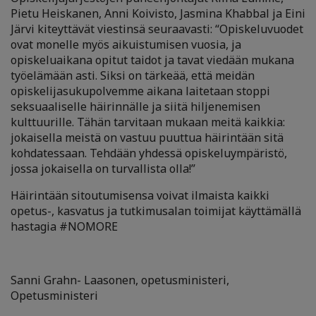
Pietu Heiskanen, Anni Koivisto, Jasmina Khabbal ja Eini
Järvi kiteyttävät viestinsä seuraavasti: “Opiskeluvuodet
ovat monelle myös aikuistumisen vuosia, ja
opiskeluaikana opitut taidot ja tavat viedään mukana
työelämään asti. Siksi on tärkeää, että meidän
opiskelijasukupolvemme aikana laitetaan stoppi
seksuaaliselle häirinnälle ja siitä hiljenemisen
kulttuurille. Tähän tarvitaan mukaan meitä kaikkia:
jokaisella meistä on vastuu puuttua häirintään sitä
kohdatessaan. Tehdään yhdessä opiskeluympäristö,
jossa jokaisella on turvallista olla!”
Häirintään sitoutumisensa voivat ilmaista kaikki
opetus-, kasvatus ja tutkimusalan toimijat käyttämällä
hastagia #NOMORE
Sanni Grahn- Laasonen, opetusministeri,
Opetusministeri