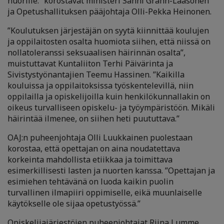
nuorille.” korostavat ministeri Sanni Grahn-Laasonen
ja Opetushallituksen pääjohtaja Olli-Pekka Heinonen.
”Koulutuksen järjestäjän on syytä kiinnittää koulujen
ja oppilaitosten osalta huomiota siihen, että niissä on
nollatoleranssi seksuaalisen häirinnän osalta”,
muistuttavat Kuntaliiton Terhi Päivärinta ja
Sivistystyönantajien Teemu Hassinen. ”Kaikilla
kouluissa ja oppilaitoksissa työskentelevillä, niin
oppilailla ja opiskelijoilla kuin henkilökunnallakin on
oikeus turvalliseen opiskelu- ja työympäristöön. Mikäli
häirintää ilmenee, on siihen heti puututtava.”
OAJ:n puheenjohtaja Olli Luukkainen puolestaan
korostaa, että opettajan on aina noudatettava
korkeinta mahdollista etiikkaa ja toimittava
esimerkillisesti lasten ja nuorten kanssa. ”Opettajan ja
esimiehen tehtävänä on luoda kaikin puolin
turvallinen ilmapiiri oppimiselle, eikä muunlaiselle
käytökselle ole sijaa opetustyössä.”
Opiskelijajärjestöjen puheenjohtajat Riina Lumme,