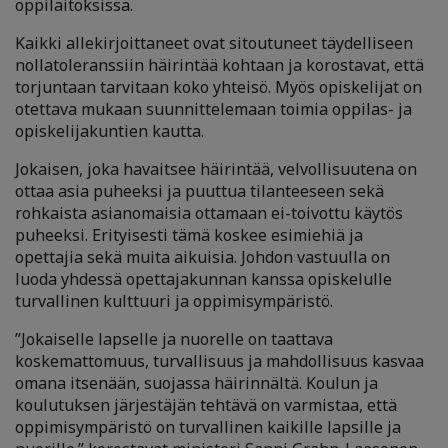
oppilaitoksissa.
Kaikki allekirjoittaneet ovat sitoutuneet täydelliseen
nollatoleranssiin häirintää kohtaan ja korostavat, että
torjuntaan tarvitaan koko yhteisö. Myös opiskelijat on
otettava mukaan suunnittelemaan toimia oppilas- ja
opiskelijakuntien kautta.
Jokaisen, joka havaitsee häirintää, velvollisuutena on
ottaa asia puheeksi ja puuttua tilanteeseen sekä
rohkaista asianomaisia ottamaan ei-toivottu käytös
puheeksi. Erityisesti tämä koskee esimiehiä ja
opettajia sekä muita aikuisia. Johdon vastuulla on
luoda yhdessä opettajakunnan kanssa opiskelulle
turvallinen kulttuuri ja oppimisympäristö.
”Jokaiselle lapselle ja nuorelle on taattava
koskemattomuus, turvallisuus ja mahdollisuus kasvaa
omana itsenään, suojassa häirinnältä. Koulun ja
koulutuksen järjestäjän tehtävä on varmistaa, että
oppimisympäristö on turvallinen kaikille lapsille ja