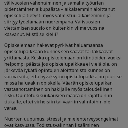
välivuosien vähentäminen ja samalla työurien
pidentäminen alkupäästä – aikaisemmin aloittanut
opiskelija tietysti myös valmistuu aikaisemmin ja
siirtyy työelämään nuorempana. Välivuosien
viettämisen suosio on kuitenkin viime vuosina
kasvanut. Mistä se kielii?
Opiskelemaan hakevat pyrkivät haluamaansa
opiskelupaikkaan kunnes sen saavat tai lakkaavat
yrittämästä. Koska opiskelemaan on kiintiöiden vuoksi
helpompi päästä jos opiskelupaikkaa ei vielä ole, on
järkevää lykätä opintojen aloittamista kunnes on
varma siitä, että hyväksytty opiskelupaikka on juuri se
missä haluaakin opiskella. Väärän opiskelupaikan
vastaanottaminen on hakijalle myös taloudellinen
riski. Opintotukikuukausien määrä on rajattu niin
tiukalle, ettei virheisiin tai vääriin valintoihin ole
varaa.
Nuorten uupumus, stressi ja mielenterveysongelmat
ovat kasvussa. Todistusvalinnan lisääminen