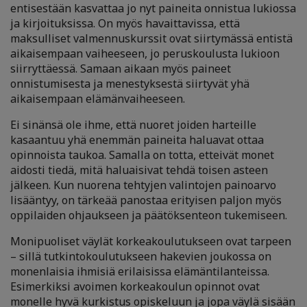
entisestään kasvattaa jo nyt paineita onnistua lukiossa
ja kirjoituksissa. On myös havaittavissa, että
maksulliset valmennuskurssit ovat siirtymässä entistä
aikaisempaan vaiheeseen, jo peruskoulusta lukioon
siirryttäessä. Samaan aikaan myös paineet
onnistumisesta ja menestyksestä siirtyvät yhä
aikaisempaan elämänvaiheeseen.
Ei sinänsä ole ihme, että nuoret joiden harteille
kasaantuu yhä enemmän paineita haluavat ottaa
opinnoista taukoa. Samalla on totta, etteivät monet
aidosti tiedä, mitä haluaisivat tehdä toisen asteen
jälkeen. Kun nuorena tehtyjen valintojen painoarvo
lisääntyy, on tärkeää panostaa erityisen paljon myös
oppilaiden ohjaukseen ja päätöksenteon tukemiseen.
Monipuoliset väylät korkeakoulutukseen ovat tarpeen
– sillä tutkintokoulutukseen hakevien joukossa on
monenlaisia ihmisiä erilaisissa elämäntilanteissa.
Esimerkiksi avoimen korkeakoulun opinnot ovat
monelle hyvä kurkistus opiskeluun ja jopa väylä sisään