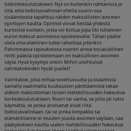
tutkintokoulutukseen. Nyt on kuitenkin nähtävissä jo
sitä, että todistusvalinnan ohella suurin osa
sisäänotosta tapahtuu näiden maksullisten avoimen
opintojen kautta. Opinnot voivat kestää yhdestä
kurssista vuoteen, josta voi koitua jopa liki tuhannen
euron maksut avoimessa opiskelevalle. Tähän päälle
vielä oma eläminen tulee rahoittaa jotenkin.
Pahimmassa tapauksessa nuoren ainoa tosiasiallinen
reitti päästä opiskelemaan on maksullinen avoimen
väylä. Hyvä kysymys onkin: Mihin unohtuivat
valintakokeiden hyvät puolet?
Valintakoe, joka mittaa soveltuvuutta ja osaamista
samalla vaatimatta kuukausien pänttäämistä takaa
aidosti maksuttoman toisen mahdollisuuden hakeutua
korkeakoulutukseen. Nuori tai vanha, se jolta jäi lukio
käymättä, se jonka arvosanat eivät riitä
todistusvalintaan, tai se jonka lompakko tai
elämäntilanne ei muuten jousta avoimen väylään, saa
pääsykokeen kautta uuden mahdollisuuden hakeutua