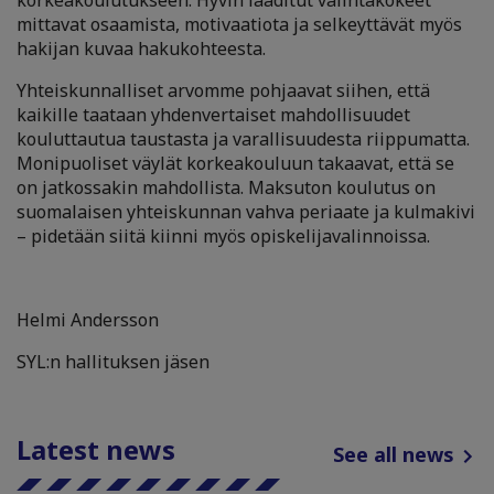
korkeakoulutukseen. Hyvin laaditut valintakokeet
mittavat osaamista, motivaatiota ja selkeyttävät myös
hakijan kuvaa hakukohteesta.
Yhteiskunnalliset arvomme pohjaavat siihen, että
kaikille taataan yhdenvertaiset mahdollisuudet
kouluttautua taustasta ja varallisuudesta riippumatta.
Monipuoliset väylät korkeakouluun takaavat, että se
on jatkossakin mahdollista. Maksuton koulutus on
suomalaisen yhteiskunnan vahva periaate ja kulmakivi
– pidetään siitä kiinni myös opiskelijavalinnoissa.
Helmi Andersson
SYL:n hallituksen jäsen
Latest news
See all news