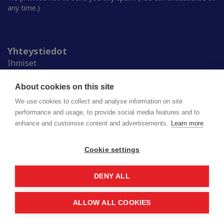
any time.)
Yhteystiedot
Ihmiset
Medialle
Ylioppilaskunnat
About cookies on this site
Alumnille
We use cookies to collect and analyse information on site
performance and usage, to provide social media features and to
enhance and customise content and advertisements.
Learn more
Suomen ylioppilaskuntien liitto (SYL) ry
Lapinrinne 2 | 00180 Helsinki
syl@syl.fi
Cookie settings
DENY ALL
Privacy policy
Saavutettavuusseloste
ALLOW ALL COOKIES
© 2026 SYL. Created by
Valve
.