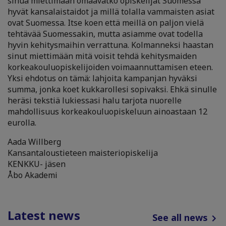
sinua miettimään omaavatko opiskelijat Suomessa
hyvät kansalaistaidot ja millä tolalla vammaisten asiat
ovat Suomessa. Itse koen että meillä on paljon vielä
tehtävää Suomessakin, mutta asiamme ovat todella
hyvin kehitysmaihin verrattuna. Kolmanneksi haastan
sinut miettimään mitä voisit tehdä kehitysmaiden
korkeakouluopiskelijoiden voimaannuttamisen eteen.
Yksi ehdotus on tämä: lahjoita kampanjan hyväksi
summa, jonka koet kukkarollesi sopivaksi. Ehkä sinulle
heräsi tekstiä lukiessasi halu tarjota nuorelle
mahdollisuus korkeakouluopiskeluun ainoastaan 12
eurolla.
Aada Willberg
Kansantaloustieteen maisteriopiskelija
KENKKU- jäsen
Åbo Akademi
Latest news
See all news