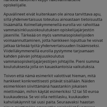
opiskelijalle.
Apuvälineet eivät kuitenkaan ole ainoa tarvittava apu,
sillä yhdenvertaisuus toteutuu ainoastaan tietoisuutta
lisäämällä. Kolmellakymmenellä eurolla voi rahoittaa
vammaisinkluusiokoulutuksen opiskelijajärjestön
jäsenille. Tärkeää on myös vammaisopiskelijoiden
voimaannuttaminen, jotta hankkeen loputtua he voivat
jatkaa tärkeää työtä yhdenvertaisuuden lisäämiseksi.
Viidelläkymmenellä eurolla pystymme tarjoamaan
kahden päivän johtajuuskoulutus
vammaisopiskelijajärjestöjen johtajille. Pieni summa
koulutuksesta jolla on kauaskantoisia vaikutuksia.
Toivon että nämä esimerkit valottivat hieman, mitä
hankkeet konkreettisesti pitävät sisällään. Näiden
esimerkkien siivittämänä haastankin jokaisen
miettimään, mihin käytät esimerkiksi 12 tai 50 euroa
kuukaudessa. Se voi olla nettilasku, kuukauden
kahvilakäynnit tai uusi paita. Seuraavaksi haastan