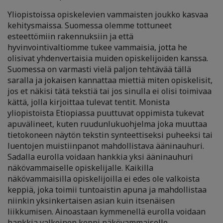
Yliopistoissa opiskelevien vammaisten joukko kasvaa
kehitysmaissa. Suomessa olemme tottuneet
esteettömiin rakennuksiin ja että
hyvinvointivaltiomme tukee vammaisia, jotta he
olisivat yhdenvertaisia muiden opiskelijoiden kanssa.
Suomessa on varmasti vielä paljon tehtävää tällä
saralla ja jokaisen kannattaa miettiä miten opiskelisit,
jos et näkisi tätä tekstiä tai jos sinulla ei olisi toimivaa
kättä, jolla kirjoittaa tulevat tentit. Monista
yliopistoista Etiopiassa puuttuvat oppimista tukevat
apuvälineet, kuten ruudunlukuohjelma joka muuttaa
tietokoneen näytön tekstin synteettiseksi puheeksi tai
luentojen muistiinpanot mahdollistava ääninauhuri.
Sadalla eurolla voidaan hankkia yksi ääninauhuri
näkövammaiselle opiskelijalle. Kaikilla
näkövammaisilla opiskelijoilla ei edes ole valkoista
keppiä, joka toimii tuntoaistin apuna ja mahdollistaa
niinkin yksinkertaisen asian kuin itsenäisen
liikkumisen. Ainoastaan kymmenellä eurolla voidaan
hankkia valkoinen keppi näkövammaiselle