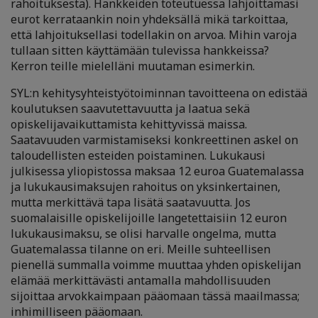
rahoituksesta). Hankkeiden toteutuessa lahjoittamasi
eurot kerrataankin noin yhdeksällä mikä tarkoittaa,
että lahjoituksellasi todellakin on arvoa. Mihin varoja
tullaan sitten käyttämään tulevissa hankkeissa?
Kerron teille mielelläni muutaman esimerkin.
SYL:n kehitysyhteistyötoiminnan tavoitteena on edistää
koulutuksen saavutettavuutta ja laatua sekä
opiskelijavaikuttamista kehittyvissä maissa.
Saatavuuden varmistamiseksi konkreettinen askel on
taloudellisten esteiden poistaminen. Lukukausi
julkisessa yliopistossa maksaa 12 euroa Guatemalassa
ja lukukausimaksujen rahoitus on yksinkertainen,
mutta merkittävä tapa lisätä saatavuutta. Jos
suomalaisille opiskelijoille langetettaisiin 12 euron
lukukausimaksu, se olisi harvalle ongelma, mutta
Guatemalassa tilanne on eri. Meille suhteellisen
pienellä summalla voimme muuttaa yhden opiskelijan
elämää merkittävästi antamalla mahdollisuuden
sijoittaa arvokkaimpaan pääomaan tässä maailmassa;
inhimilliseen pääomaan.