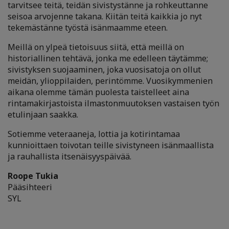
tarvitsee teitä, teidän sivistystänne ja rohkeuttanne
seisoa arvojenne takana. Kiitän teitä kaikkia jo nyt
tekemästänne työstä isänmaamme eteen.
Meillä on ylpeä tietoisuus siitä, että meillä on
historiallinen tehtävä, jonka me edelleen täytämme;
sivistyksen suojaaminen, joka vuosisatoja on ollut
meidän, ylioppilaiden, perintömme. Vuosikymmenien
aikana olemme tämän puolesta taistelleet aina
rintamakirjastoista ilmastonmuutoksen vastaisen työn
etulinjaan saakka.
Sotiemme veteraaneja, lottia ja kotirintamaa
kunnioittaen toivotan teille sivistyneen isänmaallista
ja rauhallista itsenäisyyspäivää.
Roope Tukia
Pääsihteeri
SYL