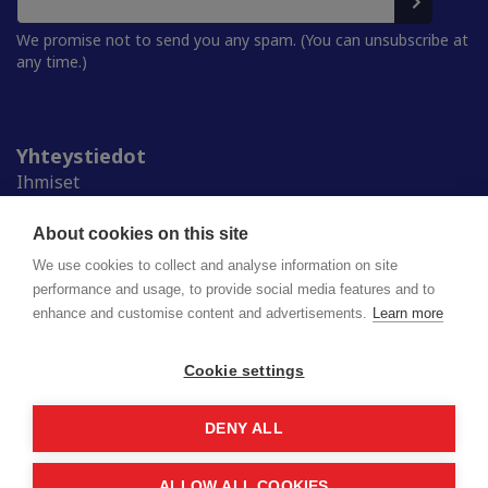
We promise not to send you any spam. (You can unsubscribe at
any time.)
Yhteystiedot
Ihmiset
Medialle
Ylioppilaskunnat
About cookies on this site
Alumnille
We use cookies to collect and analyse information on site
performance and usage, to provide social media features and to
enhance and customise content and advertisements.
Learn more
Suomen ylioppilaskuntien liitto (SYL) ry
Lapinrinne 2 | 00180 Helsinki
syl@syl.fi
Cookie settings
DENY ALL
Privacy policy
Saavutettavuusseloste
ALLOW ALL COOKIES