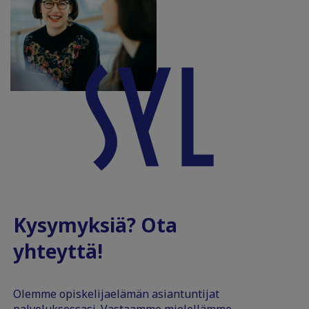
Kysymyksiä? Ota
yhteyttä!
Olemme opiskelijaelämän asiantuntijat
palveluksessasi. Vastaamme mielellämme