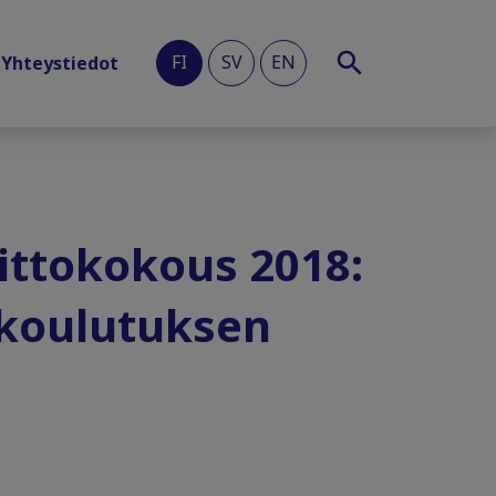
FI
SV
EN
Yhteystiedot
iittokokous 2018:
n koulutuksen