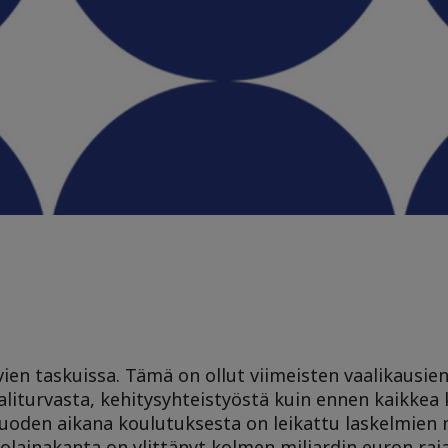
ien taskuissa. Tämä on ollut viimeisten vaalikausien
iaaliturvasta, kehitysyhteistyöstä kuin ennen kaikkea
uoden aikana koulutuksesta on leikattu laskelmien
olainakanta on ylittänyt kolmen miljardin euron raj