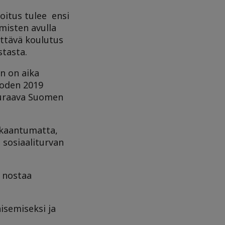
oitus tulee ensi
misten avulla
ittävä koulutus
stasta.
en on aika
uoden 2019
seuraava Suomen
elkaantumatta,
 sosiaaliturvan
e nostaa
isemiseksi ja