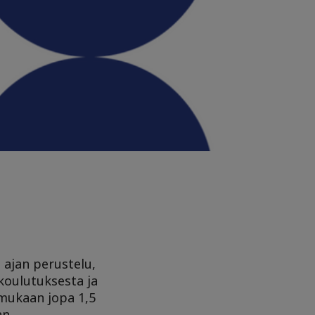
 ajan perustelu,
 koulutuksesta ja
 mukaan jopa 1,5
an.