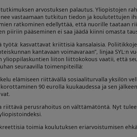
tutkimuksen arvostuksen palautus. Yliopistojen rah
kenee vastaamaan tutkitun tiedon ja koulutettujen ih
mien ratkominen edellyttää, että nuorille taataan ri
 piiriin pääseminen ei saa jäädä kiinni omasta tau
yötä: kasvattavat kriittisiä kansalaisia. Poliitikkoj
hteiskunnan kantavaan voimavaraan”, linjaa SYL:n v
ylioppilaskuntien liiton liittokokous vaatii, että 
uhan seuraavilla toimenpiteillä:
kelu elämiseen riittävällä sosiaaliturvalla yksilön v
orottaminen 90 eurolla kuukaudessa ja sen jälkeen
vat.
a riittävä perusrahoitus on välttämätöntä. Nyt tule
yliopistoindeksi.
nkreettisia toimia koulutuksen eriarvoistumisen ehkä