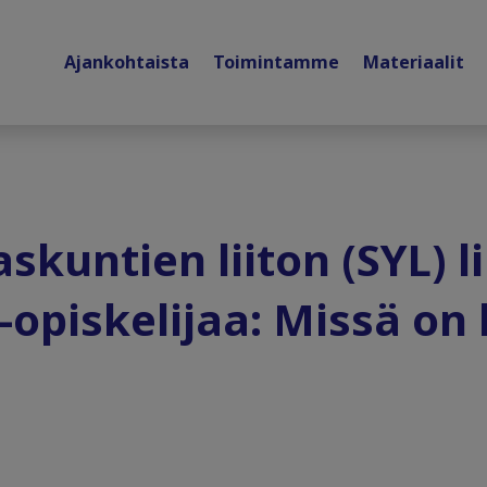
Ajankohtaista
Toimintamme
Materiaalit
skuntien liiton (SYL) l
o-opiskelijaa: Missä o