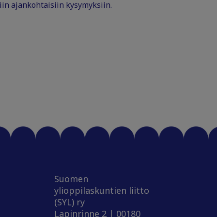
iin ajankohtaisiin kysymyksiin.
Suomen
ylioppilaskuntien liitto
(SYL) ry
Lapinrinne 2 | 00180