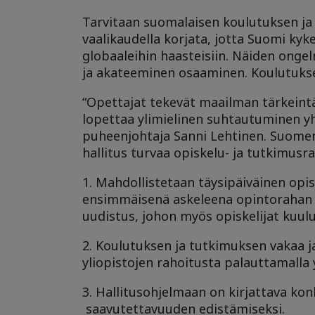
Tarvitaan suomalaisen koulutuksen ja 
vaalikaudella korjata, jotta Suomi ky
globaaleihin haasteisiin. Näiden ongel
ja akateeminen osaaminen. Koulutuksen
“Opettajat tekevät maailman tärkeintä t
lopettaa ylimielinen suhtautuminen y
puheenjohtaja Sanni Lehtinen. Suomen 
hallitus turvaa opiskelu- ja tutkimusra
1. Mahdollistetaan täysipäiväinen opis
ensimmäisenä askeleena opintorahan k
uudistus, johon myös opiskelijat kuulu
2. Koulutuksen ja tutkimuksen vakaa j
yliopistojen rahoitusta palauttamalla 
3. Hallitusohjelmaan on kirjattava ko
saavutettavuuden edistämiseksi.