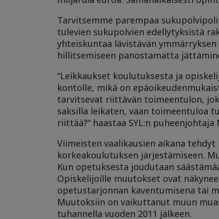
Tarvitsemme parempaa sukupolvipolitii
tulevien sukupolvien edellytyksistä 
yhteiskuntaa lävistävän ymmärryksen s
hillitsemiseen panostamatta jättämine
“Leikkaukset koulutuksesta ja opiskelij
kontolle, mikä on epäoikeudenmukaista 
tarvitsevat riittävän toimeentulon, jo
saksilla leikaten, vaan toimeentuloa t
riittää?“ haastaa SYL:n puheenjohtaja 
Viimeisten vaalikausien aikana tehdy
korkeakoulutuksen järjestämiseen. Muu
Kun opetuksesta joudutaan säästämää
Opiskelijoille muutokset ovat näkyne
opetustarjonnan kaventumisena tai mu
Muutoksiin on vaikuttanut muun muass
tuhannella vuoden 2011 jälkeen.