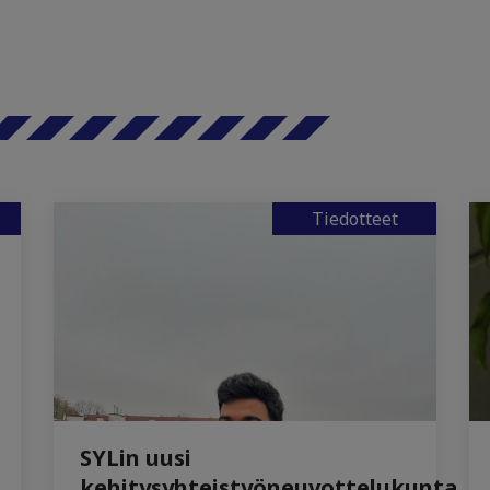
Tiedotteet
SYLin uusi
kehitysyhteistyöneuvottelukunta