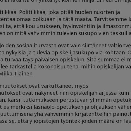
kkaa. Politiikkaa, joka pitää huolen nuorten ja
rakentaa omaa polkuaan ja tätä maata. Tarvitsemme
iitä, että koulutukseen, hyvinvointiin ja ilmaston
n on mitä vahvimmin tulevien sukupolvien taskuilla
oiden sosiaaliturvasta ovat vain siirtäneet valtionve
nykyisiä ja tulevia opiskelijasukupolvia kohtaan. O
ka turvaa täysipäiväisen opiskelun. Sitä summaa ei m
ulee tarkastella kokonaisuutena: mihin opiskelijan va
Miika Tiainen.
t muutokset ovat vaikuttaneet myös
tokset ovat näkyneet niin opiskelijan arjessa kuin
n, kärsii tutkimukseen perustuvan ylimmän opetuk
et esimerkiksi läsnäolo-opetuksen ja ohjauksen väh
uttumisena yhä vahvemmin kirjatentteihin painott
a se, että yliopistojen työntekijöiden määrä on la