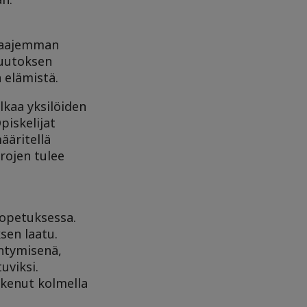
 laajemman
muutoksen
 elämistä.
lkaa yksilöiden
piskelijat
ääritellä
rojen tulee
 opetuksessa.
sen laatu.
entymisenä,
uviksi.
skenut kolmella