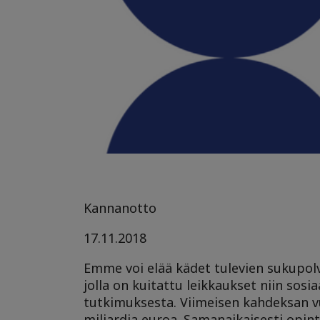
Kannanotto
17.11.2018
Emme voi elää kädet tulevien sukupolv
jolla on kuitattu leikkaukset niin sos
tutkimuksesta. Viimeisen kahdeksan v
miljardia euroa. Samanaikaisesti opint