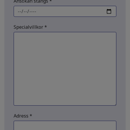
Ansökan stängs *
Specialvillkor *
Adress *