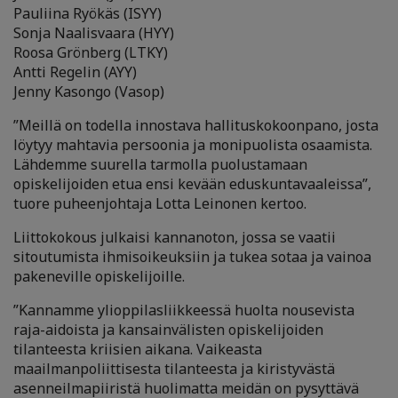
Pauliina Ryökäs (ISYY)
Sonja Naalisvaara (HYY)
Roosa Grönberg (LTKY)
Antti Regelin (AYY)
Jenny Kasongo (Vasop)
”Meillä on todella innostava hallituskokoonpano, josta
löytyy mahtavia persoonia ja monipuolista osaamista.
Lähdemme suurella tarmolla puolustamaan
opiskelijoiden etua ensi kevään eduskuntavaaleissa”,
tuore puheenjohtaja Lotta Leinonen kertoo.
Liittokokous julkaisi kannanoton, jossa se vaatii
sitoutumista ihmisoikeuksiin ja tukea sotaa ja vainoa
pakeneville opiskelijoille.
”Kannamme ylioppilasliikkeessä huolta nousevista
raja-aidoista ja kansainvälisten opiskelijoiden
tilanteesta kriisien aikana. Vaikeasta
maailmanpoliittisesta tilanteesta ja kiristyvästä
asenneilmapiiristä huolimatta meidän on pysyttävä