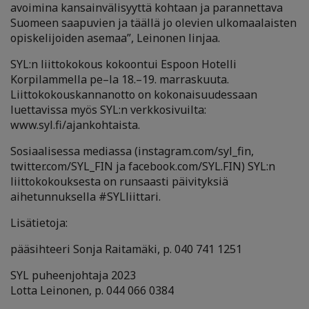
avoimina kansainvälisyyttä kohtaan ja parannettava
Suomeen saapuvien ja täällä jo olevien ulkomaalaisten
opiskelijoiden asemaa”, Leinonen linjaa.
SYL:n liittokokous kokoontui Espoon Hotelli
Korpilammella pe–la 18.–19. marraskuuta.
Liittokokouskannanotto on kokonaisuudessaan
luettavissa myös SYL:n verkkosivuilta:
www.syl.fi/ajankohtaista.
Sosiaalisessa mediassa (instagram.com/syl_fin,
twitter.com/SYL_FIN ja facebook.com/SYL.FIN) SYL:n
liittokokouksesta on runsaasti päivityksiä
aihetunnuksella #SYLliittari.
Lisätietoja:
pääsihteeri Sonja Raitamäki, p. 040 741 1251
SYL puheenjohtaja 2023
Lotta Leinonen, p. 044 066 0384