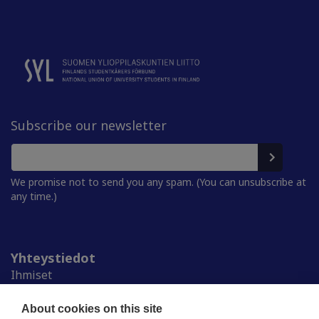
Subscribe our newsletter
We promise not to send you any spam. (You can unsubscribe at
any time.)
Yhteystiedot
Ihmiset
Medialle
Ylioppilaskunnat
About cookies on this site