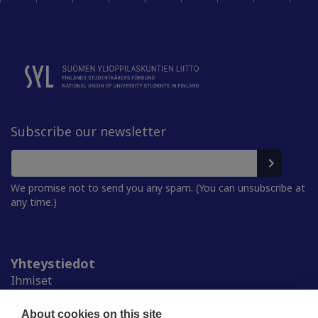
Subscribe our newsletter
We promise not to send you any spam. (You can unsubscribe at
any time.)
Yhteystiedot
Ihmiset
Medialle
Ylioppilaskunnat
About cookies on this site