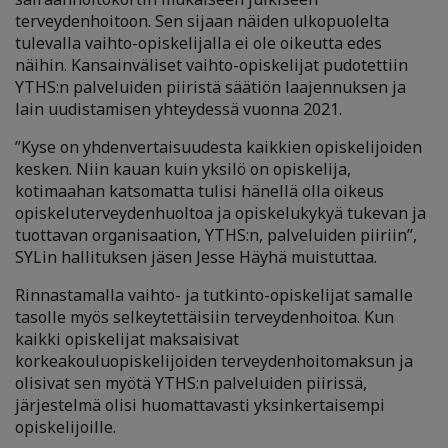
terveydenhoitoon. Sen sijaan näiden ulkopuolelta
tulevalla vaihto-opiskelijalla ei ole oikeutta edes
näihin. Kansainväliset vaihto-opiskelijat pudotettiin
YTHS:n palveluiden piiristä säätiön laajennuksen ja
lain uudistamisen yhteydessä vuonna 2021.
”Kyse on yhdenvertaisuudesta kaikkien opiskelijoiden
kesken. Niin kauan kuin yksilö on opiskelija,
kotimaahan katsomatta tulisi hänellä olla oikeus
opiskeluterveydenhuoltoa ja opiskelukykyä tukevan ja
tuottavan organisaation, YTHS:n, palveluiden piiriin”,
SYLin hallituksen jäsen Jesse Häyhä muistuttaa.
Rinnastamalla vaihto- ja tutkinto-opiskelijat samalle
tasolle myös selkeytettäisiin terveydenhoitoa. Kun
kaikki opiskelijat maksaisivat
korkeakouluopiskelijoiden terveydenhoitomaksun ja
olisivat sen myötä YTHS:n palveluiden piirissä,
järjestelmä olisi huomattavasti yksinkertaisempi
opiskelijoille.