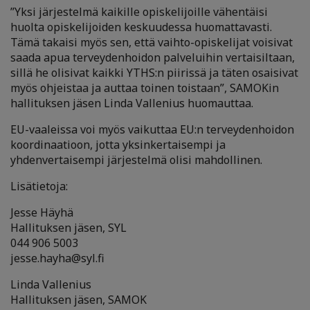
”Yksi järjestelmä kaikille opiskelijoille vähentäisi
huolta opiskelijoiden keskuudessa huomattavasti.
Tämä takaisi myös sen, että vaihto-opiskelijat voisivat
saada apua terveydenhoidon palveluihin vertaisiltaan,
sillä he olisivat kaikki YTHS:n piirissä ja täten osaisivat
myös ohjeistaa ja auttaa toinen toistaan”, SAMOKin
hallituksen jäsen Linda Vallenius huomauttaa.
EU-vaaleissa voi myös vaikuttaa EU:n terveydenhoidon
koordinaatioon, jotta yksinkertaisempi ja
yhdenvertaisempi järjestelmä olisi mahdollinen.
Lisätietoja:
Jesse Häyhä
Hallituksen jäsen, SYL
044 906 5003
jesse.hayha@syl.fi
Linda Vallenius
Hallituksen jäsen, SAMOK