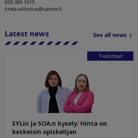
050 389 1015
linda.vallenius@samok.fi
Latest news
See all news
Tiedotteet
SYLin ja SOA:n kysely: Hinta on
keskeisin opiskelijan