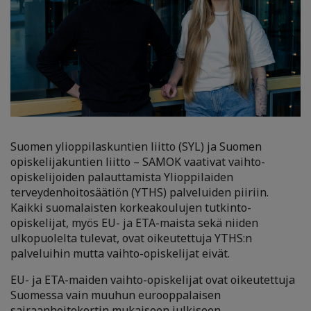
Suomen ylioppilaskuntien liitto (SYL) ja Suomen
opiskelijakuntien liitto – SAMOK vaativat vaihto-
opiskelijoiden palauttamista Ylioppilaiden
terveydenhoitosäätiön (YTHS) palveluiden piiriin.
Kaikki suomalaisten korkeakoulujen tutkinto-
opiskelijat, myös EU- ja ETA-maista sekä niiden
ulkopuolelta tulevat, ovat oikeutettuja YTHS:n
palveluihin mutta vaihto-opiskelijat eivät.
EU- ja ETA-maiden vaihto-opiskelijat ovat oikeutettuja
Suomessa vain muuhun eurooppalaisen
sairaanhoitokortin mukaiseen julkiseen