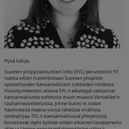
Hyvä lukija,
Suomen ylioppilaskuntien liitto (SYL) perustettiin 97
vuotta sitten huolehtimaan Suomen yliopisto-
opiskelijoiden kansainvälisten suhteiden hoidosta.
Vuosikymmenten aikana SYL:n edustajat vastasivat
kansainvälisistä suhteista muun muassa Versailles’n
rauhanneuvotteluissa, jonne Suomi ei sodan
hävinneenä maana voinut lähettää virallista
tarkkailijaa. SYL:n kansainvälisissä yhteyksissä
korostuivat myös kylmän sodan aikainen tasapainoilu
idän ja lännen propagandakoneistojen välissä,