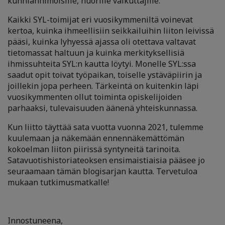
kunnianhimoisille, nuorille vaikuttajille.
Kaikki SYL-toimijat eri vuosikymmeniltä voinevat
kertoa, kuinka ihmeellisiin seikkailuihin liiton leivissä
pääsi, kuinka lyhyessä ajassa oli otettava valtavat
tietomassat haltuun ja kuinka merkityksellisiä
ihmissuhteita SYL:n kautta löytyi. Monelle SYL:ssa
saadut opit toivat työpaikan, toiselle ystäväpiirin ja
joillekin jopa perheen. Tärkeintä on kuitenkin läpi
vuosikymmenten ollut toiminta opiskelijoiden
parhaaksi, tulevaisuuden äänenä yhteiskunnassa.
Kun liitto täyttää sata vuotta vuonna 2021, tulemme
kuulemaan ja näkemään ennennäkemättömän
kokoelman liiton piirissä syntyneitä tarinoita.
Satavuotishistoriateoksen ensimaistiaisia pääsee jo
seuraamaan tämän blogisarjan kautta. Tervetuloa
mukaan tutkimusmatkalle!
Innostuneena,