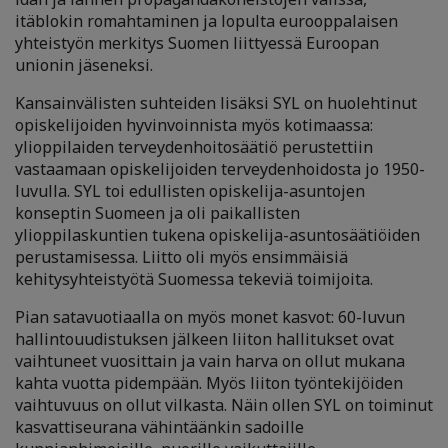
itäblokin romahtaminen ja lopulta eurooppalaisen
yhteistyön merkitys Suomen liittyessä Euroopan
unionin jäseneksi.
Kansainvälisten suhteiden lisäksi SYL on huolehtinut
opiskelijoiden hyvinvoinnista myös kotimaassa:
ylioppilaiden terveydenhoitosäätiö perustettiin
vastaamaan opiskelijoiden terveydenhoidosta jo 1950-
luvulla. SYL toi edullisten opiskelija-asuntojen
konseptin Suomeen ja oli paikallisten
ylioppilaskuntien tukena opiskelija-asuntosäätiöiden
perustamisessa. Liitto oli myös ensimmäisiä
kehitysyhteistyötä Suomessa tekeviä toimijoita.
Pian satavuotiaalla on myös monet kasvot: 60-luvun
hallintouudistuksen jälkeen liiton hallitukset ovat
vaihtuneet vuosittain ja vain harva on ollut mukana
kahta vuotta pidempään. Myös liiton työntekijöiden
vaihtuvuus on ollut vilkasta. Näin ollen SYL on toiminut
kasvattiseurana vähintäänkin sadoille