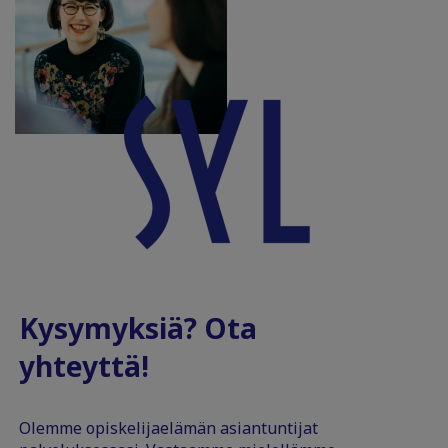
Kysymyksiä? Ota
yhteyttä!
Olemme opiskelijaelämän asiantuntijat