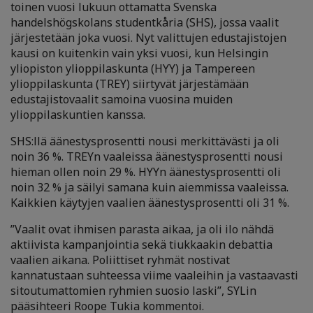
toinen vuosi lukuun ottamatta Svenska
handelshögskolans studentkåria (SHS), jossa vaalit
järjestetään joka vuosi. Nyt valittujen edustajistojen
kausi on kuitenkin vain yksi vuosi, kun Helsingin
yliopiston ylioppilaskunta (HYY) ja Tampereen
ylioppilaskunta (TREY) siirtyvät järjestämään
edustajistovaalit samoina vuosina muiden
ylioppilaskuntien kanssa.
SHS:llä äänestysprosentti nousi merkittävästi ja oli
noin 36 %. TREYn vaaleissa äänestysprosentti nousi
hieman ollen noin 29 %. HYYn äänestysprosentti oli
noin 32 % ja säilyi samana kuin aiemmissa vaaleissa.
Kaikkien käytyjen vaalien äänestysprosentti oli 31 %.
”Vaalit ovat ihmisen parasta aikaa, ja oli ilo nähdä
aktiivista kampanjointia sekä tiukkaakin debattia
vaalien aikana. Poliittiset ryhmät nostivat
kannatustaan suhteessa viime vaaleihin ja vastaavasti
sitoutumattomien ryhmien suosio laski”, SYLin
pääsihteeri Roope Tukia kommentoi.