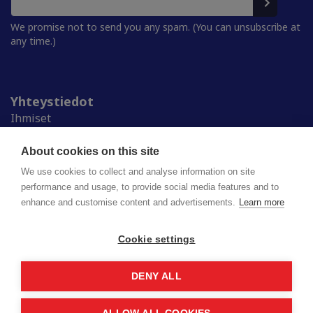
We promise not to send you any spam. (You can unsubscribe at
any time.)
Yhteystiedot
Ihmiset
Medialle
Ylioppilaskunnat
About cookies on this site
Alumnille
We use cookies to collect and analyse information on site
performance and usage, to provide social media features and to
enhance and customise content and advertisements.
Learn more
Suomen ylioppilaskuntien liitto (SYL) ry
Lapinrinne 2 | 00180 Helsinki
syl@syl.fi
Cookie settings
DENY ALL
Privacy policy
Saavutettavuusseloste