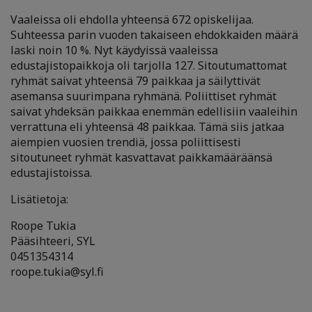
Vaaleissa oli ehdolla yhteensä 672 opiskelijaa.
Suhteessa parin vuoden takaiseen ehdokkaiden määrä
laski noin 10 %. Nyt käydyissä vaaleissa
edustajistopaikkoja oli tarjolla 127. Sitoutumattomat
ryhmät saivat yhteensä 79 paikkaa ja säilyttivät
asemansa suurimpana ryhmänä. Poliittiset ryhmät
saivat yhdeksän paikkaa enemmän edellisiin vaaleihin
verrattuna eli yhteensä 48 paikkaa. Tämä siis jatkaa
aiempien vuosien trendiä, jossa poliittisesti
sitoutuneet ryhmät kasvattavat paikkamääräänsä
edustajistoissa.
Lisätietoja:
Roope Tukia
Pääsihteeri, SYL
0451354314
roope.tukia@syl.fi