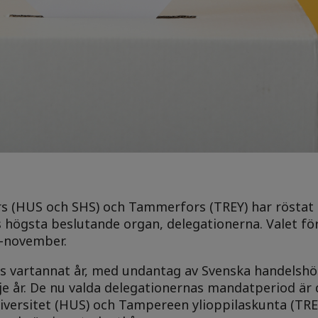
rs (HUS och SHS) och Tammerfors (TREY) har röstat
 högsta beslutande organ, delegationerna. Valet för
r-november.
s vartannat år, med undantag av Svenska handelsh
rje år. De nu valda delegationernas mandatperiod är
iversitet (HUS) och Tampereen ylioppilaskunta (TREY