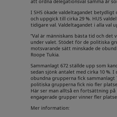
att ordna delegationsval samma år so
I SHS ökade valdeltagandet betydligt o
och uppgick till cirka 29 %. HUS vald
tidigare val. Valdeltagandet i alla val u
”Val är människans bästa tid och det v
under valet. Stödet för de politiska g
motsvarande sätt minskade de obundn
Roope Tukia.
Sammanlagt 672 ställde upp som kandida
sedan sjönk antalet med cirka 10 %. I
obundna grupperna fick sammanlagt 79
politiska grupperna fick nio fler plat
Här ser man alltså en fortsättning på 
engagerade grupper vinner fler platse
Mer information: