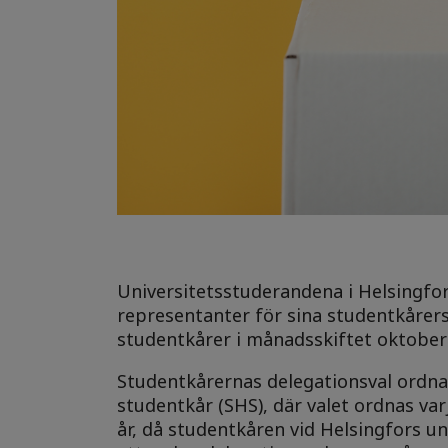
Universitetsstuderandena i Helsingfo
representanter för sina studentkårers
studentkårer i månadsskiftet oktobe
Studentkårernas delegationsval ordna
studentkår (SHS), där valet ordnas va
år, då studentkåren vid Helsingfors un