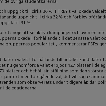
m de övriga studentkårerna.
ch uppgick till cirka 36 %. I TREY:s val ökade valde
eltagande uppgick till cirka 32 % och förblev oförän
ppgick till 31 %.
ar ett nöje att se aktiva kampanjer och även en int
rupperna ökade i förhållande till det senaste valet o
a gruppernas popularitet”, kommenterar FSF:s gen
ter i valet. I förhållande till antalet kandidater fö
 det nu genomförda valet erbjöds 127 platser i deleg
 platser och behöll sin ställning som den största
ser jämfört med föregående val, det vill säga samman
trenden som observerats under tidigare år, där poli
r i delegationerna.