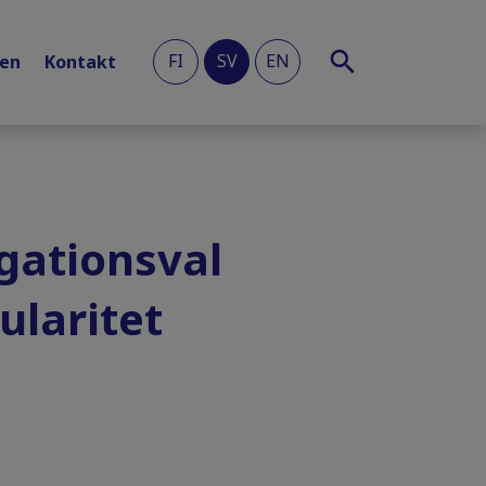
FI
SV
EN
len
Kontakt
gationsval
ularitet