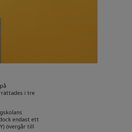
 på
rättades i tre
ögskolans
 dock endast ett
) övergår till