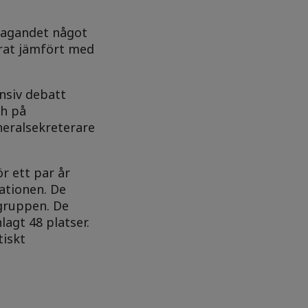
ltagandet något
drat jämfört med
ensiv debatt
ch på
eralsekreterare
r ett par år
ationen. De
 gruppen. De
lagt 48 platser.
tiskt