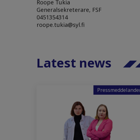
Roope Tukia
Generalsekreterare, FSF
0451354314
roope.tukia@syl.fi
Latest news
Pressmeddelande