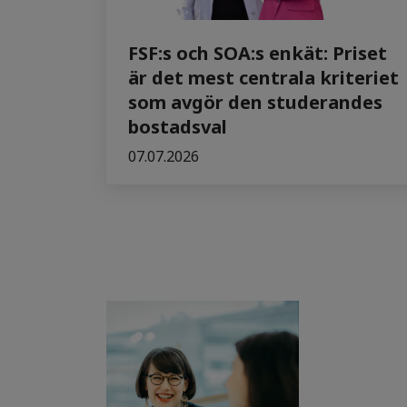
FSF:s och SOA:s enkät: Priset
är det mest centrala kriteriet
som avgör den studerandes
bostadsval
07.07.2026