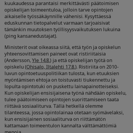
kuukaudessa parantaisi merkittävästi päätoimisen
opiskelijan toimeentuloa, jolloin tarve opintojen
aikaiselle työssäkäynnille vähenisi. Kysyttäessä
eduskunnan tietopalvelut varmaan tarjoaisivat
tämänkin muutoksen työllisyysvaikutuksen lukuina
(ping kansanedustajat).
Ministerit ovat oikeassa siitä, että työn ja opiskelun
yhteensovittamisen paineet ovat ristiriitaisia
(Andersson,
Yle 14.8.
) ja että opiskelijan työtä on
opiskelu (
Ohisalo, Iltalehti 17.8.
). Ristiriita on 2010-
luvun opintoetuuspolitiikan tulosta, kun etuuksien
myöntämisen ehtoja on toistuvasti tiukennettu ja
lopulta opintotuki on puskettu lainapainotteiseksi.
Kun opiskelijan ensisijaisena työnä nähdään opiskelu,
tulee päätoimiseen opintojen suorittamiseen taata
riittävä sosiaaliturva. Tällä hetkellä olemme
tilanteessa, jossa opintolainaa otetaan syömävelaksi,
kun ensisijainen sosiaaliturva on riittämätön
kattamaan toimeentulon kannalta välttämättömiä
menoja.