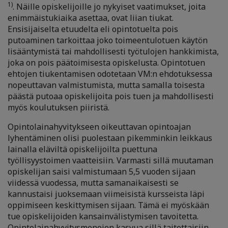
1)
. Näille opiskelijoille jo nykyiset vaatimukset, joita
enimmäistukiaika asettaa, ovat liian tiukat.
Ensisijaiselta etuudelta eli opintotuelta pois
putoaminen tarkoittaa joko toimeentulotuen käytön
lisääntymistä tai mahdollisesti työtulojen hankkimista,
joka on pois päätoimisesta opiskelusta. Opintotuen
ehtojen tiukentamisen odotetaan VM:n ehdotuksessa
nopeuttavan valmistumista, mutta samalla toisesta
päästä putoaa opiskelijoita pois tuen ja mahdollisesti
myös koulutuksen piiristä.
Opintolainahyvitykseen oikeuttavan opintoajan
lyhentäminen olisi puolestaan pikemminkin leikkaus
lainalla eläviltä opiskelijoilta puettuna
työllisyystoimen vaatteisiin. Varmasti sillä muutaman
opiskelijan saisi valmistumaan 5,5 vuoden sijaan
viidessä vuodessa, mutta samanaikaisesti se
kannustaisi juoksemaan viimeisistä kursseista läpi
oppimiseen keskittymisen sijaan. Tämä ei myöskään
tue opiskelijoiden kansainvälistymisen tavoitetta.
Opintolainahyvitysmenojen kasvua sillä taitettaisiin