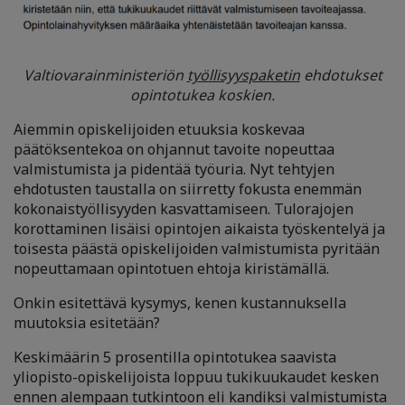
Valtiovarainministeriön
työllisyyspaketin
ehdotukset
opintotukea koskien.
Aiemmin opiskelijoiden etuuksia koskevaa
päätöksentekoa on ohjannut tavoite nopeuttaa
valmistumista ja pidentää työuria. Nyt tehtyjen
ehdotusten taustalla on siirretty fokusta enemmän
kokonaistyöllisyyden kasvattamiseen. Tulorajojen
korottaminen lisäisi opintojen aikaista työskentelyä ja
toisesta päästä opiskelijoiden valmistumista pyritään
nopeuttamaan opintotuen ehtoja kiristämällä.
Onkin esitettävä kysymys, kenen kustannuksella
muutoksia esitetään?
Keskimäärin 5 prosentilla opintotukea saavista
yliopisto-opiskelijoista loppuu tukikuukaudet kesken
ennen alempaan tutkintoon eli kandiksi valmistumista