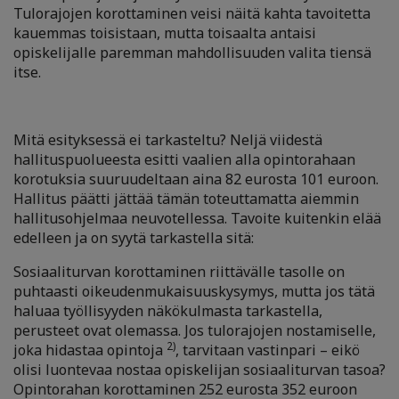
Tulorajojen korottamin
en veisi näitä kahta tavoitetta
kauemmas toisistaan, mutta toisaalta antaisi
opiskelijalle paremman mahdollisuuden valita tiensä
itse.
Mitä esityksessä ei tarkasteltu? Neljä viidestä
hallituspuolueesta esitti vaalien alla opintorahaan
korotuksia suuruudeltaan aina 82 eurosta 101 euroon.
Hallitus päätti jättää tämän toteuttamatta aiemmin
hallitusohjelmaa neuvotellessa. Tavoite kuitenkin elää
edelleen ja on syytä tarkastella sitä:
Sosiaaliturvan korottaminen riittävälle tasolle on
puhtaasti oikeudenmukaisuuskysymys, mutta jos tätä
haluaa työllisyyden näkökulmasta tarkastella,
perusteet ovat olemassa. Jos tulorajojen nostamiselle,
2)
joka hidastaa opintoja
, tarvitaan vastinpari – eikö
olisi luontevaa nostaa opiskelijan sosiaaliturvan tasoa?
Opintorahan korottaminen 252 eurosta 352 euroon