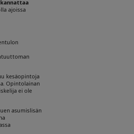
 kannattaa
lla ajoissa
eentulon
ohtuuttoman
uu kesäopintoja
a. Opintolainan
kelija ei ole
tuen asumislisän
na
assa