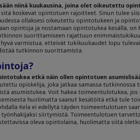
sään niinä kuukausina, joina olet oikeutettu opi
sitä koskevat opintotuen rajoitteet. Sinun tulee siis
audessa ollaksesi oikeutettu opintotukeen ja opint
maan opintoja ja nostamaan opintotukea kesällä, on
tutkinnon suorittamiseen rajattuun enimmäistukikuu
s hyvä varmistua, etteivät tukikuukaudet lopu tulev
distää tutkinnon suorittamista.
pintoja?
pintotukea etkä näin ollen opintotuen asumislisä
ettu opiskelija, joka jatkaa samassa tutkinnossa t
istä asumistukea. Voit hakea toimeentulotukea, jos 
hakemisesta huolimatta saanut kesätöitä etkä tule to
kohdalla Kela ei edellytä täyden toimeentulotuen saa
työnhakijaksi siirtymistä. Toimeentulotuen tarvetta
tettavissa oleva opintolaina, huolimatta siitä olet