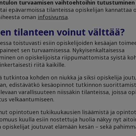
ntulon turvaamisen vaihtoehtoihin tutustuminen
tai epävarmoissa tilanteissa opiskelijan kannattaa o
 aiheesta oman
infosivunsa
.
en tilanteen voinut välttää?
aessa toistuvasti esiin opiskelijoiden kesäajan toim
t paineet sen turvaamisessa. Nykyisenkaltaisessa
minen on opiskelijoista riippumattomista syistä k
kertaisesti riitä kaikille.
utkintoa kohden on niukka ja siksi opiskelija jout
an, edistävätkö kesäopinnot tutkinnon suorittamist
evaan varallisuuteen niissäkin tilanteissa, joissa opis
tus velkaantumiseen.
nut opintotuen tukikuukausien lisäämistä ja opinto
tomuus kuulla esiin nostettuja huolia näkyy nyt aitoi
a opiskelijat joutuvat elämään kesän – sekä pahimm