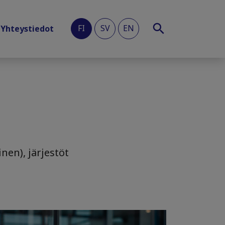
FI
SV
EN
Yhteystiedot
nen), järjestöt