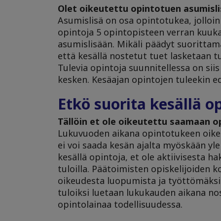
Olet oikeutettu opintotuen asumisli
Asumislisä on osa opintotukea, jolloin 
opintoja 5 opintopisteen verran kuuk
asumislisään. Mikäli päädyt suoritta
että kesällä nostetut tuet lasketaan 
Tulevia opintoja suunnitellessa on sii
kesken. Kesäajan opintojen tuleekin e
Etkö suorita kesällä o
Tällöin et ole oikeutettu saamaan o
Lukuvuoden aikana opintotukeen oikeut
ei voi saada kesän ajalta myöskään yle
kesällä opintoja, et ole aktiivisesta 
tuloilla. Päätoimisten opiskelijoiden 
oikeudesta luopumista ja työttömäksi 
tuloiksi luetaan lukukauden aikana nos
opintolainaa todellisuudessa.