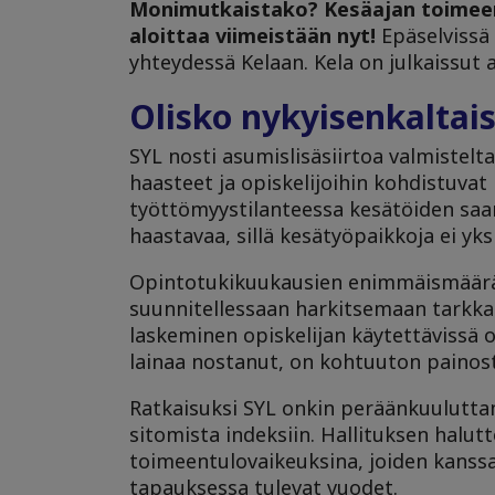
Monimutkaistako?
Kesäajan toimee
aloittaa viimeistään nyt!
Epäselvissä 
yhteydessä Kelaan. Kela on julkaissut
Olisko nykyisenkaltais
SYL nosti asumislisäsiirtoa valmistelt
haasteet ja opiskelijoihin kohdistuva
työttömyystilanteessa kesätöiden saa
haastavaa, sillä kesätyöpaikkoja ei yksin
Opintotukikuukausien enimmäismäärä t
suunnitellessaan harkitsemaan tarkka
laskeminen opiskelijan käytettävissä ol
lainaa nostanut, on kohtuuton painos
Ratkaisuksi SYL onkin peräänkuulutta
sitomista indeksiin. Hallituksen halut
toimeentulovaikeuksina, joiden kanss
tapauksessa tulevat vuodet.