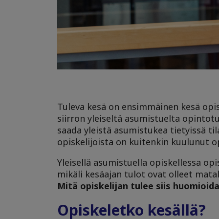
Tuleva kesä on ensimmäinen kesä opiske
siirron yleiseltä asumistuelta opintotu
saada yleistä asumistukea tietyissä til
opiskelijoista on kuitenkin kuulunut o
Yleisellä asumistuella opiskellessa op
mikäli kesäajan tulot ovat olleet mata
Mitä opiskelijan tulee siis huomioi
Opiskeletko kesällä?