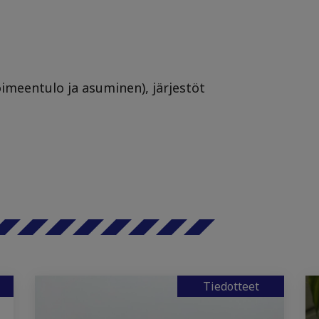
toimeentulo ja asuminen), järjestöt
Tiedotteet