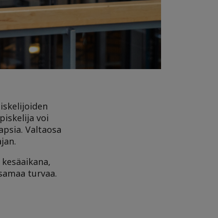
iskelijoiden
piskelija voi
lapsia. Valtaosa
jan.
s kesäaikana,
 samaa turvaa.