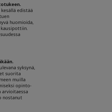
ntotukeen.
 kesällä edistää
otuen
 hyvä huomioida,
kausipottiin.
aisuudessa
äkään.
ulevana syksynä,
et suorita
imeen muilla
miseksi opinto-
 arvioitaessa
ko nostanut