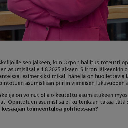
lijoille sen jälkeen, kun Orpon hallitus toteutti op
en asumislisälle 1.8.2025 alkaen. Siirron jälkeenkin o
anteissa, esimerkiksi mikäli hänellä on huollettavia 
pintotuen asumislisän piiriin viimeisen lukuvuoden a
iskelija on voinut olla oikeutettu asumistukeen myö
lat. Opintotuen asumislisä ei kuitenkaan takaa tätä
da kesäajan toimeentuloa pohtiessaan?