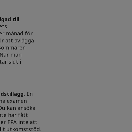
gad till
ets
per månad för
ör att avlägga
å sommaren
. När man
ar slut i
dstillägg.
En
mma examen
Du kan ansöka
te har fått
er FPA inte att
ullt utkomststöd.