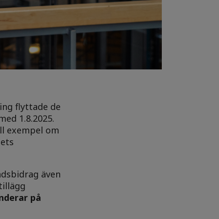
ng flyttade de
med 1.8.2025.
ill exempel om
dets
adsbidrag även
illägg
nderar på