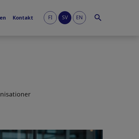
FI
SV
EN
len
Kontakt
anisationer