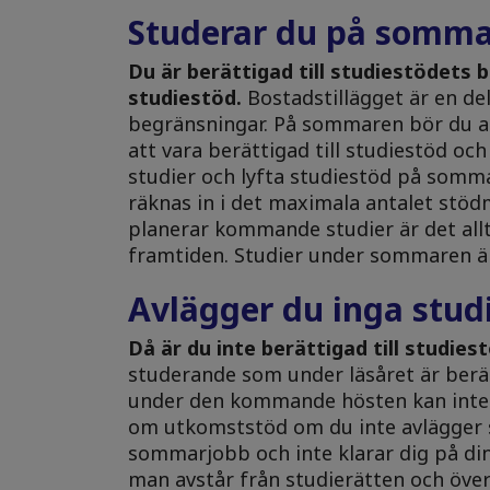
Studerar du på somm
Du är berättigad till studiestödets 
studiestöd.
Bostadstillägget är en de
begränsningar. På sommaren bör du al
att vara berättigad till studiestöd oc
studier och lyfta studiestöd på somm
räknas in i det maximala antalet stö
planerar kommande studier är det allt
framtiden. Studier under sommaren är
Avlägger du inga stu
Då är du inte berättigad till studies
studerande som under läsåret är berä
under den kommande hösten kan inte 
om utkomststöd om du inte avlägger s
sommarjobb och inte klarar dig på din
man avstår från studierätten och överg