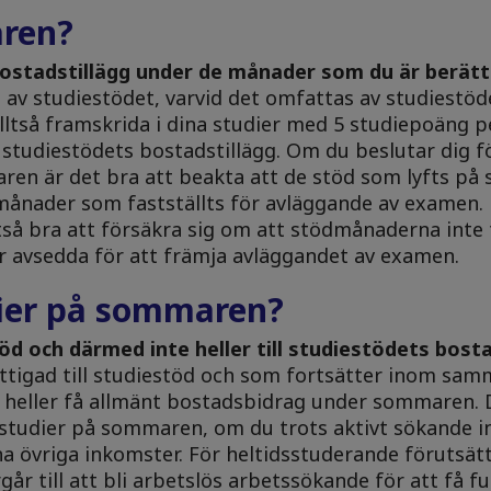
aren?
bostadstillägg under de månader som du är berätti
l av studiestödet, varvid det omfattas av studiestöd
ltså framskrida i dina studier med 5 studiepoäng 
h studiestödets bostadstillägg. Om du beslutar dig f
aren är det bra att beakta att de stöd som lyfts p
dmånader som fastställts för avläggande av examen
så bra att försäkra sig om att stödmånaderna inte t
 avsedda för att främja avläggandet av examen.
dier på sommaren?
töd och därmed inte heller till studiestödets bosta
ttigad till studiestöd och som fortsätter inom sa
heller få allmänt bostadsbidrag under sommaren. 
tudier på sommaren, om du trots aktivt sökande in
a övriga inkomster. För heltidsstuderande förutsätt
år till att bli arbetslös arbetssökande för att få f