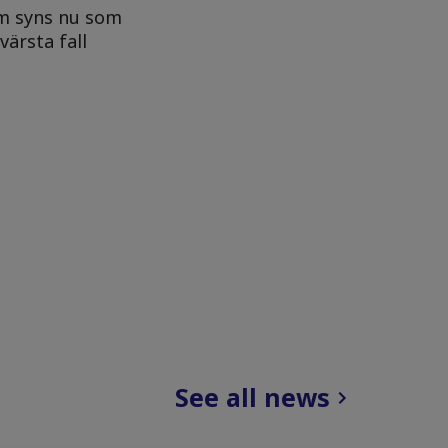
am syns nu som
ärsta fall
See all news