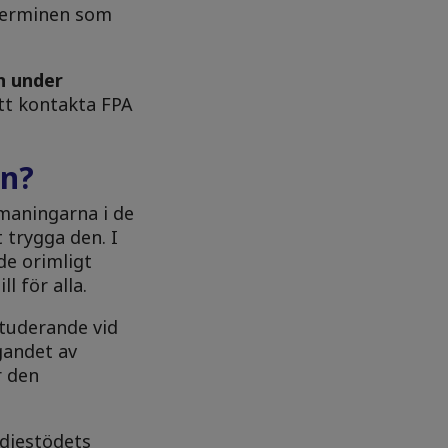
 terminen som
n under
att kontakta FPA
en?
maningarna i de
trygga den. I
de orimligt
 för alla.
tuderande vid
gandet av
r den
udiestödets