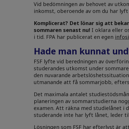
Vid bedömningen av behovet av utkom
inkomst, oberoende av om du har lyft s
Komplicerat?
Det lönar sig att beka
sommaren senast nu!
I oklara eller 
i tid. FPA har publicerat en egen
infos
Hade man kunnat undv
FSF lyfte vid beredningen av överför
studerandes utkomst under sommaren 
den nuvarande arbetslöshetssituation
utmanande att få sommarjobb, eftersom
Det maximala antalet studiestödsmån
planeringen av sommarstudierna nog
examen. Att räkna med studielånet i 
studerande inte har lyft lånet, leder ti
Lösningen som FSF har efterlyst är a