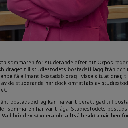
 sommaren för studerande efter att Orpos regeri
idraget till studiestödets bostadstillägg från och 
ande få allmänt bostadsbidrag i vissa situationer, t
n av de studerande har dock omfattats av studiestö
et.
nt bostadsbidrag kan ha varit berättigad till bost
 sommaren har varit låga. Studiestödets bostadst
.
Vad bör den studerande alltså beakta när hen fu