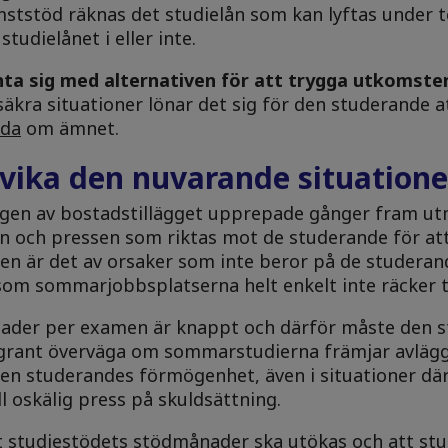
ststöd räknas det studielån som kan lyftas under
tudielånet i eller inte.
nta sig med alternativen för att trygga utkomste
osäkra situationer lönar det sig för den studerande 
ida
om ämnet.
ika den nuvarande situation
ingen av bostadstillägget upprepade gånger fram ut
och pressen som riktas mot de studerande för att 
en är det av orsaker som inte beror på de studeran
 sommarjobbsplatserna helt enkelt inte räcker till
ader per examen är knappt och därför måste den s
grant överväga om sommarstudierna främjar avläg
den studerandes förmögenhet, även i situationer dä
ll oskälig press på skuldsättning.
tt studiestödets stödmånader ska utökas och att st