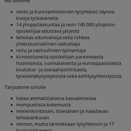
Me olemme
rento ja kunnianhimoinen työyhteisö täynnä
kivoja työkavereita
14 ylioppilaskuntaa ja noin 140 000 yliopisto-
opiskelijaa edustava järjestö
tehokas edunvalvoja sekä rohkea
yhteiskunnallinen vaikuttaja
reilu ja vastuullinen työnantaja
kiinnostuneita opiskelijan paremmasta
huomisesta, suomalaisesta ja eurooppalaisesta
koulutus- ja sosiaalipolitiikasta,
työelämäkysymyksistä sekä kehitysyhteistyöstä.
Tarjoamme sinulle
tukea ammattilaisena kasvamisessa
monipuolista kokemusta
mielenkiintoisen, itsenäisen ja haastavan
tehtävänkuvan
rennon, mutta tarmokkaan työyhteisön ja 17
kivaa työkaveria