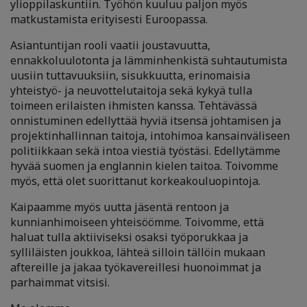
ylioppilaskuntiin. Työhön kuuluu paljon myös
matkustamista erityisesti Euroopassa.
Asiantuntijan rooli vaatii joustavuutta,
ennakkoluulotonta ja lämminhenkistä suhtautumista
uusiin tuttavuuksiin, sisukkuutta, erinomaisia
yhteistyö- ja neuvottelutaitoja sekä kykyä tulla
toimeen erilaisten ihmisten kanssa. Tehtävässä
onnistuminen edellyttää hyviä itsensä johtamisen ja
projektinhallinnan taitoja, intohimoa kansainväliseen
politiikkaan sekä intoa viestiä työstäsi. Edellytämme
hyvää suomen ja englannin kielen taitoa. Toivomme
myös, että olet suorittanut korkeakouluopintoja.
Kaipaamme myös uutta jäsentä rentoon ja
kunnianhimoiseen yhteisöömme. Toivomme, että
haluat tulla aktiiviseksi osaksi työporukkaa ja
sylliläisten joukkoa, lähteä silloin tällöin mukaan
aftereille ja jakaa työkavereillesi huonoimmat ja
parhaimmat vitsisi.