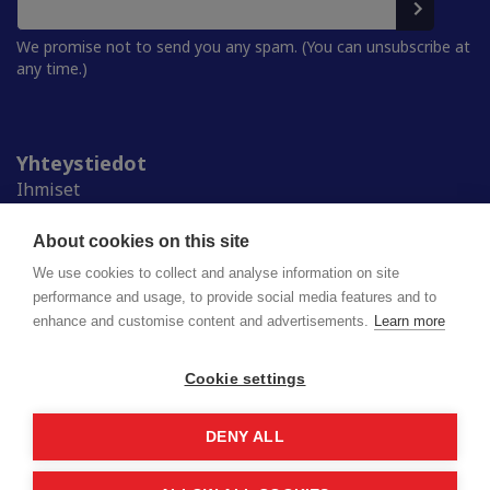
We promise not to send you any spam. (You can unsubscribe at
any time.)
Yhteystiedot
Ihmiset
Medialle
Ylioppilaskunnat
About cookies on this site
Alumnille
We use cookies to collect and analyse information on site
performance and usage, to provide social media features and to
enhance and customise content and advertisements.
Learn more
Suomen ylioppilaskuntien liitto (SYL) ry
Lapinrinne 2 | 00180 Helsinki
syl@syl.fi
Cookie settings
DENY ALL
Privacy policy
Saavutettavuusseloste