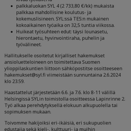
palkkaluokan SYL 4 (2 733,80 €/kk) mukaista
palkkaa mahdollisine koulutus- ja
kokemuslisineen. SYL:ssä TES:n mukainen
kokoaikainen työaika on 32,5 tuntia viikossa.
Huikeat työsuhteen edut: täysi lounasetu,
hierontaetu, hyvinvointiraha, puhelin ja
työvälineet.
Hallitukselle osoitetut kirjalliset hakemukset
ansioluetteloineen on toimitettava Suomen
ylioppilaskuntien liittoon sähköpostitse osoitteeseen
hakemukset@syl.fi viimeistään sunnuntaina 2.6.2024
klo 23.59.
Haastattelut järjestetään 6.6. ja 7.6. klo 8-11 välillä
Helsingissä SYLin toimistolla osoitteessa Lapinrinne 2.
Työ alkaa perehdytyksellä elokuun alkupuolella tai
sopimuksen mukaan.
Toivomme hakijoiksi eri-ikäisiä, eri sukupuolien
edustajia sekä kieli-, kulttuuri- ja muihin