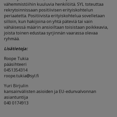
vähemmistöihin kuuluvia henkilöitä. SYL toteuttaa
rekrytoinnissaan positiivisen erityiskohtelun
periaatetta. Positiivista erityiskohtelua sovelletaan
silloin, kun hakijoina on yhtä päteviä tai vain
vähäisessä määrin ansioiltaan toisistaan poikkeavia,
joista toinen edustaa syrjinnän vaarassa olevaa
ryhmää.
Lisätietoja:
Roope Tukia
pääsihteeri
0451354314
roope.tukia@syl.fi
Yuri Birjulin
kansainvälisten asioiden ja EU-edunvalvonnan
asiantuntija
040 0174913