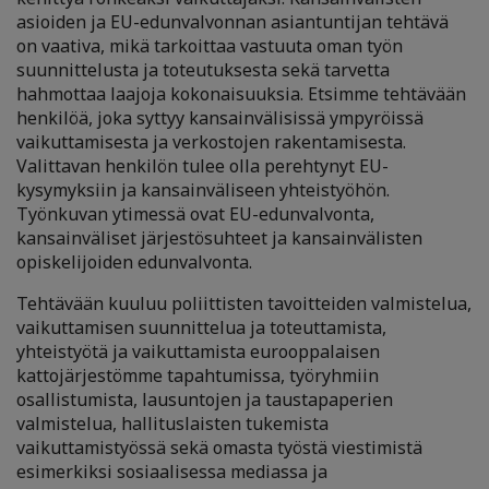
asioiden ja EU-edunvalvonnan asiantuntijan tehtävä
on vaativa, mikä tarkoittaa vastuuta oman työn
suunnittelusta ja toteutuksesta sekä tarvetta
hahmottaa laajoja kokonaisuuksia. Etsimme tehtävään
henkilöä, joka syttyy kansainvälisissä ympyröissä
vaikuttamisesta ja verkostojen rakentamisesta.
Valittavan henkilön tulee olla perehtynyt EU-
kysymyksiin ja kansainväliseen yhteistyöhön.
Työnkuvan ytimessä ovat EU-edunvalvonta,
kansainväliset järjestösuhteet ja kansainvälisten
opiskelijoiden edunvalvonta.
Tehtävään kuuluu poliittisten tavoitteiden valmistelua,
vaikuttamisen suunnittelua ja toteuttamista,
yhteistyötä ja vaikuttamista eurooppalaisen
kattojärjestömme tapahtumissa, työryhmiin
osallistumista, lausuntojen ja taustapaperien
valmistelua, hallituslaisten tukemista
vaikuttamistyössä sekä omasta työstä viestimistä
esimerkiksi sosiaalisessa mediassa ja