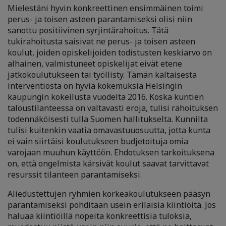
Mielestäni hyvin konkreettinen ensimmäinen toimi
perus- ja toisen asteen parantamiseksi olisi niin
sanottu positiivinen syrjintärahoitus. Tätä
tukirahoitusta saisivat ne perus- ja toisen asteen
koulut, joiden opiskelijoiden todistusten keskiarvo on
alhainen, valmistuneet opiskelijat eivät etene
jatkokoulutukseen tai työllisty. Tämän kaltaisesta
interventiosta on hyviä kokemuksia Helsingin
kaupungin kokeilusta vuodelta 2016. Koska kuntien
taloustilanteessa on valtavasti eroja, tulisi rahoituksen
todennäköisesti tulla Suomen hallitukselta. Kunnilta
tulisi kuitenkin vaatia omavastuuosuutta, jotta kunta
ei vain siirtäisi koulutukseen budjetoituja omia
varojaan muuhun käyttöön. Ehdotuksen tarkoituksena
on, että ongelmista kärsivät koulut saavat tarvittavat
resurssit tilanteen parantamiseksi.
Aliedustettujen ryhmien korkeakoulutukseen pääsyn
parantamiseksi pohditaan usein erilaisia kiintiöitä. Jos
haluaa kiintiöillä nopeita konkreettisia tuloksia,