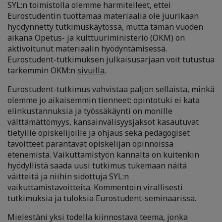
SYL:n toimistolla olemme harmitelleet, ettei
Eurostudentin tuottamaa materiaalia ole juurikaan
hyödynnetty tutkimuskäytössä, mutta tämän vuoden
aikana Opetus- ja kulttuuriministeriö (OKM) on
aktivoitunut materiaalin hyödyntämisessä.
Eurostudent-tutkimuksen julkaisusarjaan voit tutustua
tarkemmin OKM:n
sivuilla
.
Eurostudent-tutkimus vahvistaa paljon sellaista, minkä
olemme jo aikaisemmin tienneet: opintotuki ei kata
elinkustannuksia ja työssäkäynti on monille
välttämättömyys, kansainvälisyysjaksot kasautuvat
tietyille opiskelijoille ja ohjaus sekä pedagogiset
tavoitteet parantavat opiskelijan opinnoissa
etenemistä. Vaikuttamistyön kannalta on kuitenkin
hyödyllistä saada uusi tutkimus tukemaan näitä
väitteitä ja niihin sidottuja SYL:n
vaikuttamistavoitteita. Kommentoin virallisesti
tutkimuksia ja tuloksia Eurostudent-seminaarissa.
Mielestäni yksi todella kiinnostava teema, jonka