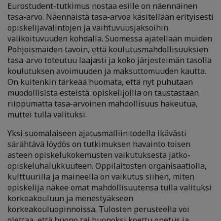
Eurostudent-tutkimus nostaa esille on näennäinen
tasa-arvo. Näennäistä tasa-arvoa käsitellään erityisesti
opiskelijavalintojen ja vaihtuvuusjaksoihin
valikoituvuuden kohdalla. Suomessa ajatellaan muiden
Pohjoismaiden tavoin, että koulutusmahdollisuuksien
tasa-arvo toteutuu laajasti ja koko järjestelmän tasolla
koulutuksen avoimuuden ja maksuttomuuden kautta.
On kuitenkin tärkeää huomata, että nyt puhutaan
muodollisista esteistä: opiskelijoilla on taustastaan
riippumatta tasa-arvoinen mahdollisuus hakeutua,
muttei tulla valituksi.
Yksi suomalaiseen ajatusmalliin todella ikävästi
särähtävä löydös on tutkimuksen havainto toisen
asteen opiskelukokemusten vaikutuksesta jatko-
opiskeluhalukkuuteen. Oppilaitosten organisaatiolla,
kulttuurilla ja maineella on vaikutus siihen, miten
opiskelija näkee omat mahdollisuutensa tulla valituksi
korkeakouluun ja menestyäkseen
korkeakouluopinnoissa. Tulosten perusteella voi
olettaa, että huono tai huonoksi koettu opetus ja