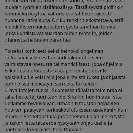
muodostuu niistä usein niin suuria, että ne haittaavat
muiden ryhmien sisäänpääsyä. Tästä syystä pidänkin
kiintiöiden käyttöä valinnoissa lähtökohtaisesti
huonona ratkaisuna. On kuitenkin tiedostettava, että
muodollisten uudistusten sijasta tarvitaan toimia,
jotka kohdistuvat suoraan niihin ryhmiin, joiden
tilannetta halutaan parantaa.
Toiseksi konkreettiseksi keinoksi ongelman
ratkaisemiseksi esitän korkeakoulutukseen
valmistavaa opetusta tai mahdollisesti jopa ohjelmia.
Ei korkeakoulutaustaisista perheistä tuleville
opiskelijoille voisi olla jopa erityistä tukea ja ohjausta
opinnoissa menestymisen sekä tärkeiden
uravalintojen tueksi. Suomessa tällaista toimintaa ei
tällä hetkellä juurikaan ole. Siitäkin huolimatta, että
tiedämme hyvinvoivan, urbaanin taustan omaavien
nuorten päätyvän korkeakoulutukseen useammin kuin
muiden. Perhetaustalla ja vanhemmilla on merkitystä
ja uskon, että tätä eroa pystytään ohjauksella ja
opetuksella varmasti tasoittamaan.