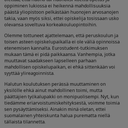
oppiminen lukiossa ei heikennä mahdollisuuksia
päästä yliopistoon pelkästään huonojen arvosanojen
takia, vaan myös siksi, ettei opiskelija tosissaan usko
olevansa soveltuva korkeakouluopintoihin.
Olemme tottuneet ajattelemaan, että peruskoulun ja
toisen asteen opiskelupaikalla ei ole väliä opinnoissa
etenemisen kannalta. Eurostudent-tutkimuksen
mukaan tämä ei pidä paikkaansa. Vanhempia, jotka
muuttavat saadakseen lapselleen parhaan
mahdollisen opiskelupaikan, ei ehkä sittenkään voi
syyttää ylireagoinnista.
Halutun koulutuksen perässä muuttaminen on
yksilölle ehkä ainut mahdollinen toimi, mutta
päättäjien työkalupakki on monipuolisempi. Nyt, kun
tiedämme eriarvoistumiskehityksestä, voimme toimia
sen pysäyttämiseksi. Ainakin minä oletan, ettei
suomalainen yhteiskunta halua purematta niellä
tällaista tilannetta.