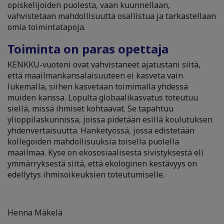
opiskelijoiden puolesta, vaan kuunnellaan,
vahvistetaan mahdollisuutta osallistua ja tarkastellaan
omia toimintatapoja.
Toiminta on paras opettaja
KENKKU-vuoteni ovat vahvistaneet ajatustani siitä,
että maailmankansalaisuuteen ei kasveta vain
lukemalla, siihen kasvetaan toimimalla yhdessä
muiden kanssa. Lopulta globaalikasvatus toteutuu
siellä, missä ihmiset kohtaavat. Se tapahtuu
ylioppilaskunnissa, joissa pidetään esillä koulutuksen
yhdenvertaisuutta. Hanketyössä, jossa edistetään
kollegoiden mahdollisuuksia toisella puolella
maailmaa. Kyse on ekososiaalisesta sivistyksestä eli
ymmärryksestä siitä, että ekologinen kestävyys on
edellytys ihmisoikeuksien toteutumiselle.
Henna Mäkelä