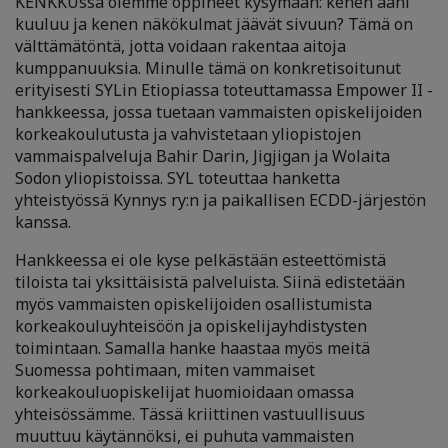
KENKKUssa olemme oppineet kysymään: kenen ääni
kuuluu ja kenen näkökulmat jäävät sivuun? Tämä on
välttämätöntä, jotta voidaan rakentaa aitoja
kumppanuuksia. Minulle tämä on konkretisoitunut
erityisesti SYLin Etiopiassa toteuttamassa Empower II -
hankkeessa, jossa tuetaan vammaisten opiskelijoiden
korkeakoulutusta ja vahvistetaan yliopistojen
vammaispalveluja Bahir Darin, Jigjigan ja Wolaita
Sodon yliopistoissa. SYL toteuttaa hanketta
yhteistyössä Kynnys ry:n ja paikallisen ECDD-järjestön
kanssa.
Hankkeessa ei ole kyse pelkästään esteettömistä
tiloista tai yksittäisistä palveluista. Siinä edistetään
myös vammaisten opiskelijoiden osallistumista
korkeakouluyhteisöön ja opiskelijayhdistysten
toimintaan. Samalla hanke haastaa myös meitä
Suomessa pohtimaan, miten vammaiset
korkeakouluopiskelijat huomioidaan omassa
yhteisössämme. Tässä kriittinen vastuullisuus
muuttuu käytännöksi, ei puhuta vammaisten