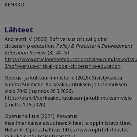
KENKKU
Lähteet
Andreotti, V. (2006). Soft versus critical global
citizenship education.
Policy & Practice: A Development
Education Review
, (3), 40–51.
https://www.developmenteducationreview.com/issue/issu
3/soft-versus-critical-global-citizenship-education
Opetus- ja kulttuuriministeriö (2026). Sivistyksestä
suunta Suomelle: Korkeakoulutuksen ja tutkimuksen
visio 2040 (luonnos 26.3.2026).
https://okm.fi/korkeakoulutuksen-ja-tutkimuksen-visio
(Luettu 17.5.2026)
Opetushallitus (2021). Kasvatus
maailmankansalaisuuteen: Aiheet ja oppimistavoitteet.
Helsinki: Opetushallitus.
https://www.oph.fi/fi/tilastot-
ja-julkaisut/julkaisut/kasvatus-