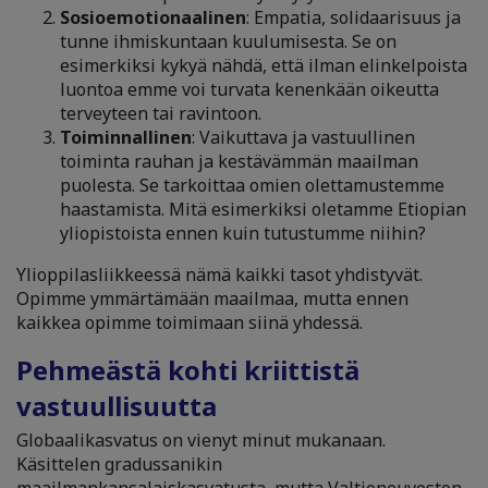
Sosioemotionaalinen
: Empatia, solidaarisuus ja
tunne ihmiskuntaan kuulumisesta. Se on
esimerkiksi kykyä nähdä, että ilman elinkelpoista
luontoa emme voi turvata kenenkään oikeutta
terveyteen tai ravintoon.
Toiminnallinen
: Vaikuttava ja vastuullinen
toiminta rauhan ja kestävämmän maailman
puolesta. Se tarkoittaa omien olettamustemme
haastamista. Mitä esimerkiksi oletamme Etiopian
yliopistoista ennen kuin tutustumme niihin?
Ylioppilasliikkeessä nämä kaikki tasot yhdistyvät.
Opimme ymmärtämään maailmaa, mutta ennen
kaikkea opimme toimimaan siinä yhdessä.
Pehmeästä kohti kriittistä
vastuullisuutta
Globaalikasvatus on vienyt minut mukanaan.
Käsittelen gradussanikin