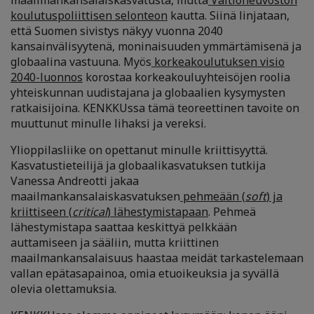
maailmankansalaiskasvatusta, mutta
Valtioneuvoston
koulutuspoliittisen selonteon
kautta. Siinä linjataan,
että Suomen sivistys näkyy vuonna 2040
kansainvälisyytenä, moninaisuuden ymmärtämisenä ja
globaalina vastuuna. Myös
korkeakoulutuksen visio
2040-luonnos
korostaa korkeakouluyhteisöjen roolia
yhteiskunnan uudistajana ja globaalien kysymysten
ratkaisijoina. KENKKUssa tämä teoreettinen tavoite on
muuttunut minulle lihaksi ja vereksi.
Ylioppilasliike on opettanut minulle kriittisyyttä.
Kasvatustieteilijä ja globaalikasvatuksen tutkija
Vanessa Andreotti jakaa
maailmankansalaiskasvatuksen
pehmeään (
soft
) ja
kriittiseen (
critical
) lähestymistapaan
. Pehmeä
lähestymistapa saattaa keskittyä pelkkään
auttamiseen ja sääliin, mutta kriittinen
maailmankansalaisuus haastaa meidät tarkastelemaan
vallan epätasapainoa, omia etuoikeuksia ja syvällä
olevia olettamuksia.