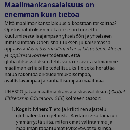
Maailmankansalaisuus on
enemmän kuin tietoa
Mitä maailmankansalaisuus oikeastaan tarkoittaa?
Opetushallituksen
mukaan se on tunnetta
kuulumisesta laajempaan yhteisöön ja yhteiseen
ihmiskuntaan. Opetushallituksen julkaisemassa
oppaassa
Kasvatus maailmankansalaisuuteen: Aiheet
ja oppimistavoitteet
todetaan, että
globaalikasvatuksen tehtävänä on avata silmiämme
maailman erilaisille todellisuuksille sekä herättää
halua rakentaa oikeudenmukaisempaa,
osallistavampaa ja rauhallisempaa maailmaa.
UNESCO
jakaa maailmankansalaiskasvatuksen (
Global
Citizenship Education, GCE
) kolmeen tasoon:
Kognitiivinen
: Tieto ja kriittinen ajattelu
globaaleista ongelmista. Käytännössä tämä on
ymmärrystä siitä, miten omat valintamme ja
maailman tapahtumat kytkeytyvät toisiinsa.