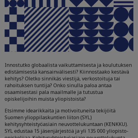
Innostutko globaalista vaikuttamisesta ja koulutuksen
edistämisestä kansainvälisesti? Kiinnostaako kestävä
kehitys? Oletko sinnikäs viestijä, verkostoituja tai
rahoituksen tuntija? Onko sinulla paloa antaa
osaamisestasi pala maailmalle ja tutustua
opiskelijoihin muista yliopistoista?
Etsimme idearikkaita ja motivoituneita tekijöitä
Suomen ylioppilaskuntien liiton (SYL)
kehitysyhteistyöasiain neuvottelukuntaan (KENKKU).
SYL edustaa 15 jäsenjärjestöä ja yli 135 000 yliopisto-
opiskelijaa. Kehitysyhteistyöasiain neuvottelukunta