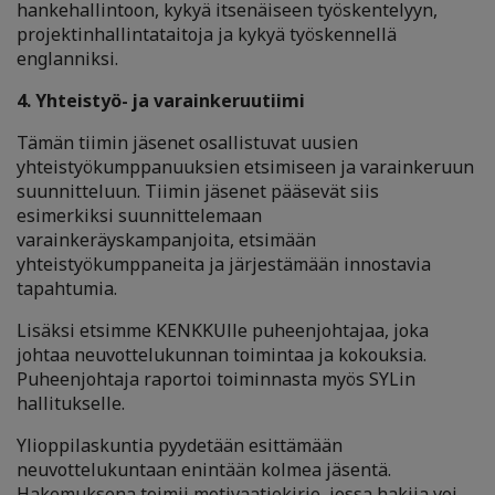
hankehallintoon, kykyä itsenäiseen työskentelyyn,
projektinhallintataitoja ja kykyä työskennellä
englanniksi.
4. Yhteistyö- ja varainkeruutiimi
Tämän tiimin jäsenet osallistuvat uusien
yhteistyökumppanuuksien etsimiseen ja varainkeruun
suunnitteluun. Tiimin jäsenet pääsevät siis
esimerkiksi suunnittelemaan
varainkeräyskampanjoita, etsimään
yhteistyökumppaneita ja järjestämään innostavia
tapahtumia.
Lisäksi etsimme KENKKUlle puheenjohtajaa, joka
johtaa neuvottelukunnan toimintaa ja kokouksia.
Puheenjohtaja raportoi toiminnasta myös SYLin
hallitukselle.
Ylioppilaskuntia pyydetään esittämään
neuvottelukuntaan enintään kolmea jäsentä.
Hakemuksena toimii motivaatiokirje, jossa hakija voi