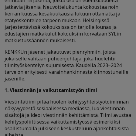
enintään 15 jäsentä, joista osa on edelliskaudelta
jatkavia jäseniä. Neuvottelukunta kokoustaa noin
kerran kuussa kesäkuukausia lukuun ottamatta ja
etätyöskentelee tarpeen mukaan. Helsingissä
järjestettävissä kokouksissa on tarjolla lounas ja
edustajien matkakulut kokouksiin korvataan SYLin
matkustussäännön mukaisesti.
KENKKUn jäsenet jakautuvat pienryhmiin, joista
jokaiselle valitaan puheenjohtaja, joka huolehtii
tiimityöskentelyn sujumisesta. Kaudella 2023–2024
tarve on erityisesti varainhankinnasta kiinnostuneille
jäsenille.
1. Viestinnän ja vaikuttamistyön tiimi
Viestintätiimi pitää huolen kehitysyhteistyötoiminnan
näkyvyydestä sosiaalisessa mediassa, luo viestinnän
sisältöjä ja ideoi viestinnän kehittämistä. Tiimi avustaa
kehityspoliittisessa vaikuttamistyössä esimerkiksi
osallistumalla julkiseen keskusteluun ajankohtaisista
aiheista.