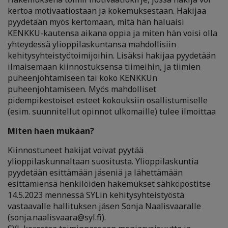
kertoa motivaatiostaan ja kokemuksestaan. Hakijaa
pyydetään myös kertomaan, mitä hän haluaisi
KENKKU-kautensa aikana oppia ja miten hän voisi olla
yhteydessä ylioppilaskuntansa mahdollisiin
kehitysyhteistyötoimijoihin. Lisäksi hakijaa pyydetään
ilmaisemaan kiinnostuksensa tiimeihin, ja tiimien
puheenjohtamiseen tai koko KENKKUn
puheenjohtamiseen. Myös mahdolliset
pidempikestoiset esteet kokouksiin osallistumiselle
(esim. suunnitellut opinnot ulkomaille) tulee ilmoittaa
Miten haen mukaan?
Kiinnostuneet hakijat voivat pyytää
ylioppilaskunnaltaan suositusta. Ylioppilaskuntia
pyydetään esittämään jäseniä ja lähettämään
esittämiensä henkilöiden hakemukset sähköpostitse
14.5.2023 mennessä SYLin kehitysyhteistyöstä
vastaavalle hallituksen jäsen Sonja Naalisvaaralle
(sonja.naalisvaara@syl.fi).