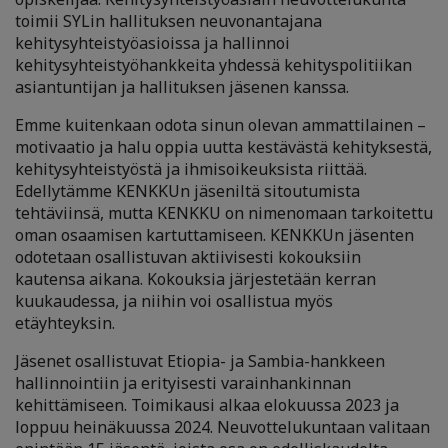
toimii SYLin hallituksen neuvonantajana
kehitysyhteistyöasioissa ja hallinnoi
kehitysyhteistyöhankkeita yhdessä kehityspolitiikan
asiantuntijan ja hallituksen jäsenen kanssa.
Emme kuitenkaan odota sinun olevan ammattilainen –
motivaatio ja halu oppia uutta kestävästä kehityksestä,
kehitysyhteistyöstä ja ihmisoikeuksista riittää.
Edellytämme KENKKUn jäseniltä sitoutumista
tehtäviinsä, mutta KENKKU on nimenomaan tarkoitettu
oman osaamisen kartuttamiseen. KENKKUn jäsenten
odotetaan osallistuvan aktiivisesti kokouksiin
kautensa aikana. Kokouksia järjestetään kerran
kuukaudessa, ja niihin voi osallistua myös
etäyhteyksin.
Jäsenet osallistuvat Etiopia- ja Sambia-hankkeen
hallinnointiin ja erityisesti varainhankinnan
kehittämiseen. Toimikausi alkaa elokuussa 2023 ja
loppuu heinäkuussa 2024. Neuvottelukuntaan valitaan