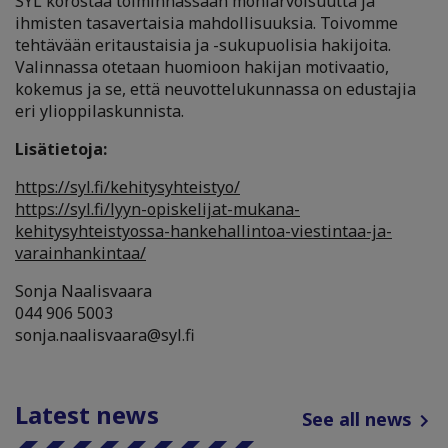
SYL korostaa toiminnassaan moniarvoisuutta ja
ihmisten tasavertaisia mahdollisuuksia. Toivomme
tehtävään eritaustaisia ja -sukupuolisia hakijoita.
Valinnassa otetaan huomioon hakijan motivaatio,
kokemus ja se, että neuvottelukunnassa on edustajia
eri ylioppilaskunnista.
Lisätietoja:
https://syl.fi/kehitysyhteistyo/
https://syl.fi/lyyn-opiskelijat-mukana-
kehitysyhteistyossa-hankehallintoa-viestintaa-ja-
varainhankintaa/
Sonja Naalisvaara
044 906 5003
sonja.naalisvaara@syl.fi
Latest news
See all news