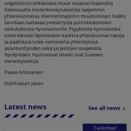
ongelmia on ehkäistävä muun muassa lisäämällä
tietoisuutta mielenterveysasioista laajemmin
yhteiskunnassa. Asenneilmapiirin muuttumisen lisäksi
tarvitaan kattavaa ymmärrystä politiikkatoimien
vaikutuksista hyvinvoinnille. Psyykkistä hyvinvointia
tulee edistää läpileikaten kaikkia yhteiskunnan tasoja
ja päätöksiä tulee valmistella yhteistyössä
asiantuntijoiden sekä järjestöjen osaamista
hyödyntäen. Hyvinvoivat mielet ovat Suomen
menestystekijä.
Paavo Antikainen
Hallituksen jäsen
Latest news
See all news
Tiedotteet