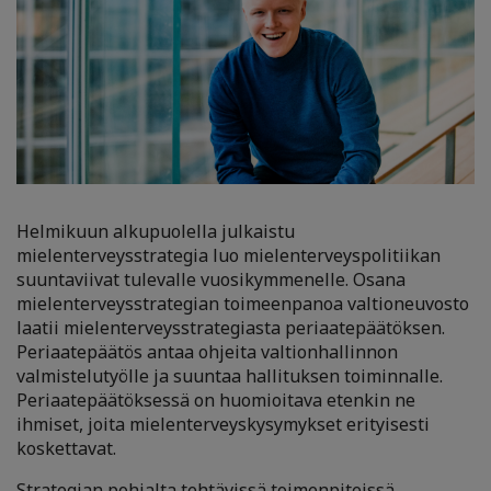
Helmikuun alkupuolella julkaistu
mielenterveysstrategia luo mielenterveyspolitiikan
suuntaviivat tulevalle vuosikymmenelle. Osana
mielenterveysstrategian toimeenpanoa valtioneuvosto
laatii mielenterveysstrategiasta periaatepäätöksen.
Periaatepäätös antaa ohjeita valtionhallinnon
valmistelutyölle ja suuntaa hallituksen toiminnalle.
Periaatepäätöksessä on huomioitava etenkin ne
ihmiset, joita mielenterveyskysymykset erityisesti
koskettavat.
Strategian pohjalta tehtävissä toimenpiteissä