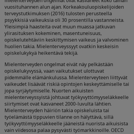
mielenterveyden ongelmat ovat kasvaneet koko tämän
vuosituhannen alun ajan. Korkeakouluopiskelijoiden
terveystutkimuksen (2016) tulosten perusteella
psyykkisiä vaikeuksia oli 30 prosentilla vastanneista.
Yleisimpiä haasteita ovat muun muassa jatkuvan
ylirasituksen kokeminen, masentuneisuus,
opiskelutehtäviin keskittymisen vaikeus ja valvominen
huolien takia. Mielenterveyssyyt ovatkin keskeisin
opiskelukykyä heikentävä tekijä.
Mielenterveyden ongelmat eivät näy pelkästään
opiskelukyvyssä, vaan vaikutukset ulottuvat
pidemmälle elämänkulussa. Mielenterveyteen liittyvät
vaikeudet lisäävät riskiä opintojen keskeyttämiselle tai
jopa syrjäytymiselle. Nuorten aikuisten
mielenterveyssyistä johtuvat työkyvyttömyyseläkkeelle
siirtymiset ovat kasvaneet 2000-luvulta lähtien.
Mielenterveyden häiriön takia opiskeluista tai
työelämästä tippuvien tilanne on hälyttävä, sillä
työkyvyttömyyseläkkeelle jääneistä nuorista aikuisista
vain viidesosa palaa pysyvästi työmarkkinoille. OECD