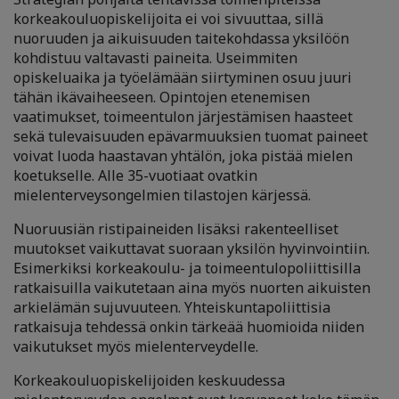
korkeakouluopiskelijoita ei voi sivuuttaa, sillä
nuoruuden ja aikuisuuden taitekohdassa yksilöön
kohdistuu valtavasti paineita. Useimmiten
opiskeluaika ja työelämään siirtyminen osuu juuri
tähän ikävaiheeseen. Opintojen etenemisen
vaatimukset, toimeentulon järjestämisen haasteet
sekä tulevaisuuden epävarmuuksien tuomat paineet
voivat luoda haastavan yhtälön, joka pistää mielen
koetukselle. Alle 35-vuotiaat ovatkin
mielenterveysongelmien tilastojen kärjessä.
Nuoruusiän ristipaineiden lisäksi rakenteelliset
muutokset vaikuttavat suoraan yksilön hyvinvointiin.
Esimerkiksi korkeakoulu- ja toimeentulopoliittisilla
ratkaisuilla vaikutetaan aina myös nuorten aikuisten
arkielämän sujuvuuteen. Yhteiskuntapoliittisia
ratkaisuja tehdessä onkin tärkeää huomioida niiden
vaikutukset myös mielenterveydelle.
Korkeakouluopiskelijoiden keskuudessa