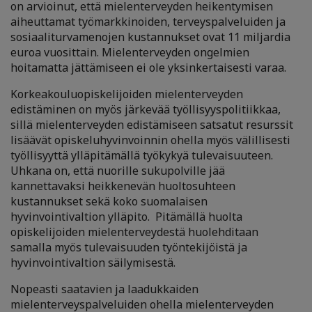
on arvioinut, että mielenterveyden heikentymisen
aiheuttamat työmarkkinoiden, terveyspalveluiden ja
sosiaaliturvamenojen kustannukset ovat 11 miljardia
euroa vuosittain. Mielenterveyden ongelmien
hoitamatta jättämiseen ei ole yksinkertaisesti varaa.
Korkeakouluopiskelijoiden mielenterveyden
edistäminen on myös järkevää työllisyyspolitiikkaa,
sillä mielenterveyden edistämiseen satsatut resurssit
lisäävät opiskeluhyvinvoinnin ohella myös välillisesti
työllisyyttä ylläpitämällä työkykyä tulevaisuuteen.
Uhkana on, että nuorille sukupolville jää
kannettavaksi heikkenevän huoltosuhteen
kustannukset sekä koko suomalaisen
hyvinvointivaltion ylläpito. Pitämällä huolta
opiskelijoiden mielenterveydestä huolehditaan
samalla myös tulevaisuuden työntekijöistä ja
hyvinvointivaltion säilymisestä.
Nopeasti saatavien ja laadukkaiden
mielenterveyspalveluiden ohella mielenterveyden