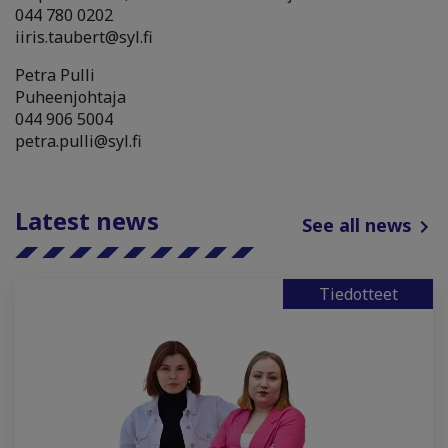
044 780 0202
iiris.taubert@syl.fi
Petra Pulli
Puheenjohtaja
044 906 5004
petra.pulli@syl.fi
Latest news
See all news
Tiedotteet