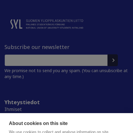
Subscribe our newsletter
We promise not to send you any spam. (You can unsubscribe at
any time.)
Yhteystiedot
Ihmiset
Medialle
Ylioppilaskunnat
About cookies on this site
Alumnille
We use cookies to collect and analyse information on site