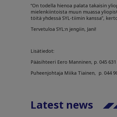
“On todella hienoa palata takaisin yli
mielenkiintoista muun muassa yliopis
töitä yhdessä SYL-tiimin kanssa”
, kert
Tervetuloa SYL:n jengiin, Jani!
Lisätiedot:
Pääsihteeri Eero Manninen,
p. 045 631
Puheenjohtaja Miika Tiainen,
p. 044 9
Latest news