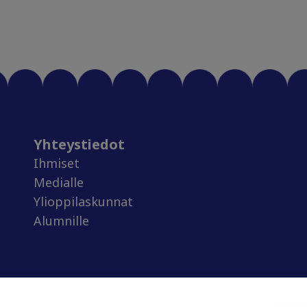
Yhteystiedot
Ihmiset
Medialle
Ylioppilaskunnat
Alumnille