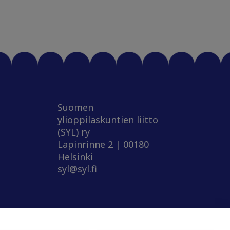
Suomen
ylioppilaskuntien liitto
(SYL) ry
Lapinrinne 2 | 00180
Helsinki
syl@syl.fi