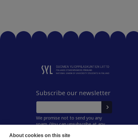
Subscribe our newsletter
We promise not to send you any
spam. (You can unsubscribe at any
time.)
About cookies on this site