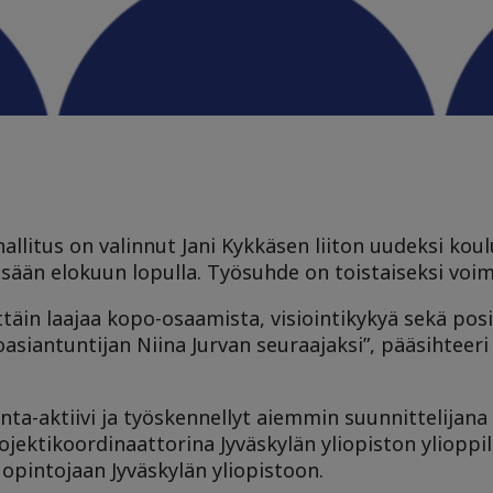
allitus on valinnut Jani Kykkäsen liiton uudeksi koul
ssään elokuun lopulla. Työsuhde on toistaiseksi voim
ittäin laajaa kopo-osaamista, visiointikykyä sekä posi
oasiantuntijan Niina Jurvan seuraajaksi”, pääsihteer
nta-aktiivi ja työskennellyt aiemmin suunnittelijana
ojektikoordinaattorina Jyväskylän yliopiston ylioppi
opintojaan Jyväskylän yliopistoon.