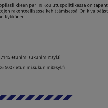
oppilasliikkeen pariin! Koulutuspolitiikassa on tapah
tojen rakenteellisessa kehittämisessä. On kiva pää
oo Kykkänen.
 7145 etunimi.sukunimi@syl.fi
06 5007 etunimi.sukunimi@syl.fi