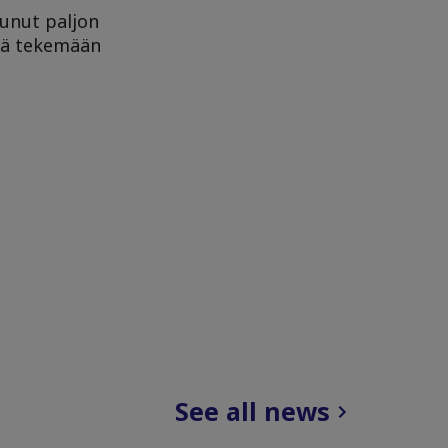
tunut paljon
stä tekemään
See all news