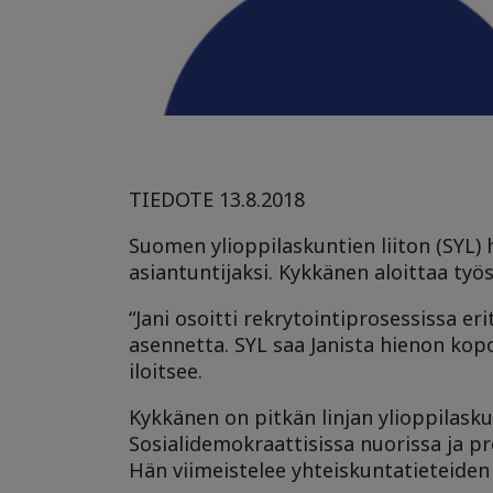
TIEDOTE 13.8.2018
Suomen ylioppilaskuntien liiton (SYL) h
asiantuntijaksi. Kykkänen aloittaa työ
“Jani osoitti rekrytointiprosessissa er
asennetta. SYL saa Janista hienon kop
iloitsee.
Kykkänen on pitkän linjan ylioppilasku
Sosialidemokraattisissa nuorissa ja pr
Hän viimeistelee yhteiskuntatieteiden 