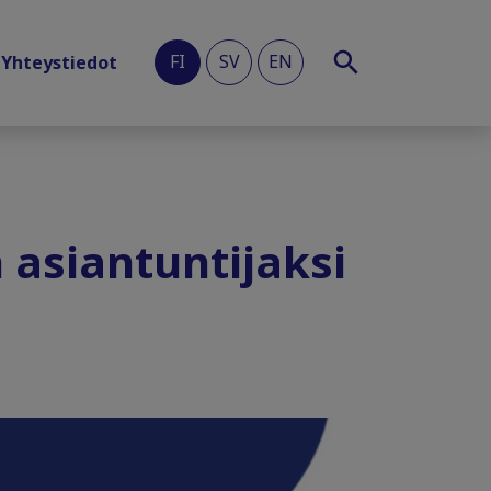
FI
SV
EN
Yhteystiedot
 asiantuntijaksi