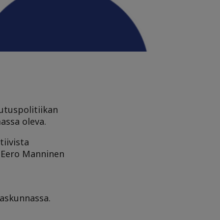
utuspolitiikan
assa oleva.
tiivista
i Eero Manninen
laskunnassa.