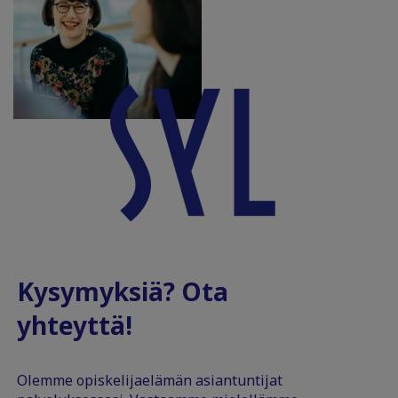
Kysymyksiä? Ota
yhteyttä!
Olemme opiskelijaelämän asiantuntijat