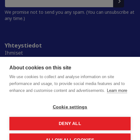
We promise not to send you any spam. (You can unsubscribe at
any time.)
Yhteystiedot
Ihmiset
Medialle
Ylioppilaskunnat
About cookies on this site
Alumnille
We use cookies to collect and analyse information on site
performance and usage, to provide social media features and to
enhance and customise content and advertisements.
Learn more
Suomen ylioppilaskuntien liitto (SYL) ry
Lapinrinne 2 | 00180 Helsinki
syl@syl.fi
Cookie settings
DENY ALL
Privacy policy
Saavutettavuusseloste