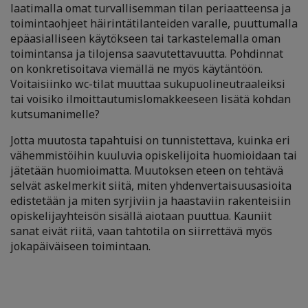
laatimalla omat turvallisemman tilan periaatteensa ja
toimintaohjeet häirintätilanteiden varalle, puuttumalla
epäasialliseen käytökseen tai tarkastelemalla oman
toimintansa ja tilojensa saavutettavuutta. Pohdinnat
on konkretisoitava viemällä ne myös käytäntöön.
Voitaisiinko wc-tilat muuttaa sukupuolineutraaleiksi
tai voisiko ilmoittautumislomakkeeseen lisätä kohdan
kutsumanimelle?
Jotta muutosta tapahtuisi on tunnistettava, kuinka eri
vähemmistöihin kuuluvia opiskelijoita huomioidaan tai
jätetään huomioimatta. Muutoksen eteen on tehtävä
selvät askelmerkit siitä, miten yhdenvertaisuusasioita
edistetään ja miten syrjiviin ja haastaviin rakenteisiin
opiskelijayhteisön sisällä aiotaan puuttua. Kauniit
sanat eivät riitä, vaan tahtotila on siirrettävä myös
jokapäiväiseen toimintaan.