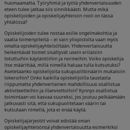
huomaamatta. Työryhmiä ja työtä yhdenvertaisuuden
eteen tulee jatkaa siis sinnikkäästi. Mutta mikä
opiskelijoiden ja opiskelijayhteisön rooli on tässä
yhtälössä?
Opiskelijoiden tulee nostaa esille ongelmakohtia ja
vaatia toimenpiteitä – ei vain yliopistolta vaan myös
omalta opiskelijayhteisöltään. Yhdenvertaisuutta
heikentävät toimet sisältyvät usein erilaisiin
totuttuihin käytäntöihin ja normeihin. Voiko opiskelija
itse määrittää, millä nimellä haluaa tulla kutsutuksi?
Asetetaanko opiskelijoita sukupuolibinäärin mukaisiin
lokeroihin? Onko kaikilla opiskelijoilla taustasta
riippumatta yhdenvertainen mahdollisuus osallistua
aktiviteetteihin ja illanviettoihin? Kynnys osallistua
toimintaan voi kasvaa suureksi, jos joutuu pelkäämään
jatkuvasti sitä, että sukupuolitetaan väärin tai
kutsutaan nimellä, jota ei enää käytä.
Opiskelijajärjestöt voivat edistää oman
opiskelijayhteisönsä yhdenvertaisuutta esimerkiksi