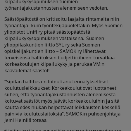
kilpailukykysopimuksen tuomien
työnantajakustannusten alenemiseen vedoten.
Säästöpäätöstä on kritisoitu laajalta rintamalta niin
työnantaja- kuin työntekijäpuoleltakin. Myös Suomen
yliopistot Unifi ry pitää säästöpäätöstä
kilpailukykysopimuksen vastaisena. Suomen
ylioppilaskuntien liitto SYL ry sekä Suomen
opiskelijakuntien liitto – SAMOK ry lähettävät
terveisensä hallituksen budjettiriiheen: turvatkaa
korkeakoulujen kilpailukyky ja perukaa VM:n
kaavailemat säästöt!
“Sipilän hallitus on toteuttanut ennätykselliset
koulutusleikkaukset. Korkeakoulut ovat luottaneet
siihen, että työnantajakustannusten alenemisesta
koituvat säästöt myös jäävät korkeakouluihin ja sitä
kautta edes hiukan helpottavat leikkausten keskellä
painivia koulutuslaitoksia”, SAMOKin puheenjohtaja
Jemi Heinilä toteaa.