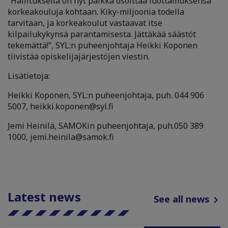
“Hallituksella on nyt paikka osoittaa luottamuksensa
korkeakouluja kohtaan. Kiky-miljoonia todella
tarvitaan, ja korkeakoulut vastaavat itse
kilpailukykynsä parantamisesta. Jättäkää säästöt
tekemättä!”, SYL:n puheenjohtaja Heikki Koponen
tiivistää opiskelijajärjestöjen viestin.
Lisätietoja:
Heikki Koponen, SYL:n puheenjohtaja, puh. 044 906
5007, heikki.koponen@syl.fi
Jemi Heinilä, SAMOKin puheenjohtaja, puh.050 389
1000, jemi.heinila@samok.fi
Latest news
See all news