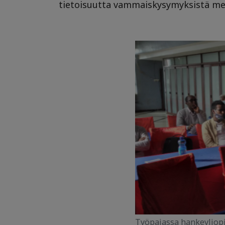
tietoisuutta vammaiskysymyksistä me
Työpajassa hankeyliopi