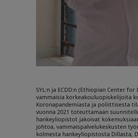
SYL:n ja ECDD:n (Ethiopian Center fo
vammaisia korkeakouluopiskelijoita ko
Koronapandemiasta ja poliittisesta ti
vuonna 2021 toteuttamaan suunnitellust
hankeyliopistot jakoivat kokemuksiaan 
johtoa, vammaispalvelukeskusten työnt
kolmesta hankeyliopistosta Dillasta,