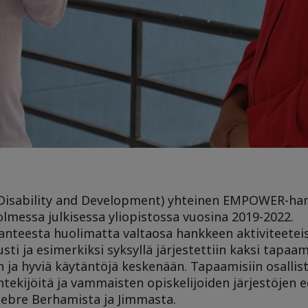
r Disability and Development) yhteinen EMPOWER-ha
lmessa julkisessa yliopistossa vuosina 2019-2022.
lanteesta huolimatta valtaosa hankkeen aktiviteetei
i ja esimerkiksi syksyllä järjestettiin kaksi tapaami
ja hyviä käytäntöjä keskenään. Tapaamisiin osallist
ekijöitä ja vammaisten opiskelijoiden järjestöjen ed
 Debre Berhamista ja Jimmasta.