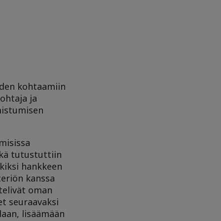
iden kohtaamiin
ohtaja ja
lmistumisen
misissa
kä tutustuttiin
rkiksi hankkeen
teriön kanssa
ttelivät oman
t seuraavaksi
laan, lisäämään