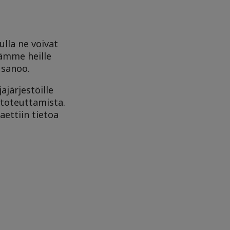
lla ne voivat
ämme heille
 sanoo.
järjestöille
 toteuttamista.
aettiin tietoa