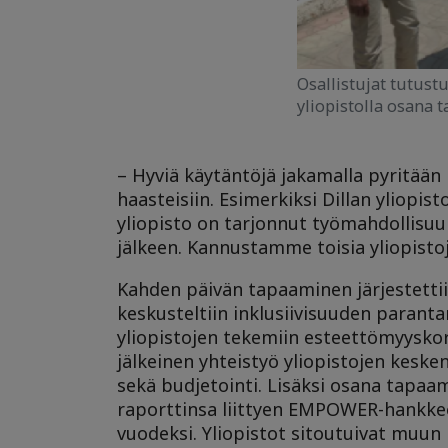
Osallistujat tutus
yliopistolla osana 
– Hyviä käytäntöjä jakamalla pyritä
haasteisiin. Esimerkiksi Dillan yliopis
yliopisto on tarjonnut työmahdollisuu
jälkeen. Kannustamme toisia yliopist
Kahden päivän tapaaminen järjestettii
keskusteltiin inklusiivisuuden parantam
yliopistojen tekemiin esteettömyysko
jälkeinen yhteistyö yliopistojen kesk
sekä budjetointi. Lisäksi osana tapaam
raporttinsa liittyen EMPOWER-hankkee
vuodeksi. Yliopistot sitoutuivat muu