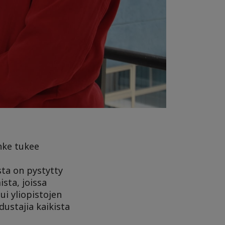
nke tukee
sta on pystytty
sta, joissa
ui yliopistojen
ustajia kaikista