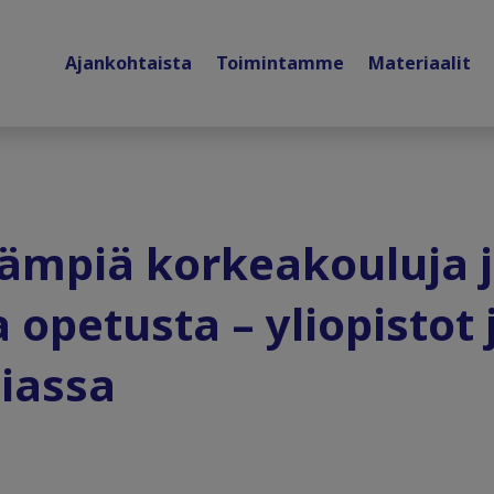
Ajankohtaista
Toimintamme
Materiaalit
ämpiä korkeakouluja 
 opetusta – yliopistot
piassa