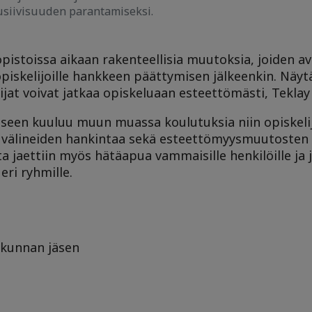
usiivisuuden parantamiseksi.
stoissa aikaan rakenteellisia muutoksia, joiden avu
 opiskelijoille hankkeen päättymisen jälkeenkin.
Näyt
ijat voivat jatkaa opiskeluaan esteettömästi, Teklay
seen kuuluu muun muassa koulutuksia niin opiskelija
apuvälineiden hankintaa sekä esteettömyysmuutosten
jaettiin myös hätäapua vammaisille henkilöille ja j
ri ryhmille.
ukunnan jäsen