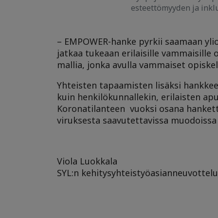
esteettömyyden ja inkl
– EMPOWER-hanke pyrkii saamaan yliopi
jatkaa tukeaan erilaisille vammaisille
mallia, jonka avulla vammaiset opiskel
Yhteisten tapaamisten lisäksi hankkee
kuin henkilökunnallekin, erilaisten 
Koronatilanteen vuoksi osana hanketta 
viruksesta saavutettavissa muodoissa e
Viola Luokkala
SYL:n kehitysyhteistyöasianneuvottel