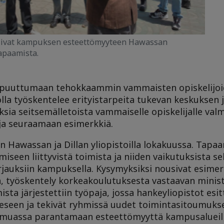
tuivat kampuksen esteettömyyteen Hawassan
tapaamista.
än puuttumaan tehokkaammin vammaisten opiskelijo
tolla työskentelee erityistarpeita tukevan keskuksen j
ksia seitsemälletoista vammaiselle opiskelijalle va
oja seuraamaan esimerkkiä.
n Hawassan ja Dillan yliopistoilla lokakuussa. Tapaa
iseen liittyvistä toimista ja niiden vaikutuksista se
rjauksiin kampuksella. Kysymyksiksi nousivat esime
en, työskentely korkeakoulutuksesta vastaavan minis
ista järjestettiin työpaja, jossa hankeyliopistot esi
seen ja tekivät ryhmissä uudet toimintasitoumukse
n muassa parantamaan esteettömyyttä kampusalueil