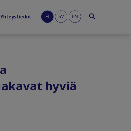
FI
SV
EN
Yhteystiedot
ja
 jakavat hyviä