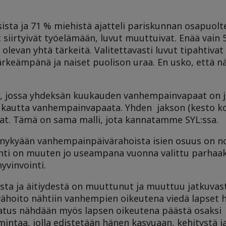
sta ja 71 % miehistä ajatteli pariskunnan osapuolt
 siirtyivät työelämään, luvut muuttuivat. Enää vain 
levan yhtä tärkeitä. Valitettavasti luvut tipahtivat 
rkeämpänä ja naiset puolison uraa. En usko, että n
s, jossa yhdeksän kuukauden vanhempainvapaat on ja
uukautta vanhempainvapaata. Yhden jakson (kesto k
at. Tämä on sama malli, jota kannatamme SYL:ssa.
tä nykyään vanhempainpäivärahoista isien osuus on n
anti on muuten jo useampana vuonna valittu parhaa
hyvinvointi.
a ja äitiydestä on muuttunut ja muuttuu jatkuvast
vähoito nähtiin vanhempien oikeutena viedä lapset 
vatus nähdään myös lapsen oikeutena päästä osaksi
imintaa, jolla edistetään hänen kasvuaan, kehitystä j