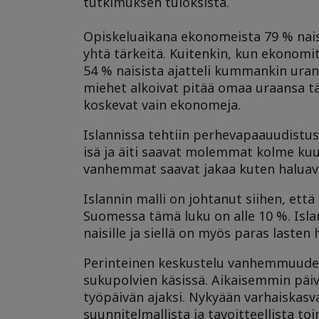
tutkimuksen tuloksista.
Opiskeluaikana ekonomeista 79 % naisi
yhtä tärkeitä. Kuitenkin, kun ekonomit
54 % naisista ajatteli kummankin uran o
miehet alkoivat pitää omaa uraansa tä
koskevat vain ekonomeja.
Islannissa tehtiin perhevapaauudistu
isä ja äiti saavat molemmat kolme k
vanhemmat saavat jakaa kuten haluav
Islannin malli on johtanut siihen, et
Suomessa tämä luku on alle 10 %. Isl
naisille ja siellä on myös paras lasten 
Perinteinen keskustelu vanhemmuudest
sukupolvien käsissä. Aikaisemmin päi
työpäivän ajaksi. Nykyään varhaiskas
suunnitelmallista ja tavoitteellista to