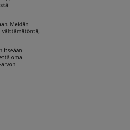
istä
aan. Meidän
n välttämätöntä,
en itseään
 että oma
-arvon