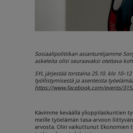
Sosiaalipolitiikan asiantuntijamme Sonja
askeleita olisi seuraavaksi otettava koh
SYL järjestää torstaina 25.10. klo 10
–
12
työllistymisestä ja asenteista työeläm
https://www.facebook.com/events/31
Kävimme keväällä ylioppilaskuntien ty
meille työelämän tasa-arvoon liittyv
arvosta. Olin vaikuttunut Ekonomien 