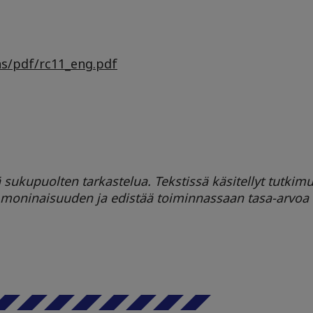
ns/pdf/rc11_eng.pdf
tä sukupuolten tarkastelua. Tekstissä käsitellyt tutkim
 moninaisuuden ja edistää toiminnassaan tasa-arvoa k