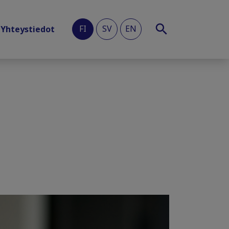
FI
SV
EN
Yhteystiedot