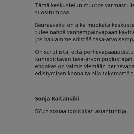
Tämä keskustelun muutos varmasti lisä
suositumpaa.
Seuraavaksi on aika muokata keskust
tulee nähdä vanhempainvapaan käyttäm
jos haluamme edistää tasa-arvoisemp
On surullista, että perhevapaauudistust
kunnioittavan tasa-arvon puolustajan 
ehdokas on valmis viemään perhevapa
edistymisen kannalta olla tekemättä tä
Sonja Raitamäki
SYL:n sosiaalipolitiikan asiantuntija