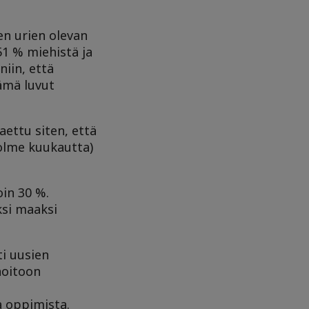
en urien olevan
51 % miehistä ja
niin, että
ämä luvut
ettu siten, että
olme kuukautta)
oin 30 %.
ksi maaksi
i uusien
hoitoon
a oppimista.