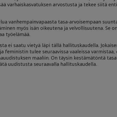
ä varhaiskasvatuksen arvostusta ja tekee siitä ent
elua vanhempainvapaasta tasa-arvoisempaan suunt
inen myös isän oikeutena ja velvollisuutena. Se o
aa työelämää.
a ei saatu vietyä läpi tällä hallituskaudella. Jokais
ja feministin tulee seuraavissa vaaleissa varmistaa,
auudistuksen maaliin. On täysin kestämätöntä tasa
tä uudistusta seuraavalla hallituskaudella.