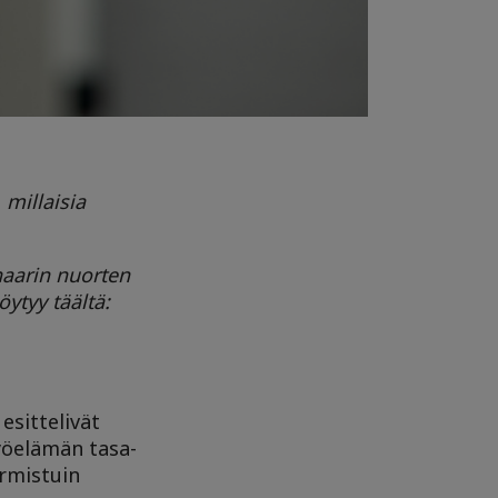
 millaisia
naarin nuorten
ytyy täältä:
esittelivät
yöelämän tasa-
rmistuin