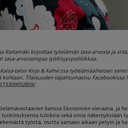
 Raitamäki kirjoittaa työelämän tasa-arvosta ja siitä,
ti tasa-arvoisempaa työllisyyspolitiikkaa.
 Kaisa-talon Kirja & Kahvi:ssa työelämäaiheisen semi
ää kohtaan. Tilaisuuden tapahtumasivu Facebookissa lö
5273309052859/
öelämävastaavien kanssa Ekonomien vieraana, ja he 
än tutkimuksensa tuloksia sekä omia näkemyksiään t
tekemästä työstä, mutta samaan aikaan petyin ja ha