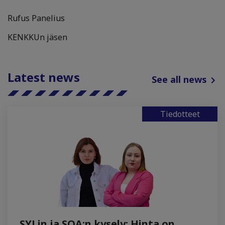
Rufus Panelius
KENKKUn jäsen
Latest news
See all news
Tiedotteet
SYLin ja SOA:n kysely: Hinta on