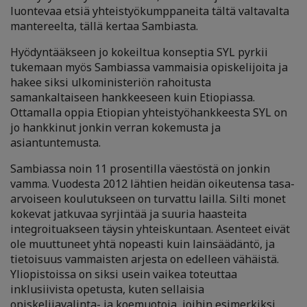
luontevaa etsiä yhteistyökumppaneita tältä valtavalta
mantereelta, tällä kertaa Sambiasta.
Hyödyntääkseen jo kokeiltua konseptia SYL pyrkii
tukemaan myös Sambiassa vammaisia opiskelijoita ja
hakee siksi ulkoministeriön rahoitusta
samankaltaiseen hankkeeseen kuin Etiopiassa.
Ottamalla oppia Etiopian yhteistyöhankkeesta SYL on
jo hankkinut jonkin verran kokemusta ja
asiantuntemusta.
Sambiassa noin 11 prosentilla väestöstä on jonkin
vamma. Vuodesta 2012 lähtien heidän oikeutensa tasa-
arvoiseen koulutukseen on turvattu lailla. Silti monet
kokevat jatkuvaa syrjintää ja suuria haasteita
integroituakseen täysin yhteiskuntaan. Asenteet eivät
ole muuttuneet yhtä nopeasti kuin lainsäädäntö, ja
tietoisuus vammaisten arjesta on edelleen vähäistä.
Yliopistoissa on siksi usein vaikea toteuttaa
inklusiivista opetusta, kuten sellaisia
opiskelijavalinta- ja koemuotoja, joihin esimerkiksi