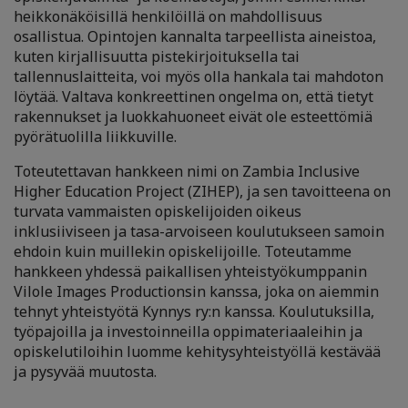
heikkonäköisillä henkilöillä on mahdollisuus
osallistua. Opintojen kannalta tarpeellista aineistoa,
kuten kirjallisuutta pistekirjoituksella tai
tallennuslaitteita, voi myös olla hankala tai mahdoton
löytää. Valtava konkreettinen ongelma on, että tietyt
rakennukset ja luokkahuoneet eivät ole esteettömiä
pyörätuolilla liikkuville.
Toteutettavan hankkeen nimi on Zambia Inclusive
Higher Education Project (ZIHEP), ja sen tavoitteena on
turvata vammaisten opiskelijoiden oikeus
inklusiiviseen ja tasa-arvoiseen koulutukseen samoin
ehdoin kuin muillekin opiskelijoille. Toteutamme
hankkeen yhdessä paikallisen yhteistyökumppanin
Vilole Images Productionsin kanssa, joka on aiemmin
tehnyt yhteistyötä Kynnys ry:n kanssa. Koulutuksilla,
työpajoilla ja investoinneilla oppimateriaaleihin ja
opiskelutiloihin luomme kehitysyhteistyöllä kestävää
ja pysyvää muutosta.