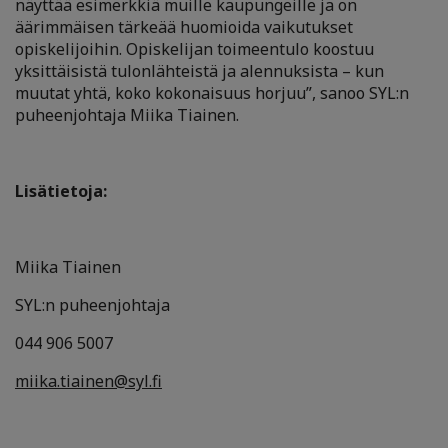
näyttää esimerkkiä muille kaupungeille ja on
äärimmäisen tärkeää huomioida vaikutukset
opiskelijoihin. Opiskelijan toimeentulo koostuu
yksittäisistä tulonlähteistä ja alennuksista
–
kun
muutat yhtä, koko kokonaisuus horjuu”, sanoo SYL:n
puheenjohtaja Miika Tiainen.
Lisätietoja:
Miika Tiainen
SYL:n puheenjohtaja
044 906 5007
miika.tiainen@syl.fi