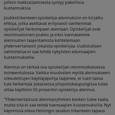
jolloin matkustamisesta syntyy pakollisia
kustannuksia.
Joukkoliikenteen opiskelija-alennuksiin on kirjattu
ehtoja, jotka asettavat erityisesti vanhemmat
opiskelijat heikompaan asemaan. Opiskelijat ovat
monimuotoinen joukko ja siksi kannatamme
alennusten laajentamista kohtelemaan
yhdenvertaisesti jokaista opiskelijaa. Uudistuksen
valmistelua ei saa tehdä nykyisten edunsaajien
kustannuksella.
Alennus on tärkeä osa opiskelijan monimutkaisessa
toimeentulossa. Vaikka muutosten myötä alennukseen
oikeutettujen käyttäjäpohja laajenee, ei tuen tasoa
tule heikentää. Jokaisessa yliopistokaupungissa tulee
ottaa käyttöön 50 prosentin opiskelija-alennus.
“Yhdenvertaisuus alennusryhmien kesken tulee taata,
mutta sitä ei saa tehdä tuensaajien kustannuksilla. Nyt
käynnissä oleva Helsingin seudun liikenteen tapaus