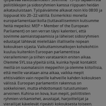
poliitikkojen ja sidosryhmien kanssa riippuen heidän
aikatauluistaan. Työpäivämme alkavat noin klo 08:00 ja
loppuvat klo 20
–
22 välillä. Esimerkiksi monella
europarlamentaarikolla (tuttavallisemmin kutsumme
heitä mepeiksi: MEP = Member of the European
Parliament) on sen verran täysi kalenteri, että
sovimme aamiaistapaamisia ja läheiset sidosryhmien
edustajat lähtevät mielellään illalliselle nopean
kokouksen sijasta. Vaikuttamismatkojen kohokohtiin
kuuluu kuitenkin Euroopan parlamentissa
vieraileminen ja siihen varataankin eniten aikaa.
Olemme SYL:ssa ylpeitä siitä, kuinka hyvät kontaktit
meillä on suomalaisiin meppeihin ja olemme kiitollisia,
että meille varataan aina aikaa, vaikka mepit
ehtisivätkin vain nopeille kahveille kahden kokouksen
välissä. Euroopan parlamentin rakennus on
sokkeloinen, mutta ehdottomasti tutustumisen
arvoinen. Kuhina on kova, kun mepit, poliittisten
ryhmien virkamiehet, avustajat, harjoittelijat ja
vierailijat kävelevät ripeästi kokouksesta toiseen.