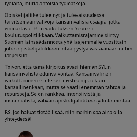
työläitä, mutta antoisia työmatkoja.
Opiskelijaliike tulee nyt ja tulevaisuudessa
tarvitsemaan vahvoja kansainvälisiä osaajia, jotka
ymmärtävät EU:n vaikutuksen Suomen
koulutuspolitiikkaan. Vaikuttamisrajamme siirtyy
Suomen lainsäädännöstä yhä laajemmalle vuosittain,
joten opiskelijaliikkeen pitää pystyä vastaamaan niihin
tarpeisiin.
Toivon, että tämä kirjoitus avasi hieman SYL:n
kansainvälistä edunvalvontaa. Kansainvälinen
vaikuttaminen ei ole sen mystisempää kuin
kansallinenkaan, mutta se vaatii enemmän tahtoa ja
resursseja. Se on rankkaa, intensiivistä ja
monipuolista, vahvan opiskelijaliikkeen ydintoimintaa.
P.S. Jos haluat tietää lisää, niin meihin saa aina olla
yhteydessä!