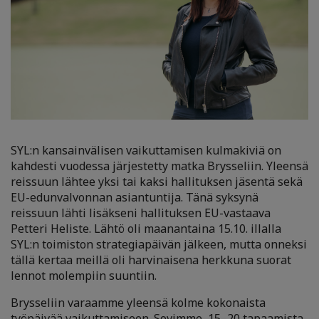
SYL:n kansainvälisen vaikuttamisen kulmakiviä on
kahdesti vuodessa järjestetty matka Brysseliin. Yleensä
reissuun lähtee yksi tai kaksi hallituksen jäsentä sekä
EU-edunvalvonnan asiantuntija. Tänä syksynä
reissuun lähti lisäkseni hallituksen EU-vastaava
Petteri Heliste. Lähtö oli maanantaina 15.10. illalla
SYL:n toimiston strategiapäivän jälkeen, mutta onneksi
tällä kertaa meillä oli harvinaisena herkkuna suorat
lennot molempiin suuntiin.
Brysseliin varaamme yleensä kolme kokonaista
työpäivää vaikuttamiseen. Sovimme 15
–
20 tapaamista