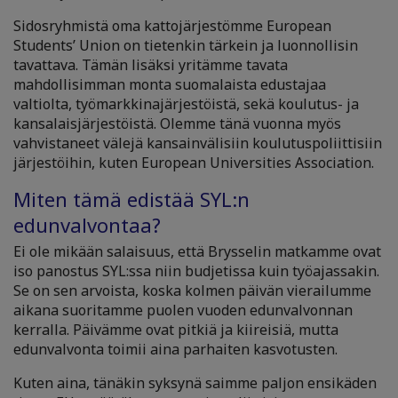
Sidosryhmistä oma kattojärjestömme European
Students’ Union on tietenkin tärkein ja luonnollisin
tavattava. Tämän lisäksi yritämme tavata
mahdollisimman monta suomalaista edustajaa
valtiolta, työmarkkinajärjestöistä, sekä koulutus- ja
kansalaisjärjestöistä. Olemme tänä vuonna myös
vahvistaneet välejä kansainvälisiin koulutuspoliittisiin
järjestöihin, kuten European Universities Association.
Miten tämä edistää SYL:n
edunvalvontaa?
Ei ole mikään salaisuus, että Brysselin matkamme ovat
iso panostus SYL:ssa niin budjetissa kuin työajassakin.
Se on sen arvoista, koska kolmen päivän vierailumme
aikana suoritamme puolen vuoden edunvalvonnan
kerralla. Päivämme ovat pitkiä ja kiireisiä, mutta
edunvalvonta toimii aina parhaiten kasvotusten.
Kuten aina, tänäkin syksynä saimme paljon ensikäden