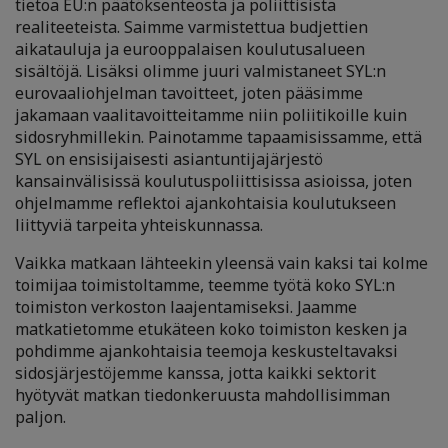
tietoa EU:n päätöksenteosta ja poliittisista
realiteeteista. Saimme varmistettua budjettien
aikatauluja ja eurooppalaisen koulutusalueen
sisältöjä. Lisäksi olimme juuri valmistaneet SYL:n
eurovaaliohjelman tavoitteet, joten pääsimme
jakamaan vaalitavoitteitamme niin poliitikoille kuin
sidosryhmillekin. Painotamme tapaamisissamme, että
SYL on ensisijaisesti asiantuntijajärjestö
kansainvälisissä koulutuspoliittisissa asioissa, joten
ohjelmamme reflektoi ajankohtaisia koulutukseen
liittyviä tarpeita yhteiskunnassa.
Vaikka matkaan lähteekin yleensä vain kaksi tai kolme
toimijaa toimistoltamme, teemme työtä koko SYL:n
toimiston verkoston laajentamiseksi. Jaamme
matkatietomme etukäteen koko toimiston kesken ja
pohdimme ajankohtaisia teemoja keskusteltavaksi
sidosjärjestöjemme kanssa, jotta kaikki sektorit
hyötyvät matkan tiedonkeruusta mahdollisimman
paljon.