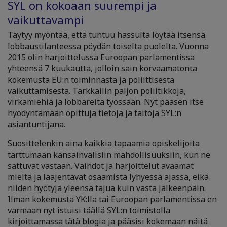
SYL on kokoaan suurempi ja
vaikuttavampi
Täytyy myöntää, että tuntuu hassulta löytää itsensä
lobbaustilanteessa pöydän toiselta puolelta. Vuonna
2015 olin harjoittelussa Euroopan parlamentissa
yhteensä 7 kuukautta, jolloin sain korvaamatonta
kokemusta EU:n toiminnasta ja poliittisesta
vaikuttamisesta. Tarkkailin paljon poliitikkoja,
virkamiehiä ja lobbareita työssään. Nyt pääsen itse
hyödyntämään opittuja tietoja ja taitoja SYL:n
asiantuntijana.
Suosittelenkin aina kaikkia tapaamia opiskelijoita
tarttumaan kansainvälisiin mahdollisuuksiin, kun ne
sattuvat vastaan. Vaihdot ja harjoittelut avaamat
mieltä ja laajentavat osaamista lyhyessä ajassa, eikä
niiden hyötyjä yleensä tajua kuin vasta jälkeenpäin.
Ilman kokemusta YK:lla tai Euroopan parlamentissa en
varmaan nyt istuisi täällä SYL:n toimistolla
kirjoittamassa tätä blogia ja pääsisi kokemaan näitä