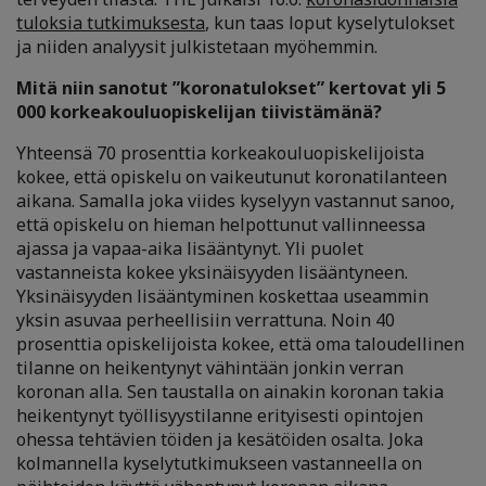
tuloksia tutkimuksesta
, kun taas loput kyselytulokset
ja niiden analyysit julkistetaan myöhemmin.
Mitä niin sanotut ”koronatulokset” kertovat yli 5
000 korkeakouluopiskelijan tiivistämänä?
Yhteensä 70 prosenttia korkeakouluopiskelijoista
kokee, että opiskelu on vaikeutunut koronatilanteen
aikana. Samalla joka viides kyselyyn vastannut sanoo,
että opiskelu on hieman helpottunut vallinneessa
ajassa ja vapaa-aika lisääntynyt. Yli puolet
vastanneista kokee yksinäisyyden lisääntyneen.
Yksinäisyyden lisääntyminen koskettaa useammin
yksin asuvaa perheellisiin verrattuna. Noin 40
prosenttia opiskelijoista kokee, että oma taloudellinen
tilanne on heikentynyt vähintään jonkin verran
koronan alla. Sen taustalla on ainakin koronan takia
heikentynyt työllisyystilanne erityisesti opintojen
ohessa tehtävien töiden ja kesätöiden osalta. Joka
kolmannella kyselytutkimukseen vastanneella on