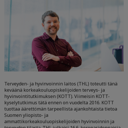
Terveyden- ja hyvinvoinnin laitos (THL) toteutti tänä
keväänä korkeakouluopiskelijoiden terveys- ja
hyvinvointitutkimuksen (KOTT). Viimeisin KOTT-
kyselytutkimus tätä ennen on vuodelta 2016. KOTT
tuottaa äärettömän tarpeellista ajankohtaista tietoa
Suomen yliopisto- ja
ammattikorkeakouluopiskelijoiden hyvinvoinnin ja
terveyden tilasta. THL julkaisi 16.6.
koronasidonnaisia