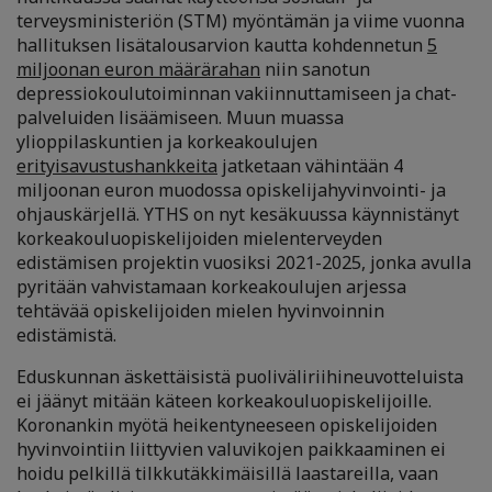
terveysministeriön (STM) myöntämän ja viime vuonna
hallituksen lisätalousarvion kautta kohdennetun
5
miljoonan euron määrärahan
niin sanotun
depressiokoulutoiminnan vakiinnuttamiseen ja chat-
palveluiden lisäämiseen. Muun muassa
ylioppilaskuntien ja korkeakoulujen
erityisavustushankkeita
jatketaan vähintään 4
miljoonan euron muodossa opiskelijahyvinvointi- ja
ohjauskärjellä. YTHS on nyt kesäkuussa käynnistänyt
korkeakouluopiskelijoiden mielenterveyden
edistämisen projektin vuosiksi 2021-2025, jonka avulla
pyritään vahvistamaan korkeakoulujen arjessa
tehtävää opiskelijoiden mielen hyvinvoinnin
edistämistä.
Eduskunnan äskettäisistä puoliväliriihineuvotteluista
ei jäänyt mitään käteen korkeakouluopiskelijoille.
Koronankin myötä heikentyneeseen opiskelijoiden
hyvinvointiin liittyvien valuvikojen paikkaaminen ei
hoidu pelkillä tilkkutäkkimäisillä laastareilla, vaan