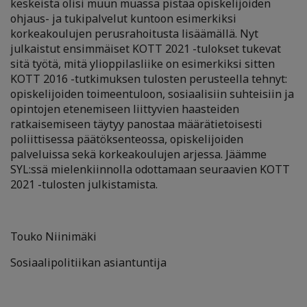
keskeistä olisi muun muassa pistää opiskelijoiden
ohjaus- ja tukipalvelut kuntoon esimerkiksi
korkeakoulujen perusrahoitusta lisäämällä. Nyt
julkaistut ensimmäiset KOTT 2021 -tulokset tukevat
sitä työtä, mitä ylioppilasliike on esimerkiksi sitten
KOTT 2016 -tutkimuksen tulosten perusteella tehnyt:
opiskelijoiden toimeentuloon, sosiaalisiin suhteisiin ja
opintojen etenemiseen liittyvien haasteiden
ratkaisemiseen täytyy panostaa määrätietoisesti
poliittisessa päätöksenteossa, opiskelijoiden
palveluissa sekä korkeakoulujen arjessa. Jäämme
SYL:ssä mielenkiinnolla odottamaan seuraavien KOTT
2021 -tulosten julkistamista.
Touko Niinimäki
Sosiaalipolitiikan asiantuntija