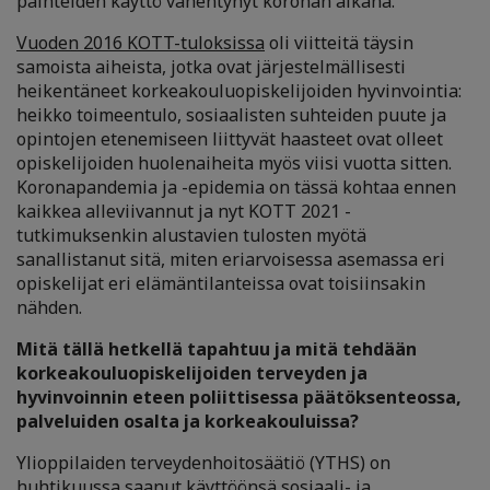
päihteiden käyttö vähentynyt koronan aikana.
Vuoden 2016 KOTT-tuloksissa
oli viitteitä täysin
samoista aiheista, jotka ovat järjestelmällisesti
heikentäneet korkeakouluopiskelijoiden hyvinvointia:
heikko toimeentulo, sosiaalisten suhteiden puute ja
opintojen etenemiseen liittyvät haasteet ovat olleet
opiskelijoiden huolenaiheita myös viisi vuotta sitten.
Koronapandemia ja -epidemia on tässä kohtaa ennen
kaikkea alleviivannut ja nyt KOTT 2021 -
tutkimuksenkin alustavien tulosten myötä
sanallistanut sitä, miten eriarvoisessa asemassa eri
opiskelijat eri elämäntilanteissa ovat toisiinsakin
nähden.
Mitä tällä hetkellä tapahtuu ja mitä tehdään
korkeakouluopiskelijoiden terveyden ja
hyvinvoinnin eteen poliittisessa päätöksenteossa,
palveluiden osalta ja korkeakouluissa?
Ylioppilaiden terveydenhoitosäätiö (YTHS) on
huhtikuussa saanut käyttöönsä sosiaali- ja