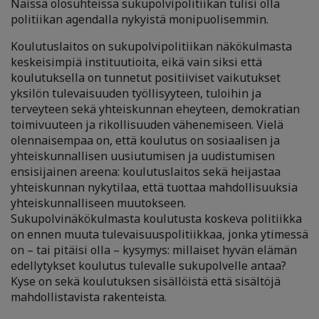
Näissä olosuhteissa sukupolvipolitiikan tulisi olla
politiikan agendalla nykyistä monipuolisemmin.
Koulutuslaitos on sukupolvipolitiikan näkökulmasta
keskeisimpiä instituutioita, eikä vain siksi että
koulutuksella on tunnetut positiiviset vaikutukset
yksilön tulevaisuuden työllisyyteen, tuloihin ja
terveyteen sekä yhteiskunnan eheyteen, demokratian
toimivuuteen ja rikollisuuden vähenemiseen. Vielä
olennaisempaa on, että koulutus on sosiaalisen ja
yhteiskunnallisen uusiutumisen ja uudistumisen
ensisijainen areena: koulutuslaitos sekä heijastaa
yhteiskunnan nykytilaa, että tuottaa mahdollisuuksia
yhteiskunnalliseen muutokseen.
Sukupolvinäkökulmasta koulutusta koskeva politiikka
on ennen muuta tulevaisuuspolitiikkaa, jonka ytimessä
on – tai pitäisi olla – kysymys: millaiset hyvän elämän
edellytykset koulutus tulevalle sukupolvelle antaa?
Kyse on sekä koulutuksen sisällöistä että sisältöjä
mahdollistavista rakenteista.