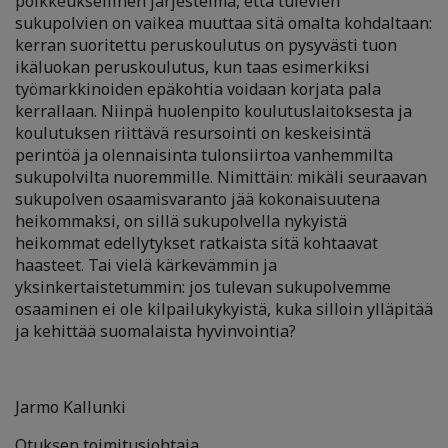
poikkeuksellinen järjestelmä, että tulevien
sukupolvien on vaikea muuttaa sitä omalta kohdaltaan:
kerran suoritettu peruskoulutus on pysyvästi tuon
ikäluokan peruskoulutus, kun taas esimerkiksi
työmarkkinoiden epäkohtia voidaan korjata pala
kerrallaan. Niinpä huolenpito koulutuslaitoksesta ja
koulutuksen riittävä resursointi on keskeisintä
perintöä ja olennaisinta tulonsiirtoa vanhemmilta
sukupolvilta nuoremmille. Nimittäin: mikäli seuraavan
sukupolven osaamisvaranto jää kokonaisuutena
heikommaksi, on sillä sukupolvella nykyistä
heikommat edellytykset ratkaista sitä kohtaavat
haasteet. Tai vielä kärkevämmin ja
yksinkertaistetummin: jos tulevan sukupolvemme
osaaminen ei ole kilpailukykyistä, kuka silloin ylläpitää
ja kehittää suomalaista hyvinvointia?
Jarmo Kallunki
Otuksen toimitusjohtaja