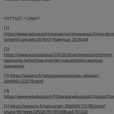
VIITTEET / LINKIT
[1]
https://www.talouspolitiikanarviointineuvosto.fi/wordpr
content/uploads/2018/01/Kalenius_2018.pdf
[2]
https://www.eurojatalous.fi/fi/2016/artikkelit/pitkittynyt-
taantuma-heikentaa-nuorten-sukupolvien-asemaa-
suomessa/
[3]
https://www.is.fi/taloussanomat/oma-raha/art-
2000005122519.html
[4]
https://www.eduskunta.fi/FI/kansanedustajat/tilastot/
[5]
https://www.hs.fi/talous/art-2000005710785.html?
share=861ee6c32f0297f01855686ac6761320