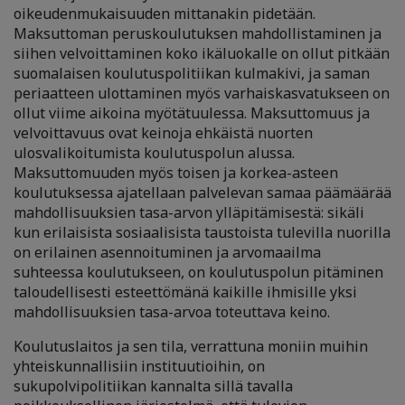
oikeudenmukaisuuden mittanakin pidetään.
Maksuttoman peruskoulutuksen mahdollistaminen ja
siihen velvoittaminen koko ikäluokalle on ollut pitkään
suomalaisen koulutuspolitiikan kulmakivi, ja saman
periaatteen ulottaminen myös varhaiskasvatukseen on
ollut viime aikoina myötätuulessa. Maksuttomuus ja
velvoittavuus ovat keinoja ehkäistä nuorten
ulosvalikoitumista koulutuspolun alussa.
Maksuttomuuden myös toisen ja korkea-asteen
koulutuksessa ajatellaan palvelevan samaa päämäärää
mahdollisuuksien tasa-arvon ylläpitämisestä: sikäli
kun erilaisista sosiaalisista taustoista tulevilla nuorilla
on erilainen asennoituminen ja arvomaailma
suhteessa koulutukseen, on koulutuspolun pitäminen
taloudellisesti esteettömänä kaikille ihmisille yksi
mahdollisuuksien tasa-arvoa toteuttava keino.
Koulutuslaitos ja sen tila, verrattuna moniin muihin
yhteiskunnallisiin instituutioihin, on
sukupolvipolitiikan kannalta sillä tavalla