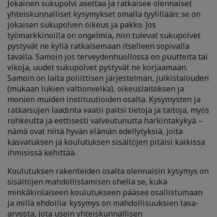
Jokainen sukupolvi asettaa ja ratkaisee olennaiset
yhteiskunnalliset kysymykset omalla tyylillään: se on
jokaisen sukupolven oikeus ja pakko. Jos
työmarkkinoilla on ongelmia, niin tulevat sukupolvet
pystyvät ne kyllä ratkaisemaan itselleen sopivalla
tavalla. Samoin jos terveydenhuollossa on puutteita tai
vikoja, uudet sukupolvet pystyvät ne korjaamaan.
Samoin on laita poliittisen järjestelmän, julkistalouden
(mukaan lukien valtionvelka), oikeuslaitoksen ja
monien muiden instituutioiden osalta. Kysymysten ja
ratkaisujen laadinta vaatii paitsi tietoja ja taitoja, myös
rohkeutta ja eettisesti valveutunutta harkintakykyä –
nämä ovat niitä hyvän elämän edellytyksiä, joita
kasvatuksen ja koulutuksen sisältöjen pitäisi kaikissa
ihmisissä kehittää.
Koulutuksen rakenteiden osalta olennaisin kysymys on
sisältöjen mahdollistamisen ohella se, kuka
minkäkinlaiseen koulutukseen pääsee osallistumaan
ja millä ehdoilla: kysymys on mahdollisuuksien tasa-
arvosta, jota usein yhteiskunnallisen