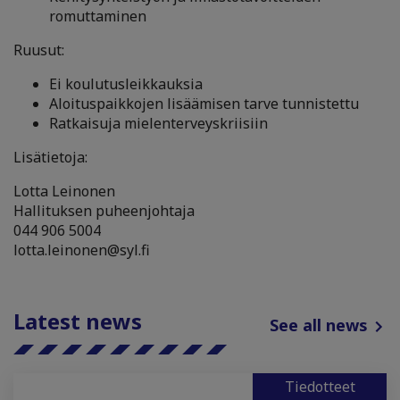
romuttaminen
Ruusut:
Ei koulutusleikkauksia
Aloituspaikkojen lisäämisen tarve tunnistettu
Ratkaisuja mielenterveyskriisiin
Lisätietoja:
Lotta Leinonen
Hallituksen puheenjohtaja
044 906 5004
lotta.leinonen@syl.fi
Latest news
See all news
Tiedotteet