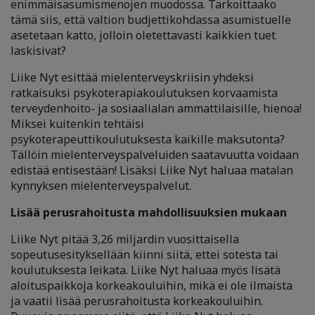
enimmäisasumismenojen muodossa. Tarkoittaako
tämä siis, että valtion budjettikohdassa asumistuelle
asetetaan katto, jolloin oletettavasti kaikkien tuet
laskisivat?
Liike Nyt esittää mielenterveyskriisin yhdeksi
ratkaisuksi psykoterapiakoulutuksen korvaamista
terveydenhoito- ja sosiaalialan ammattilaisille, hienoa!
Miksei kuitenkin tehtäisi
psykoterapeuttikoulutuksesta kaikille maksutonta?
Tällöin mielenterveyspalveluiden saatavuutta voidaan
edistää entisestään! Lisäksi Liike Nyt haluaa matalan
kynnyksen mielenterveyspalvelut.
Lisää perusrahoitusta mahdollisuuksien mukaan
Liike Nyt pitää 3,26 miljardin vuosittaisella
sopeutusesityksellään kiinni siitä, ettei sotesta tai
koulutuksesta leikata. Liike Nyt haluaa myös lisätä
aloituspaikkoja korkeakouluihin, mikä ei ole ilmaista
ja vaatii lisää perusrahoitusta korkeakouluihin.