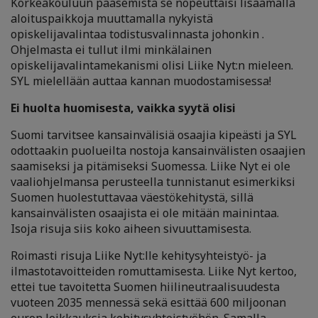
Korkeakouluun pääsemistä se nopeuttaisi lisäämällä
aloituspaikkoja muuttamalla nykyistä
opiskelijavalintaa todistusvalinnasta johonkin .
Ohjelmasta ei tullut ilmi minkälainen
opiskelijavalintamekanismi olisi Liike Nyt:n mieleen.
SYL mielellään auttaa kannan muodostamisessa!
Ei huolta huomisesta, vaikka syytä olisi
Suomi tarvitsee kansainvälisiä osaajia kipeästi ja SYL
odottaakin puolueilta nostoja kansainvälisten osaajien
saamiseksi ja pitämiseksi Suomessa. Liike Nyt ei ole
vaaliohjelmansa perusteella tunnistanut esimerkiksi
Suomen huolestuttavaa väestökehitystä, sillä
kansainvälisten osaajista ei ole mitään mainintaa.
Isoja risuja siis koko aiheen sivuuttamisesta.
Roimasti risuja Liike Nyt:lle kehitysyhteistyö- ja
ilmastotavoitteiden romuttamisesta. Liike Nyt kertoo,
ettei tue tavoitetta Suomen hiilineutraalisuudesta
vuoteen 2035 mennessä sekä esittää 600 miljoonan