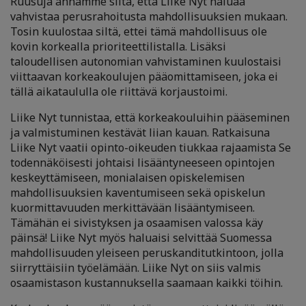
Ruusuja annamme siitä, että Liike Nyt haluaa
vahvistaa perusrahoitusta mahdollisuuksien mukaan.
Tosin kuulostaa siltä, ettei tämä mahdollisuus ole
kovin korkealla prioriteettilistalla. Lisäksi
taloudellisen autonomian vahvistaminen kuulostaisi
viittaavan korkeakoulujen pääomittamiseen, joka ei
tällä aikataululla ole riittävä korjaustoimi.
Liike Nyt tunnistaa, että korkeakouluihin pääseminen
ja valmistuminen kestävät liian kauan. Ratkaisuna
Liike Nyt vaatii opinto-oikeuden tiukkaa rajaamista Se
todennäköisesti johtaisi lisääntyneeseen opintojen
keskeyttämiseen, monialaisen opiskelemisen
mahdollisuuksien kaventumiseen sekä opiskelun
kuormittavuuden merkittävään lisääntymiseen.
Tämähän ei sivistyksen ja osaamisen valossa käy
päinsä! Liike Nyt myös haluaisi selvittää Suomessa
mahdollisuuden yleiseen peruskanditutkintoon, jolla
siirryttäisiin työelämään. Liike Nyt on siis valmis
osaamistason kustannuksella saamaan kaikki töihin.