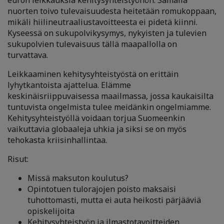
euron leikkauksia kehitysyhteistyöhön. Samalla
nuorten toivo tulevaisuudesta heitetään romukoppaan,
mikäli hiilineutraaliustavoitteesta ei pidetä kiinni.
Kyseessä on sukupolvikysymys, nykyisten ja tulevien
sukupolvien tulevaisuus tällä maapallolla on
turvattava.
Leikkaaminen kehitysyhteistyöstä on erittäin
lyhytkantoista ajattelua. Elämme
keskinäisriippuvaisessa maailmassa, jossa kaukaisilta
tuntuvista ongelmista tulee meidänkin ongelmiamme.
Kehitysyhteistyöllä voidaan torjua Suomeenkin
vaikuttavia globaaleja uhkia ja siksi se on myös
tehokasta kriisinhallintaa.
Risut:
Missä maksuton koulutus?
Opintotuen tulorajojen poisto maksaisi
tuhottomasti, mutta ei auta heikosti pärjääviä
opiskelijoita
Kehitysyhteistyön ja ilmastotavoitteiden