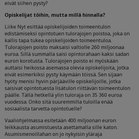
eivät siihen pysty?
Opiskelijat töihin, mutta millä hinnalla?
Liike Nyt esittää opiskelijoiden toimeentulon
edistämiseksi opintotuen tulorajojen poistoa, joka on
kallis tapa tukea opiskelijoiden toimeentuloa.
Tulorajojen poisto maksaisi valtiolle 260 miljoonaa
euroa. Sillä summalla saisi opintorahaan kaksi sadan
euron korotusta. Tulorajojen poisto ei myöskään
auttaisi heikossa asemassa olevia opiskelijoita, jotka
eivät esimerkiksi pysty käymään töissä. Sen sijaan
hyöty menisi hyvin pärjääville opiskelijoille, jotka
saisivat opintotuesta lisätulon riittävän toimeentulon
päälle. Tällä hetkellä ylin tuloraja on 35 360 euroa
vuodessa. Onko sitä suuremmilla tuloilla enää
sosiaalista tarvetta opintotuelle?
Vaaliohjelmassa esitetään 400 miljoonan euron
leikkausta asumistuesta asettamalla sille katon.
Asumismenoillahan on jo nykyisin yläraja